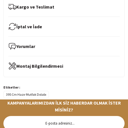
Kargo ve Teslimat
İptal ve İade
Yorumlar
Montaj Bilgilendirmesi
Etiketler :
395 Cm Hazır Mutfak Dolabı
KAMPANYALARIMIZDAN İLK SİZ HABERDAR OLMAK İSTER
MİSİNİZ?
Hızlı Teslimat
Siparişleriniz en kısa sürede hazırlanarak kargoya verilir