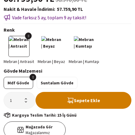
Nakit & Havale İndirimi
57.759,90 TL
Vade farksız 5 ay, toplam 9 ay taksit!
Renk
Gövde Malzemesi
Mdf Gövde
Suntalam Gövde
Sepete Ekle
Kargoya Teslim Tarihi: 15 İş Günü
Mağazada Gör
Mağazalarımız