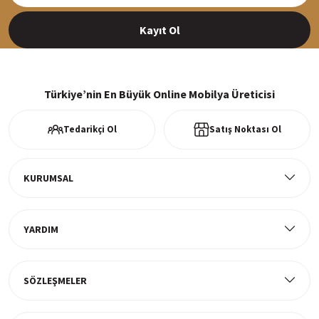
Kayıt Ol
%100 Güvenli Alışveriş
256Bit SSl sertifikası ve 3D ödeme ile bilgileriniz güvende
Türkiye’nin En Büyük Online Mobilya Üreticisi
Tedarikçi Ol
Satış Noktası Ol
Ücretsiz Kargo
Tüm ürünlerde ücretsiz teslimat
KURUMSAL
YARDIM
Müşteri Memnuniyeti
%100 müşteri memnuniyeti odaklı ve güvenilir hizmet anlayışı
SÖZLEŞMELER