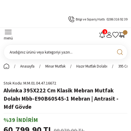
Bilgi ve Sipariş Hattı
0286 316 92 39
menü
Anasayfa
Minar Mutfak
Hazır Mutfak Dolabı
395 Cm 
Stok Kodu
M.M.01.04.47.16672
Alvinka 395X222 Cm Klasik Mebran Mutfak
Dolabı Mbb-E90B60S45-1 Mebran | Antrasit -
Mdf Gövde
%39 İNDİRİM
60.799,90 TL
98.970,00 TL