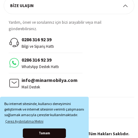
BİZE ULAŞIN
Yardım, öneri ve sorularınız için bizi arayabilir veya mail
gönderebilirsiniz.
0286 316 92 39
Bilgi ve Sipariş Hattı
0286 316 92 39
WhatsApp Destek Hattı
info@minarmobilya.com
Mail Destek
BİZİ TAKİP EDİN:
Bu internet sitesinde, kullanıcı deneyimini
MOBİL UYGULAMALAR:
geliştirmek ve internet sitesinin verimli çalışmasını
sağlamak amacıyla çerezler kullanılmaktadır.
Çerez Aydınlatma Metni
Copyright © 1997 - 2025 Minar Mobilya® Tüm Hakları Saklıdır.
Tamam