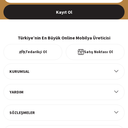
Kayıt Ol
%100 Güvenli Alışveriş
256Bit SSl sertifikası ve 3D ödeme ile bilgileriniz güvende
Türkiye’nin En Büyük Online Mobilya Üreticisi
Tedarikçi Ol
Satış Noktası Ol
Ücretsiz Kargo
Tüm ürünlerde ücretsiz teslimat
KURUMSAL
YARDIM
Müşteri Memnuniyeti
%100 müşteri memnuniyeti odaklı ve güvenilir hizmet anlayışı
SÖZLEŞMELER