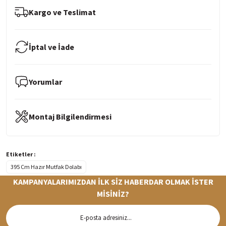
Kargo ve Teslimat
İptal ve İade
Yorumlar
Montaj Bilgilendirmesi
Etiketler :
395 Cm Hazır Mutfak Dolabı
KAMPANYALARIMIZDAN İLK SİZ HABERDAR OLMAK İSTER
MİSİNİZ?
Hızlı Teslimat
Siparişleriniz en kısa sürede hazırlanarak kargoya verilir