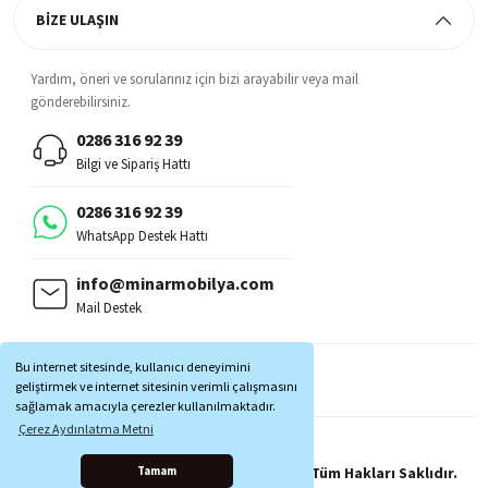
BİZE ULAŞIN
Yardım, öneri ve sorularınız için bizi arayabilir veya mail
gönderebilirsiniz.
0286 316 92 39
Bilgi ve Sipariş Hattı
0286 316 92 39
WhatsApp Destek Hattı
info@minarmobilya.com
Mail Destek
BİZİ TAKİP EDİN:
Bu internet sitesinde, kullanıcı deneyimini
MOBİL UYGULAMALAR:
geliştirmek ve internet sitesinin verimli çalışmasını
sağlamak amacıyla çerezler kullanılmaktadır.
Çerez Aydınlatma Metni
Copyright © 1997 - 2025 Minar Mobilya® Tüm Hakları Saklıdır.
Tamam