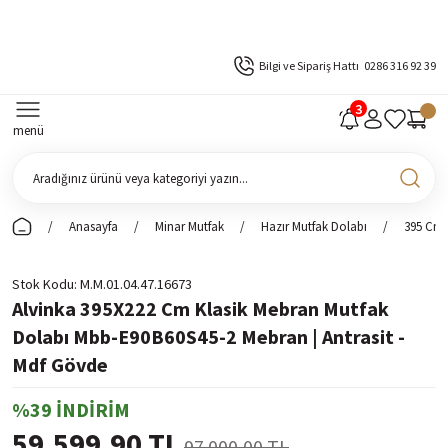
Bilgi ve Sipariş Hattı
0286 316 92 39
menü
Anasayfa
Minar Mutfak
Hazır Mutfak Dolabı
395 Cm 
Stok Kodu
M.M.01.04.47.16673
Alvinka 395X222 Cm Klasik Mebran Mutfak
Dolabı Mbb-E90B60S45-2 Mebran | Antrasit -
Mdf Gövde
%39 İNDİRİM
59.599,90 TL
97.000,00 TL