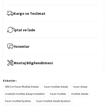
Kargo ve Teslimat
İptal ve İade
Yorumlar
Montaj Bilgilendirmesi
Etiketler :
400 Cm Hazır Mutfak Dolabı
hazır mutfak dolabı
hazır dolap
modüler mutfak dolap modelleri
hazır mutfak
mutfak dolabı
hazır mutfak fiyatları
hazır mutfak dolabı fiyatları