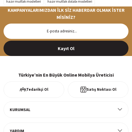
hazır mutfak modelleri
hazır mutfak dolabı modelleri
KAMPANYALARIMIZDAN İLK SİZ HABERDAR OLMAK İSTER
MİSİNİZ?
Hızlı Teslimat
Siparişleriniz en kısa sürede hazırlanarak kargoya verilir
Kayıt Ol
%100 Güvenli Alışveriş
256Bit SSl sertifikası ve 3D ödeme ile bilgileriniz güvende
Türkiye’nin En Büyük Online Mobilya Üreticisi
Tedarikçi Ol
Satış Noktası Ol
Ücretsiz Kargo
Tüm ürünlerde ücretsiz teslimat
KURUMSAL
YARDIM