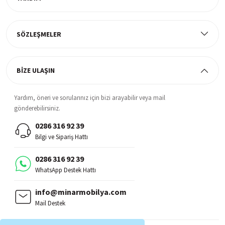
Müşteri Memnuniyeti
%100 müşteri memnuniyeti odaklı ve güvenilir hizmet anlayışı
SÖZLEŞMELER
BİZE ULAŞIN
Yardım, öneri ve sorularınız için bizi arayabilir veya mail
gönderebilirsiniz.
0286 316 92 39
Bilgi ve Sipariş Hattı
0286 316 92 39
WhatsApp Destek Hattı
info@minarmobilya.com
Mail Destek