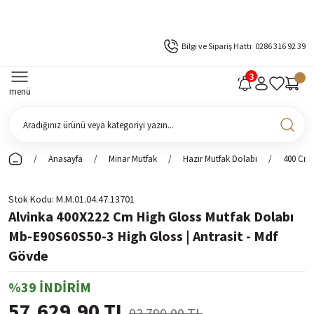
Bilgi ve Sipariş Hattı
0286 316 92 39
menü
Anasayfa
Minar Mutfak
Hazır Mutfak Dolabı
400 Cm 
Stok Kodu
M.M.01.04.47.13701
Alvinka 400X222 Cm High Gloss Mutfak Dolabı
Mb-E90S60S50-3 High Gloss | Antrasit - Mdf
Gövde
%39 İNDİRİM
57.629,90 TL
93.790,00 TL