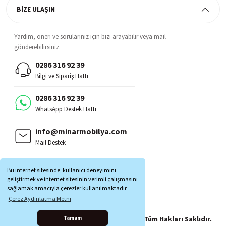
BİZE ULAŞIN
Yardım, öneri ve sorularınız için bizi arayabilir veya mail
gönderebilirsiniz.
0286 316 92 39
Bilgi ve Sipariş Hattı
0286 316 92 39
WhatsApp Destek Hattı
info@minarmobilya.com
Mail Destek
BİZİ TAKİP EDİN:
Bu internet sitesinde, kullanıcı deneyimini
MOBİL UYGULAMALAR:
geliştirmek ve internet sitesinin verimli çalışmasını
sağlamak amacıyla çerezler kullanılmaktadır.
Çerez Aydınlatma Metni
Copyright © 1997 - 2025 Minar Mobilya® Tüm Hakları Saklıdır.
Tamam