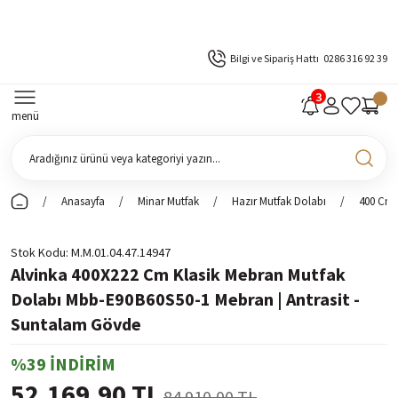
Bilgi ve Sipariş Hattı
0286 316 92 39
menü
Anasayfa
Minar Mutfak
Hazır Mutfak Dolabı
400 Cm 
Stok Kodu
M.M.01.04.47.14947
Alvinka 400X222 Cm Klasik Mebran Mutfak
Dolabı Mbb-E90B60S50-1 Mebran | Antrasit -
Suntalam Gövde
%39 İNDİRİM
52.169,90 TL
84.910,00 TL