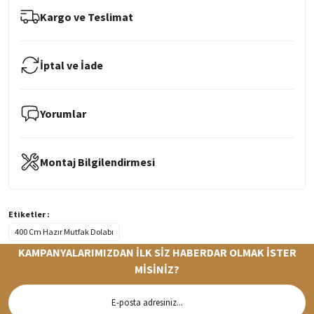
Kargo ve Teslimat
İptal ve İade
Yorumlar
Montaj Bilgilendirmesi
Etiketler :
400 Cm Hazır Mutfak Dolabı
KAMPANYALARIMIZDAN İLK SİZ HABERDAR OLMAK İSTER
MİSİNİZ?
Hızlı Teslimat
Siparişleriniz en kısa sürede hazırlanarak kargoya verilir