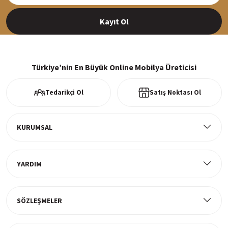
Kayıt Ol
%100 Güvenli Alışveriş
256Bit SSl sertifikası ve 3D ödeme ile bilgileriniz güvende
Türkiye’nin En Büyük Online Mobilya Üreticisi
Tedarikçi Ol
Satış Noktası Ol
Ücretsiz Kargo
Tüm ürünlerde ücretsiz teslimat
KURUMSAL
YARDIM
Müşteri Memnuniyeti
%100 müşteri memnuniyeti odaklı ve güvenilir hizmet anlayışı
SÖZLEŞMELER