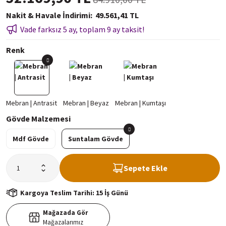
Nakit & Havale İndirimi
49.561,41 TL
Vade farksız 5 ay, toplam 9 ay taksit!
Renk
Gövde Malzemesi
Mdf Gövde
Suntalam Gövde
Sepete Ekle
Kargoya Teslim Tarihi: 15 İş Günü
Mağazada Gör
Mağazalarımız