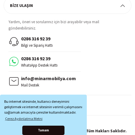
BİZE ULAŞIN
Yardım, öneri ve sorularınız için bizi arayabilir veya mail
gönderebilirsiniz.
0286 316 92 39
Bilgi ve Sipariş Hattı
0286 316 92 39
WhatsApp Destek Hattı
info@minarmobilya.com
Mail Destek
BİZİ TAKİP EDİN:
Bu internet sitesinde, kullanıcı deneyimini
MOBİL UYGULAMALAR:
geliştirmek ve internet sitesinin verimli çalışmasını
sağlamak amacıyla çerezler kullanılmaktadır.
Çerez Aydınlatma Metni
Copyright © 1997 - 2025 Minar Mobilya® Tüm Hakları Saklıdır.
Tamam