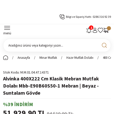
Bilgi ve Sipariş Hattı
0286 316 92 39
menü
Anasayfa
Minar Mutfak
Hazır Mutfak Dolabı
400 Cm 
Stok Kodu
M.M.01.04.47.14371
Alvinka 400X222 Cm Klasik Mebran Mutfak
Dolabı Mbb-E90B60S50-1 Mebran | Beyaz -
Suntalam Gövde
%39 İNDİRİM
51.929,90 TL
84.510,00 TL