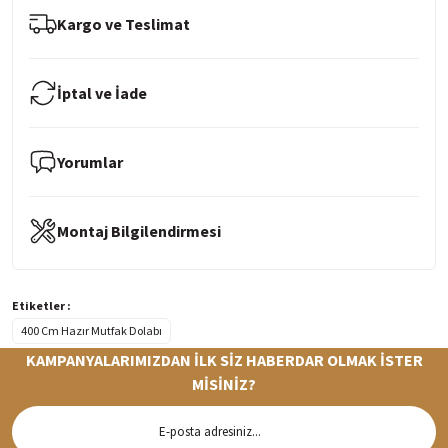
Kargo ve Teslimat
İptal ve İade
Yorumlar
Montaj Bilgilendirmesi
Etiketler :
400 Cm Hazır Mutfak Dolabı
KAMPANYALARIMIZDAN İLK SİZ HABERDAR OLMAK İSTER
MİSİNİZ?
Hızlı Teslimat
Siparişleriniz en kısa sürede hazırlanarak kargoya verilir