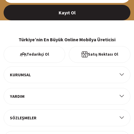
Kayıt Ol
%100 Güvenli Alışveriş
256Bit SSl sertifikası ve 3D ödeme ile bilgileriniz güvende
Türkiye’nin En Büyük Online Mobilya Üreticisi
Tedarikçi Ol
Satış Noktası Ol
Ücretsiz Kargo
Tüm ürünlerde ücretsiz teslimat
KURUMSAL
YARDIM
Müşteri Memnuniyeti
%100 müşteri memnuniyeti odaklı ve güvenilir hizmet anlayışı
SÖZLEŞMELER