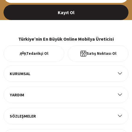
Kayıt Ol
%100 Güvenli Alışveriş
256Bit SSl sertifikası ve 3D ödeme ile bilgileriniz güvende
Türkiye’nin En Büyük Online Mobilya Üreticisi
Tedarikçi Ol
Satış Noktası Ol
Ücretsiz Kargo
Tüm ürünlerde ücretsiz teslimat
KURUMSAL
YARDIM
Müşteri Memnuniyeti
%100 müşteri memnuniyeti odaklı ve güvenilir hizmet anlayışı
SÖZLEŞMELER