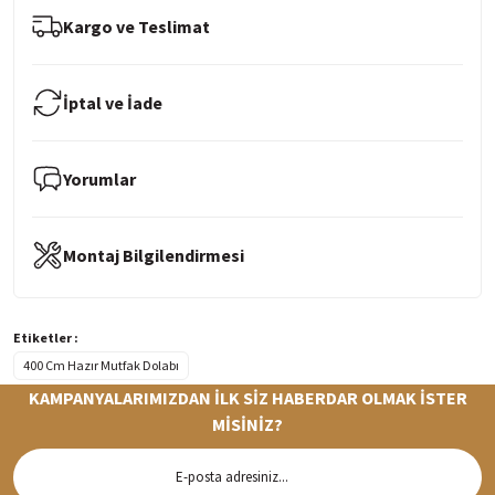
Kargo ve Teslimat
İptal ve İade
Yorumlar
Montaj Bilgilendirmesi
Etiketler :
400 Cm Hazır Mutfak Dolabı
KAMPANYALARIMIZDAN İLK SİZ HABERDAR OLMAK İSTER
MİSİNİZ?
Hızlı Teslimat
Siparişleriniz en kısa sürede hazırlanarak kargoya verilir