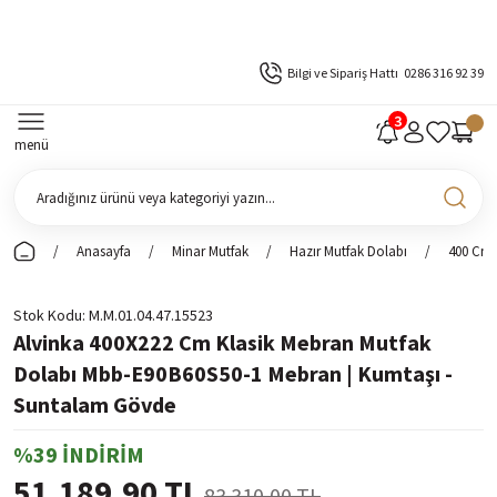
Bilgi ve Sipariş Hattı
0286 316 92 39
menü
Anasayfa
Minar Mutfak
Hazır Mutfak Dolabı
400 Cm 
Stok Kodu
M.M.01.04.47.15523
Alvinka 400X222 Cm Klasik Mebran Mutfak
Dolabı Mbb-E90B60S50-1 Mebran | Kumtaşı -
Suntalam Gövde
%39 İNDİRİM
51.189,90 TL
83.310,00 TL