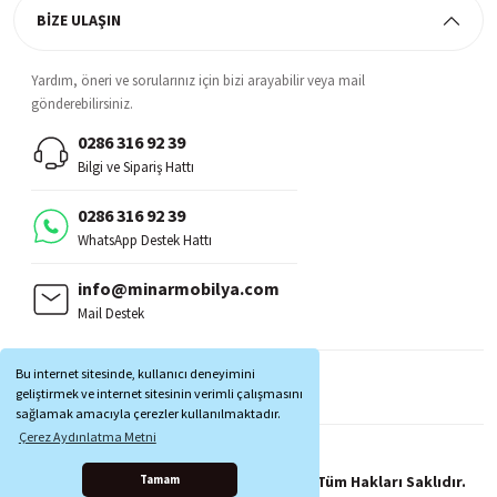
BİZE ULAŞIN
Yardım, öneri ve sorularınız için bizi arayabilir veya mail
gönderebilirsiniz.
0286 316 92 39
Bilgi ve Sipariş Hattı
0286 316 92 39
WhatsApp Destek Hattı
info@minarmobilya.com
Mail Destek
BİZİ TAKİP EDİN:
Bu internet sitesinde, kullanıcı deneyimini
MOBİL UYGULAMALAR:
geliştirmek ve internet sitesinin verimli çalışmasını
sağlamak amacıyla çerezler kullanılmaktadır.
Çerez Aydınlatma Metni
Copyright © 1997 - 2025 Minar Mobilya® Tüm Hakları Saklıdır.
Tamam