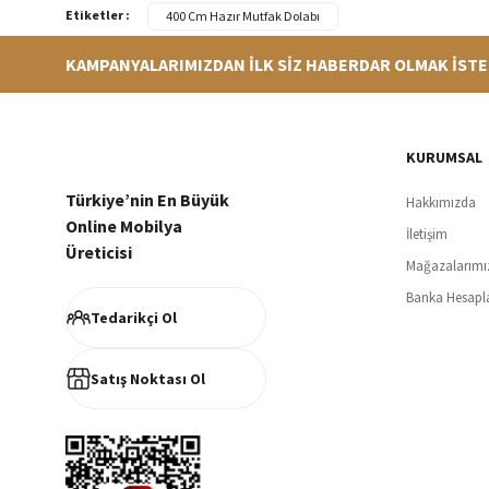
Etiketler :
400 Cm Hazır Mutfak Dolabı
KAMPANYALARIMIZDAN İLK SİZ HABERDAR OLMAK İSTE
Hızlı Teslimat
Siparişleriniz en kısa sürede hazırlanarak kargoya verilir
256Bi
KURUMSAL
Türkiye’nin En Büyük
Hakkımızda
Online Mobilya
İletişim
Üreticisi
Mağazalarımı
Müşteri Memnuniyeti
Banka Hesapl
%100 müşteri memnuniyeti odaklı ve güvenilir hizmet anlayışı
Tedarikçi Ol
Satış Noktası Ol