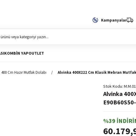
Kampanyalar
SI
KOMBIN YAP
OUTLET
400 Cm Hazır Mutfak Dolabı
Alvinka 400X222 Cm Klasik Mebran Mutfa
Stok Kodu
M.M.01
Alvinka 400
E90B60S50-3
%39 İNDİRİ
60.179,