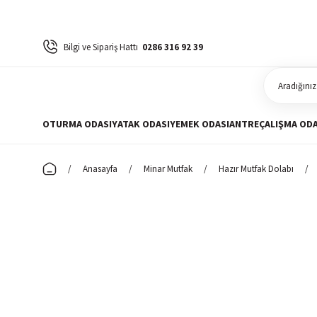
Bilgi ve Sipariş Hattı
0286 316 92 39
OTURMA ODASI
YATAK ODASI
YEMEK ODASI
ANTRE
ÇALIŞMA ODA
Anasayfa
Minar Mutfak
Hazır Mutfak Dolabı