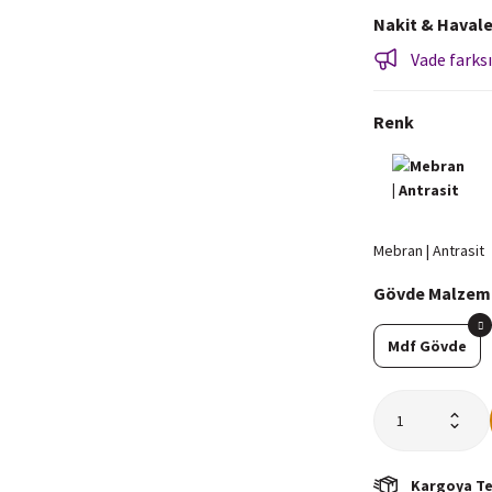
Nakit & Havale
Vade farksı
Renk
Gövde Malzem
Mdf Gövde
Kargoya Tes