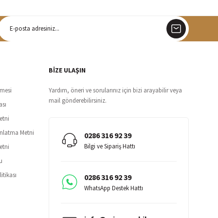
argo
siz teslimat
BİZE ULAŞIN
şmesi
Yardım, öneri ve sorularınız için bizi arayabilir veya
mail gönderebilirsiniz.
ası
etni
ınlatma Metni
0286 316 92 39
Bilgi ve Sipariş Hattı
etni
u
itikası
0286 316 92 39
WhatsApp Destek Hattı