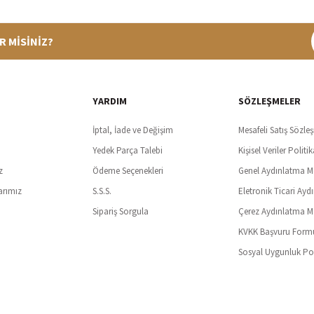
R MİSİNİZ?
%100 Güvenli Alışveriş
Ücretsiz K
t SSl sertifikası ve 3D ödeme ile bilgileriniz güvende
Tüm ürünlerde ücret
YARDIM
SÖZLEŞMELER
İptal, İade ve Değişim
Mesafeli Satış Sözle
Yedek Parça Talebi
Kişisel Veriler Politik
z
Ödeme Seçenekleri
Genel Aydınlatma M
arımız
S.S.S.
Eletronik Ticari Ayd
Sipariş Sorgula
Çerez Aydınlatma M
KVKK Başvuru Form
Sosyal Uygunluk Pol