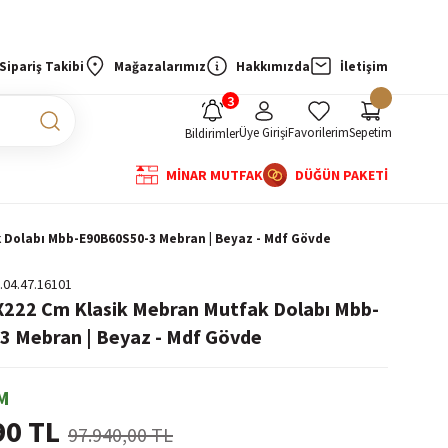
Sipariş Takibi
Mağazalarımız
Hakkımızda
İletişim
Üye Girişi
Favorilerim
Sepetim
Bildirimler
MİNAR MUTFAK
DÜĞÜN PAKETİ
k Dolabı Mbb-E90B60S50-3 Mebran | Beyaz - Mdf Gövde
.04.47.16101
X222 Cm Klasik Mebran Mutfak Dolabı Mbb-
 Mebran | Beyaz - Mdf Gövde
M
90 TL
97.940,00 TL