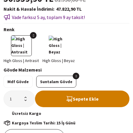
Nakit & Havale İndirimi
47.822,90 TL
Vade farksız 5 ay, toplam 9 ay taksit!
Renk
Gövde Malzemesi
Mdf Gövde
Suntalam Gövde
Sepete Ekle
Ücretsiz
Kargo
Kargoya Teslim Tarihi: 15 İş Günü