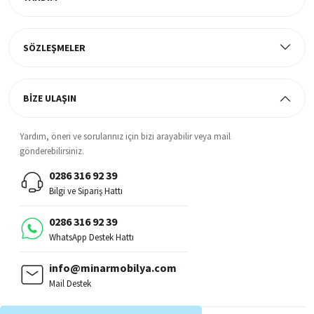
Müşteri Memnuniyeti
%100 müşteri memnuniyeti odaklı ve güvenilir hizmet anlayışı
SÖZLEŞMELER
BİZE ULAŞIN
Yardım, öneri ve sorularınız için bizi arayabilir veya mail
gönderebilirsiniz.
0286 316 92 39
Bilgi ve Sipariş Hattı
0286 316 92 39
WhatsApp Destek Hattı
info@minarmobilya.com
Mail Destek