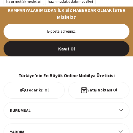
hazır mutfak modelleri
hazır mutfak dolabı modelleri
KAMPANYALARIMIZDAN İLK SİZ HABERDAR OLMAK İSTER
MİSİNİZ?
Hızlı Teslimat
Siparişleriniz en kısa sürede hazırlanarak kargoya verilir
Kayıt Ol
%100 Güvenli Alışveriş
256Bit SSl sertifikası ve 3D ödeme ile bilgileriniz güvende
Türkiye’nin En Büyük Online Mobilya Üreticisi
Tedarikçi Ol
Satış Noktası Ol
Ücretsiz Kargo
Tüm ürünlerde ücretsiz teslimat
KURUMSAL
YARDIM