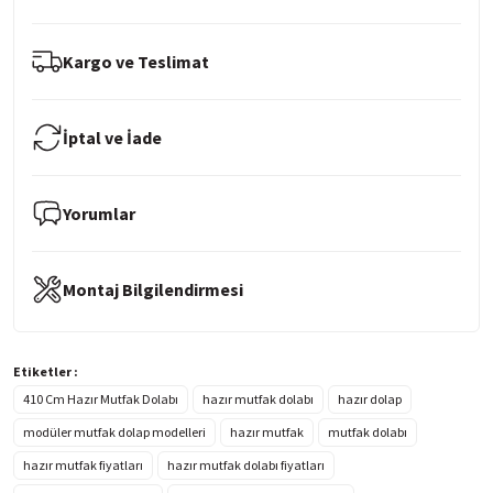
Kargo ve Teslimat
İptal ve İade
Yorumlar
Montaj Bilgilendirmesi
Etiketler :
410 Cm Hazır Mutfak Dolabı
hazır mutfak dolabı
hazır dolap
modüler mutfak dolap modelleri
hazır mutfak
mutfak dolabı
hazır mutfak fiyatları
hazır mutfak dolabı fiyatları