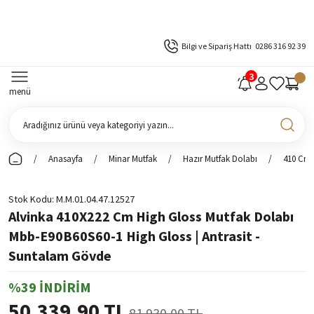
Bilgi ve Sipariş Hattı
0286 316 92 39
menü
Anasayfa
Minar Mutfak
Hazır Mutfak Dolabı
410 Cm 
Stok Kodu
M.M.01.04.47.12527
Alvinka 410X222 Cm High Gloss Mutfak Dolabı
Mbb-E90B60S60-1 High Gloss | Antrasit -
Suntalam Gövde
%39 İNDİRİM
50.339,90 TL
81.930,00 TL