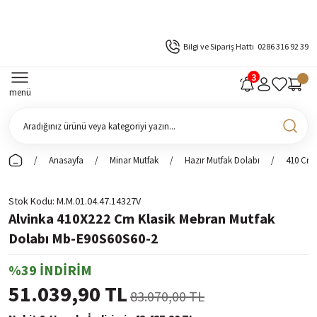
Bilgi ve Sipariş Hattı
0286 316 92 39
menü
Anasayfa
Minar Mutfak
Hazır Mutfak Dolabı
410 Cm 
Stok Kodu
M.M.01.04.47.14327V
Alvinka 410X222 Cm Klasik Mebran Mutfak
Dolabı Mb-E90S60S60-2
%39 İNDİRİM
51.039,90 TL
83.070,00 TL