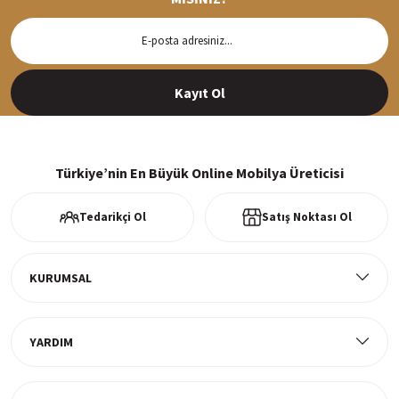
Hızlı Teslimat
Siparişleriniz en kısa sürede hazırlanarak kargoya verilir
Kayıt Ol
%100 Güvenli Alışveriş
256Bit SSl sertifikası ve 3D ödeme ile bilgileriniz güvende
Türkiye’nin En Büyük Online Mobilya Üreticisi
Tedarikçi Ol
Satış Noktası Ol
Ücretsiz Kargo
Tüm ürünlerde ücretsiz teslimat
KURUMSAL
YARDIM
Müşteri Memnuniyeti
%100 müşteri memnuniyeti odaklı ve güvenilir hizmet anlayışı