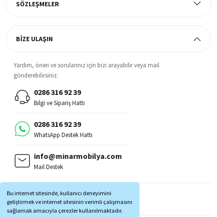
SÖZLEŞMELER
BİZE ULAŞIN
Yardım, öneri ve sorularınız için bizi arayabilir veya mail
gönderebilirsiniz.
0286 316 92 39
Bilgi ve Sipariş Hattı
0286 316 92 39
WhatsApp Destek Hattı
info@minarmobilya.com
Mail Destek
BİZİ TAKİP EDİN:
Bu internet sitesinde, kullanıcı deneyimini
MOBİL UYGULAMALAR:
geliştirmek ve internet sitesinin verimli çalışmasını
sağlamak amacıyla çerezler kullanılmaktadır.