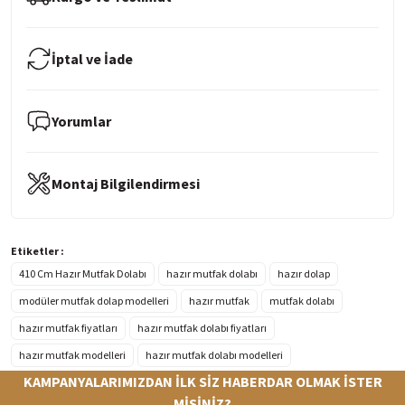
İptal ve İade
Yorumlar
Montaj Bilgilendirmesi
Etiketler :
410 Cm Hazır Mutfak Dolabı
hazır mutfak dolabı
hazır dolap
modüler mutfak dolap modelleri
hazır mutfak
mutfak dolabı
hazır mutfak fiyatları
hazır mutfak dolabı fiyatları
hazır mutfak modelleri
hazır mutfak dolabı modelleri
KAMPANYALARIMIZDAN İLK SİZ HABERDAR OLMAK İSTER
MİSİNİZ?