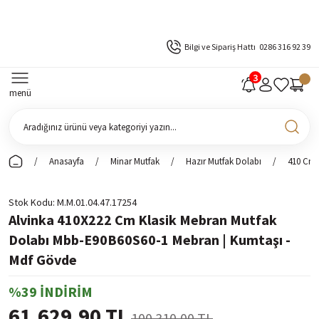
Bilgi ve Sipariş Hattı
0286 316 92 39
menü
Anasayfa
Minar Mutfak
Hazır Mutfak Dolabı
410 Cm 
Stok Kodu
M.M.01.04.47.17254
Alvinka 410X222 Cm Klasik Mebran Mutfak
Dolabı Mbb-E90B60S60-1 Mebran | Kumtaşı -
Mdf Gövde
%39 İNDİRİM
61.629,90 TL
100.310,00 TL