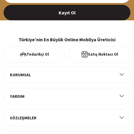
Kayıt Ol
%100 Güvenli Alışveriş
256Bit SSl sertifikası ve 3D ödeme ile bilgileriniz güvende
Türkiye’nin En Büyük Online Mobilya Üreticisi
Tedarikçi Ol
Satış Noktası Ol
Ücretsiz Kargo
Tüm ürünlerde ücretsiz teslimat
KURUMSAL
YARDIM
Müşteri Memnuniyeti
%100 müşteri memnuniyeti odaklı ve güvenilir hizmet anlayışı
SÖZLEŞMELER