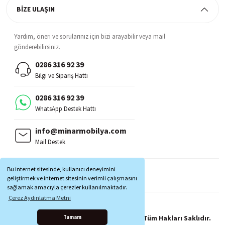
BİZE ULAŞIN
Yardım, öneri ve sorularınız için bizi arayabilir veya mail
gönderebilirsiniz.
0286 316 92 39
Bilgi ve Sipariş Hattı
0286 316 92 39
WhatsApp Destek Hattı
info@minarmobilya.com
Mail Destek
BİZİ TAKİP EDİN:
Bu internet sitesinde, kullanıcı deneyimini
MOBİL UYGULAMALAR:
geliştirmek ve internet sitesinin verimli çalışmasını
sağlamak amacıyla çerezler kullanılmaktadır.
Çerez Aydınlatma Metni
Copyright © 1997 - 2025 Minar Mobilya® Tüm Hakları Saklıdır.
Tamam