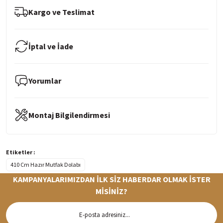
Kargo ve Teslimat
İptal ve İade
Yorumlar
Montaj Bilgilendirmesi
Etiketler :
410 Cm Hazır Mutfak Dolabı
KAMPANYALARIMIZDAN İLK SİZ HABERDAR OLMAK İSTER
MİSİNİZ?
Hızlı Teslimat
Siparişleriniz en kısa sürede hazırlanarak kargoya verilir