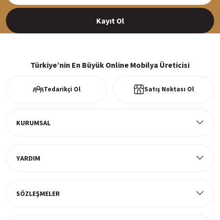
Kayıt Ol
%100 Güvenli Alışveriş
256Bit SSl sertifikası ve 3D ödeme ile bilgileriniz güvende
Türkiye’nin En Büyük Online Mobilya Üreticisi
Tedarikçi Ol
Satış Noktası Ol
Ücretsiz Kargo
Tüm ürünlerde ücretsiz teslimat
KURUMSAL
YARDIM
Müşteri Memnuniyeti
%100 müşteri memnuniyeti odaklı ve güvenilir hizmet anlayışı
SÖZLEŞMELER