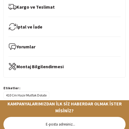
Kargo ve Teslimat
İptal ve İade
Yorumlar
Montaj Bilgilendirmesi
Etiketler :
410 Cm Hazır Mutfak Dolabı
KAMPANYALARIMIZDAN İLK SİZ HABERDAR OLMAK İSTER
MİSİNİZ?
Hızlı Teslimat
Siparişleriniz en kısa sürede hazırlanarak kargoya verilir