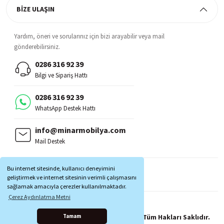
BİZE ULAŞIN
Yardım, öneri ve sorularınız için bizi arayabilir veya mail
gönderebilirsiniz.
0286 316 92 39
Bilgi ve Sipariş Hattı
0286 316 92 39
WhatsApp Destek Hattı
info@minarmobilya.com
Mail Destek
BİZİ TAKİP EDİN:
Bu internet sitesinde, kullanıcı deneyimini
MOBİL UYGULAMALAR:
geliştirmek ve internet sitesinin verimli çalışmasını
sağlamak amacıyla çerezler kullanılmaktadır.
Çerez Aydınlatma Metni
Copyright © 1997 - 2025 Minar Mobilya® Tüm Hakları Saklıdır.
Tamam