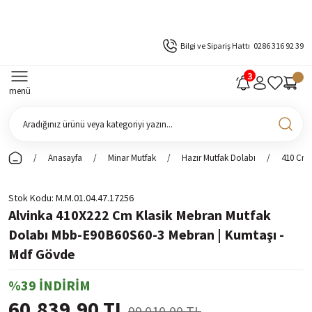
Bilgi ve Sipariş Hattı
0286 316 92 39
menü
Anasayfa
Minar Mutfak
Hazır Mutfak Dolabı
410 Cm 
Stok Kodu
M.M.01.04.47.17256
Alvinka 410X222 Cm Klasik Mebran Mutfak
Dolabı Mbb-E90B60S60-3 Mebran | Kumtaşı -
Mdf Gövde
%39 İNDİRİM
60.839,90 TL
99.010,00 TL