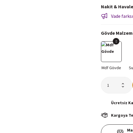
Nakit & Havale
Vade farksı
Gövde Malzem
Ücretsiz
K
Kargoya Tes
Ma