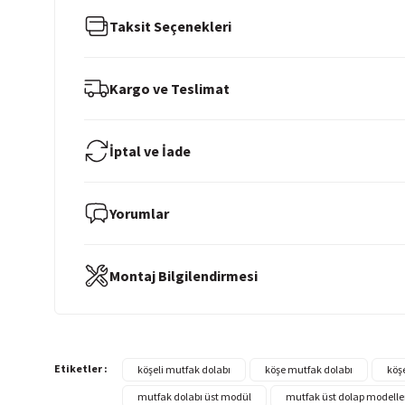
Taksit Seçenekleri
Kargo ve Teslimat
İptal ve İade
Yorumlar
Montaj Bilgilendirmesi
Etiketler :
köşeli mutfak dolabı
köşe mutfak dolabı
köş
mutfak dolabı üst modül
mutfak üst dolap modelle