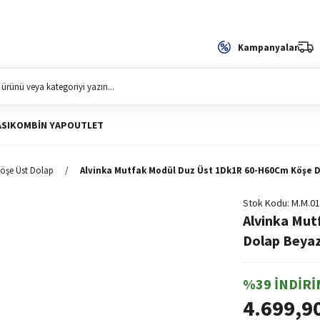
Kampanyalar
SI
KOMBIN YAP
OUTLET
öşe Üst Dolap
Alvinka Mutfak Modül Duz Üst 1Dk1R 60-H60Cm Köşe D
Stok Kodu
M.M.01
Alvinka Mu
Dolap Beyaz
%39 İNDİRİ
4.699,9