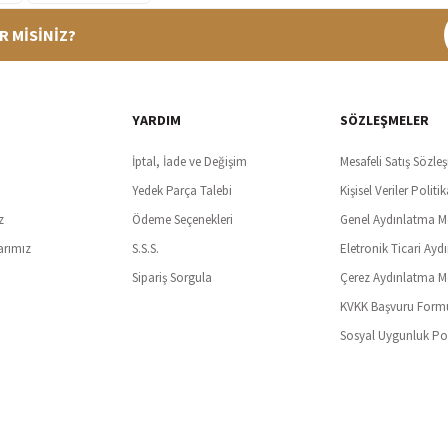
R MİSİNİZ?
%100 Güvenli Alışveriş
Ücretsiz K
t SSl sertifikası ve 3D ödeme ile bilgileriniz güvende
Tüm ürünlerde ücret
YARDIM
SÖZLEŞMELER
İptal, İade ve Değişim
Mesafeli Satış Sözle
Yedek Parça Talebi
Kişisel Veriler Politik
z
Ödeme Seçenekleri
Genel Aydınlatma M
arımız
S.S.S.
Eletronik Ticari Ayd
Sipariş Sorgula
Çerez Aydınlatma M
KVKK Başvuru Form
Sosyal Uygunluk Pol