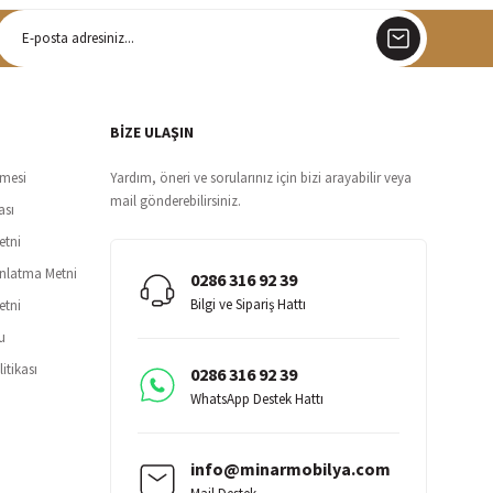
argo
siz teslimat
BİZE ULAŞIN
şmesi
Yardım, öneri ve sorularınız için bizi arayabilir veya
mail gönderebilirsiniz.
ası
etni
ınlatma Metni
0286 316 92 39
Bilgi ve Sipariş Hattı
etni
u
itikası
0286 316 92 39
WhatsApp Destek Hattı
info@minarmobilya.com