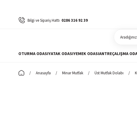
Bilgi ve Sipariş Hattı
0286 316 92 39
OTURMA ODASI
YATAK ODASI
YEMEK ODASI
ANTRE
ÇALIŞMA ODA
Anasayfa
Minar Mutfak
Üst Mutfak Dolabı
K