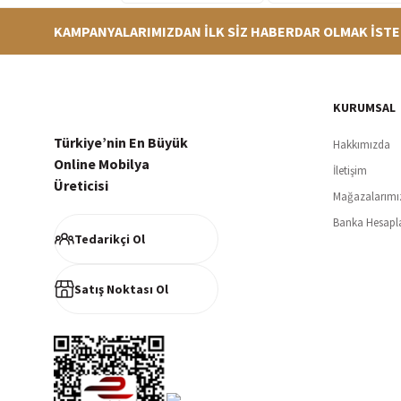
KAMPANYALARIMIZDAN İLK SİZ HABERDAR OLMAK İSTE
Hızlı Teslimat
Siparişleriniz en kısa sürede hazırlanarak kargoya verilir
256Bi
KURUMSAL
Türkiye’nin En Büyük
Hakkımızda
Online Mobilya
İletişim
Üreticisi
Mağazalarımı
Müşteri Memnuniyeti
Banka Hesapl
%100 müşteri memnuniyeti odaklı ve güvenilir hizmet anlayışı
Tedarikçi Ol
Satış Noktası Ol