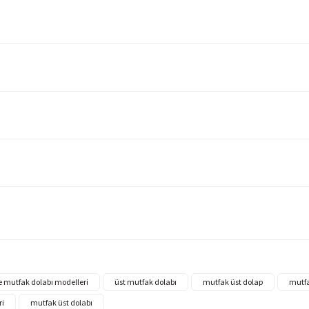
e mutfak dolabı modelleri
üst mutfak dolabı
mutfak üst dolap
mutfa
ri
mutfak üst dolabı