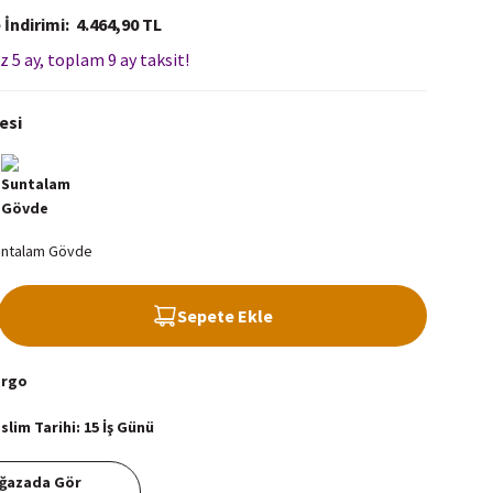
 İndirimi
4.464,90 TL
z 5 ay, toplam 9 ay taksit!
esi
Sepete Ekle
argo
lim Tarihi: 15 İş Günü
ğazada Gör