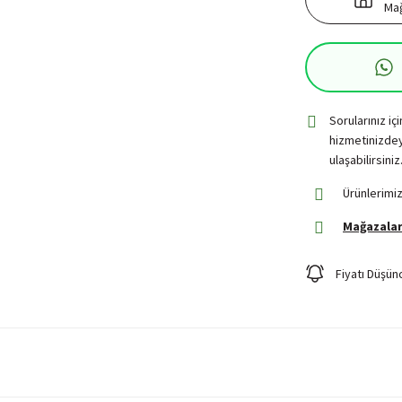
Mağ
Sorularınız iç
hizmetinizdey
ulaşabilirsiniz
Ürünlerimiz
Mağazalar
Fiyatı Düşün