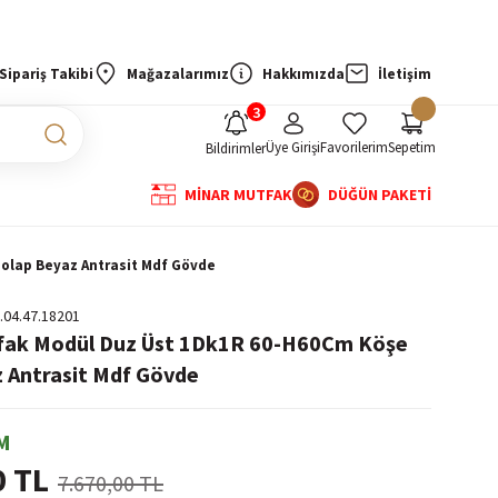
Sipariş Takibi
Mağazalarımız
Hakkımızda
İletişim
Üye Girişi
Favorilerim
Sepetim
Bildirimler
MİNAR MUTFAK
DÜĞÜN PAKETİ
olap Beyaz Antrasit Mdf Gövde
.04.47.18201
tfak Modül Duz Üst 1Dk1R 60-H60Cm Köşe
 Antrasit Mdf Gövde
M
0 TL
7.670,00 TL