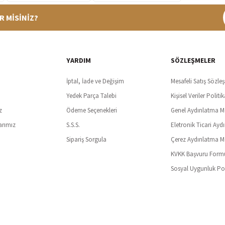
R MİSİNİZ?
%100 Güvenli Alışveriş
Ücretsiz K
t SSl sertifikası ve 3D ödeme ile bilgileriniz güvende
Tüm ürünlerde ücret
YARDIM
SÖZLEŞMELER
İptal, İade ve Değişim
Mesafeli Satış Sözle
Yedek Parça Talebi
Kişisel Veriler Politik
z
Ödeme Seçenekleri
Genel Aydınlatma M
arımız
S.S.S.
Eletronik Ticari Ayd
Sipariş Sorgula
Çerez Aydınlatma M
KVKK Başvuru Form
Sosyal Uygunluk Pol