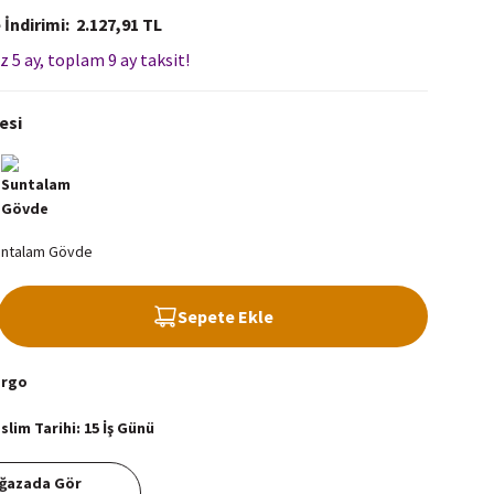
 İndirimi
2.127,91 TL
z 5 ay, toplam 9 ay taksit!
esi
Sepete Ekle
argo
lim Tarihi: 15 İş Günü
ğazada Gör