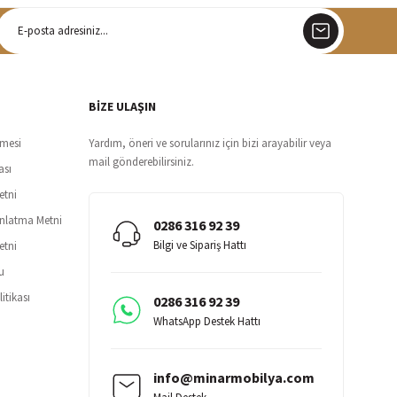
argo
siz teslimat
BİZE ULAŞIN
şmesi
Yardım, öneri ve sorularınız için bizi arayabilir veya
mail gönderebilirsiniz.
ası
etni
ınlatma Metni
0286 316 92 39
Bilgi ve Sipariş Hattı
etni
u
itikası
0286 316 92 39
WhatsApp Destek Hattı
info@minarmobilya.com