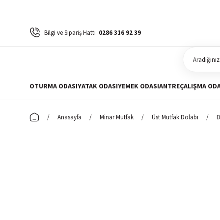
Bilgi ve Sipariş Hattı
0286 316 92 39
OTURMA ODASI
YATAK ODASI
YEMEK ODASI
ANTRE
ÇALIŞMA ODA
Anasayfa
Minar Mutfak
Üst Mutfak Dolabı
D