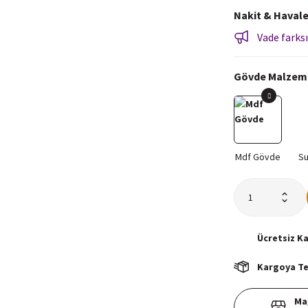
Nakit & Havale
Vade farksı
Gövde Malzem
Ücretsiz
K
Kargoya Tes
Ma