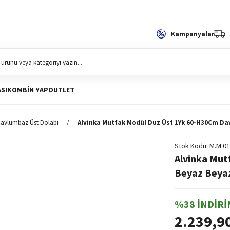
Kampanyalar
SI
KOMBIN YAP
OUTLET
avlumbaz Üst Dolabı
Alvinka Mutfak Modül Duz Üst 1Yk 60-H30Cm D
Stok Kodu
M.M.01
Alvinka Mut
Beyaz Beya
%38 İNDİRİ
2.239,9