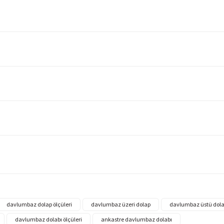
davlumbaz dolap ölçüleri
davlumbaz üzeri dolap
davlumbaz üstü dola
davlumbaz dolabı ölçüleri
ankastre davlumbaz dolabı