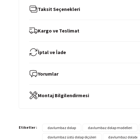
Taksit Seçenekleri
Kargo ve Teslimat
İptal ve İade
Yorumlar
Montaj Bilgilendirmesi
Etiketler :
davlumbaz dolap
davlumbaz dolap modelleri
davlumbaz üstü dolap ölçüleri
davlumbaz dolabı