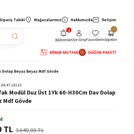
Sipariş Takibi
Mağazalarımız
Hakkımızda
İletişim
Üye Girişi
Favorilerim
Sepetim
Bildirimler
MİNAR MUTFAK
DÜĞÜN PAKETİ
av Dolap Beyaz Beyaz Mdf Gövde
.04.47.18133
fak Modül Duz Üst 1Yk 60-H30Cm Dav Dolap
z Mdf Gövde
M
0 TL
3.640,00 TL