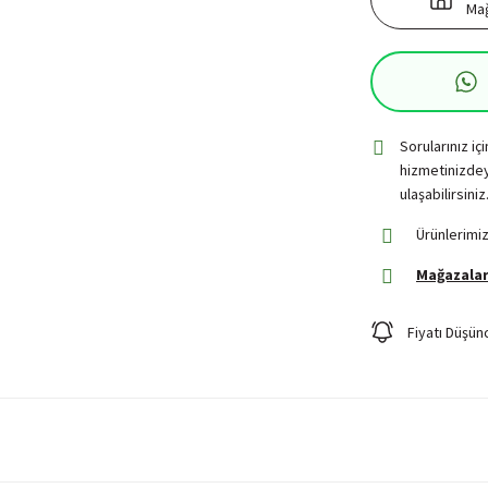
Mağ
Sorularınız iç
hizmetinizdey
ulaşabilirsiniz
Ürünlerimiz
Mağazalar
Fiyatı Düşün