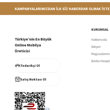
KAMPANYALARIMIZDAN İLK SİZ HABERDAR OLMAK İSTE
Hızlı Teslimat
Siparişleriniz en kısa sürede hazırlanarak kargoya verilir
256Bi
KURUMSAL
Türkiye’nin En Büyük
Hakkımızda
Online Mobilya
İletişim
Üreticisi
Mağazalarımı
Müşteri Memnuniyeti
Banka Hesapl
%100 müşteri memnuniyeti odaklı ve güvenilir hizmet anlayışı
Tedarikçi Ol
Satış Noktası Ol