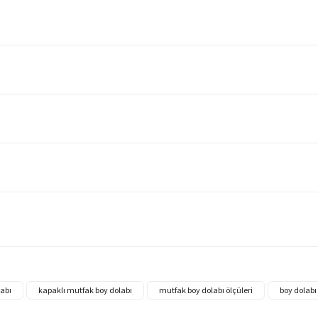
abı
kapaklı mutfak boy dolabı
mutfak boy dolabı ölçüleri
boy dolab