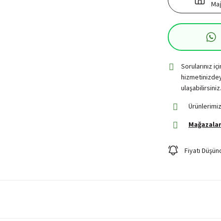
Mağ
Sorularınız iç
hizmetinizdey
ulaşabilirsiniz
Ürünlerimiz
Mağazalar
Fiyatı Düşün