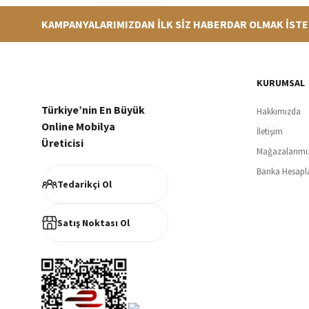
KAMPANYALARIMIZDAN İLK SİZ HABERDAR OLMAK İSTE
Hızlı Teslimat
Siparişleriniz en kısa sürede hazırlanarak kargoya verilir
256Bi
KURUMSAL
Türkiye’nin En Büyük
Hakkımızda
Online Mobilya
İletişim
Üreticisi
Mağazalarımı
Müşteri Memnuniyeti
Banka Hesapl
%100 müşteri memnuniyeti odaklı ve güvenilir hizmet anlayışı
Tedarikçi Ol
Satış Noktası Ol