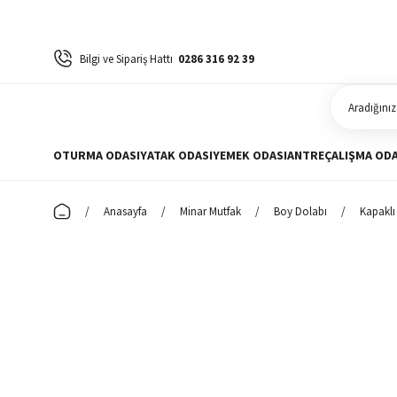
Bilgi ve Sipariş Hattı
0286 316 92 39
OTURMA ODASI
YATAK ODASI
YEMEK ODASI
ANTRE
ÇALIŞMA ODA
Anasayfa
Minar Mutfak
Boy Dolabı
Kapaklı