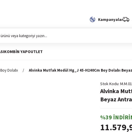
Kampanyalar
SI
KOMBIN YAP
OUTLET
 Boy Dolabı
Alvinka Mutfak Modül Hg_J 45-H240Cm Boy Dolabı Beyaz
Stok Kodu
M.M.01
Alvinka Mu
Beyaz Antra
%39 İNDİRİ
11.579,