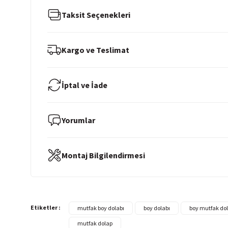
Taksit Seçenekleri
Kargo ve Teslimat
İptal ve İade
Yorumlar
Montaj Bilgilendirmesi
Etiketler :
mutfak boy dolabı
boy dolabı
boy mutfak dol
mutfak dolap