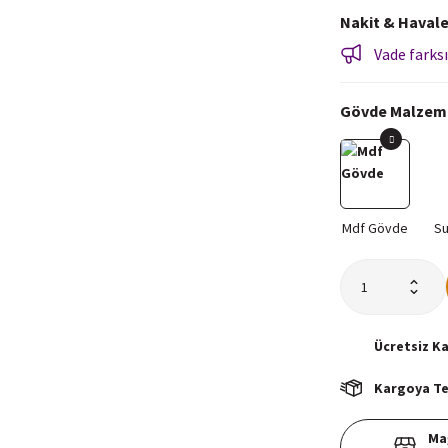
Nakit & Havale
Vade farksı
Gövde Malzem
Ücretsiz
K
Kargoya Tes
Ma