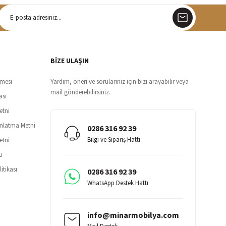
argo
siz teslimat
BİZE ULAŞIN
şmesi
Yardım, öneri ve sorularınız için bizi arayabilir veya
mail gönderebilirsiniz.
ası
etni
ınlatma Metni
0286 316 92 39
Bilgi ve Sipariş Hattı
etni
u
itikası
0286 316 92 39
WhatsApp Destek Hattı
info@minarmobilya.com