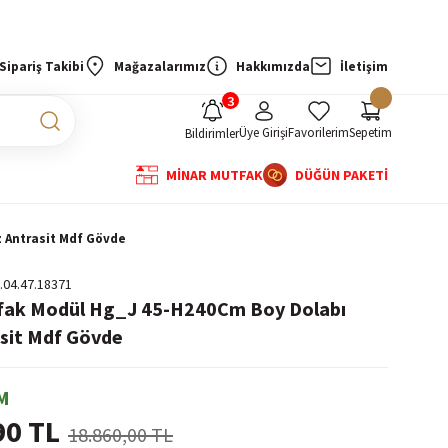
Sipariş Takibi
Mağazalarımız
Hakkımızda
İletişim
Üye Girişi
Favorilerim
Sepetim
Bildirimler
MİNAR MUTFAK
DÜĞÜN PAKETİ
 Antrasit Mdf Gövde
.04.47.18371
tfak Modül Hg_J 45-H240Cm Boy Dolabı
sit Mdf Gövde
M
90 TL
18.860,00 TL