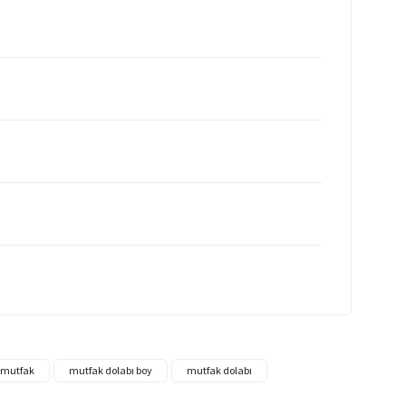
ı mutfak
mutfak dolabı boy
mutfak dolabı