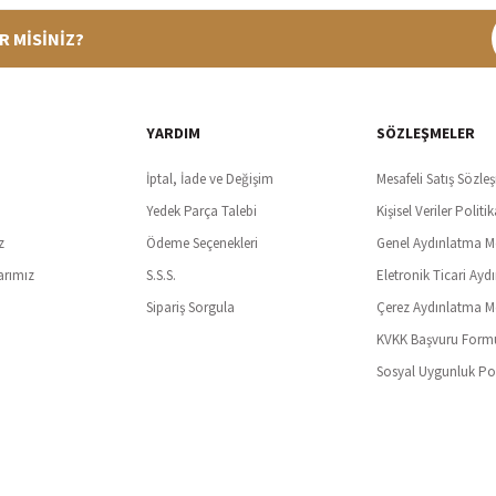
R MİSİNİZ?
%100 Güvenli Alışveriş
Ücretsiz K
t SSl sertifikası ve 3D ödeme ile bilgileriniz güvende
Tüm ürünlerde ücret
YARDIM
SÖZLEŞMELER
İptal, İade ve Değişim
Mesafeli Satış Sözle
Yedek Parça Talebi
Kişisel Veriler Politik
z
Ödeme Seçenekleri
Genel Aydınlatma M
arımız
S.S.S.
Eletronik Ticari Ayd
Sipariş Sorgula
Çerez Aydınlatma M
KVKK Başvuru Form
Sosyal Uygunluk Pol