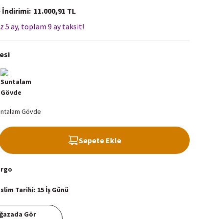
 İndirimi
11.000,91 TL
z 5 ay, toplam 9 ay taksit!
esi
Sepete Ekle
argo
lim Tarihi: 15 İş Günü
ğazada Gör