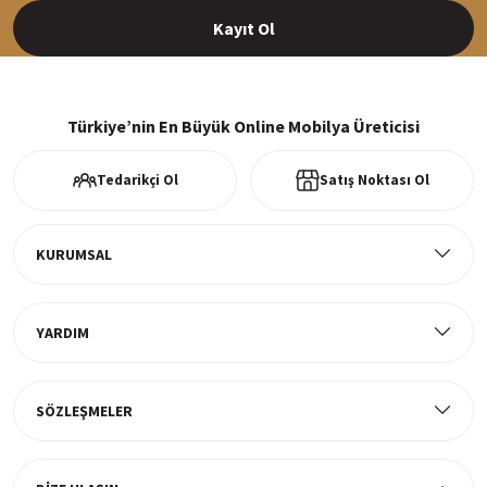
Kayıt Ol
%100 Güvenli Alışveriş
256Bit SSl sertifikası ve 3D ödeme ile bilgileriniz güvende
Türkiye’nin En Büyük Online Mobilya Üreticisi
Tedarikçi Ol
Satış Noktası Ol
Ücretsiz Kargo
Tüm ürünlerde ücretsiz teslimat
KURUMSAL
YARDIM
Müşteri Memnuniyeti
%100 müşteri memnuniyeti odaklı ve güvenilir hizmet anlayışı
SÖZLEŞMELER