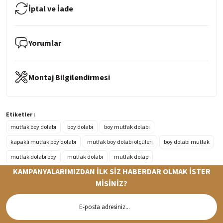
İptal ve İade
Yorumlar
Montaj Bilgilendirmesi
Etiketler :
mutfak boy dolabı
boy dolabı
boy mutfak dolabı
kapaklı mutfak boy dolabı
mutfak boy dolabı ölçüleri
boy dolabı mutfak
mutfak dolabı boy
mutfak dolabı
mutfak dolap
KAMPANYALARIMIZDAN İLK SİZ HABERDAR OLMAK İSTER
MİSİNİZ?
Hızlı Teslimat
Siparişleriniz en kısa sürede hazırlanarak kargoya verilir