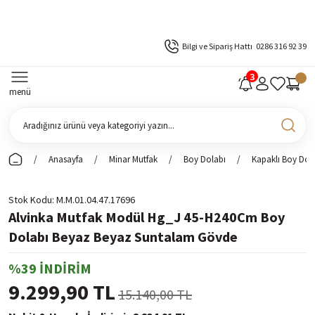
Bilgi ve Sipariş Hattı
0286 316 92 39
menü
Anasayfa
Minar Mutfak
Boy Dolabı
Kapaklı Boy Dol
Stok Kodu
M.M.01.04.47.17696
Alvinka Mutfak Modül Hg_J 45-H240Cm Boy
Dolabı Beyaz Beyaz Suntalam Gövde
%39 İNDİRİM
9.299,90 TL
15.140,00 TL