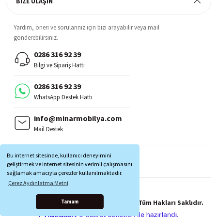
BİZE ULAŞIN
Yardım, öneri ve sorularınız için bizi arayabilir veya mail
gönderebilirsiniz.
0286 316 92 39
Bilgi ve Sipariş Hattı
0286 316 92 39
WhatsApp Destek Hattı
info@minarmobilya.com
Mail Destek
BİZİ TAKİP EDİN:
Bu internet sitesinde, kullanıcı deneyimini
MOBİL UYGULAMALAR:
geliştirmek ve internet sitesinin verimli çalışmasını
sağlamak amacıyla çerezler kullanılmaktadır.
Çerez Aydınlatma Metni
Copyright © 1997 - 2025 Minar Mobilya® Tüm Hakları Saklıdır.
Tamam
ile
ideasoft
e-