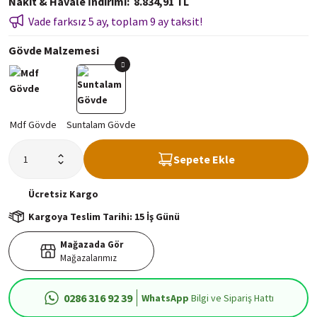
Nakit & Havale İndirimi
8.834,91 TL
Vade farksız 5 ay, toplam 9 ay taksit!
Gövde Malzemesi
Sepete Ekle
Ücretsiz
Kargo
Kargoya Teslim Tarihi: 15 İş Günü
Mağazada Gör
Mağazalarımız
0286 316 92 39
WhatsApp
Bilgi ve Sipariş Hattı