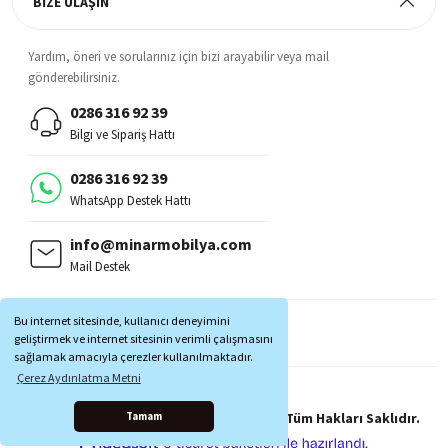
BİZE ULAŞIN
Yardım, öneri ve sorularınız için bizi arayabilir veya mail
gönderebilirsiniz.
0286 316 92 39
Bilgi ve Sipariş Hattı
0286 316 92 39
WhatsApp Destek Hattı
info@minarmobilya.com
Mail Destek
BİZİ TAKİP EDİN:
Bu internet sitesinde, kullanıcı deneyimini
MOBİL UYGULAMALAR:
geliştirmek ve internet sitesinin verimli çalışmasını
sağlamak amacıyla çerezler kullanılmaktadır.
Çerez Aydınlatma Metni
Copyright © 1997 - 2025 Minar Mobilya® Tüm Hakları Saklıdır.
Tamam
ile
ideasoft
e-