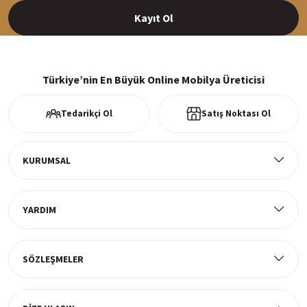
Kayıt Ol
%100 Güvenli Alışveriş
256Bit SSl sertifikası ve 3D ödeme ile bilgileriniz güvende
Türkiye’nin En Büyük Online Mobilya Üreticisi
Tedarikçi Ol
Satış Noktası Ol
Ücretsiz Kargo
Tüm ürünlerde ücretsiz teslimat
KURUMSAL
YARDIM
Müşteri Memnuniyeti
%100 müşteri memnuniyeti odaklı ve güvenilir hizmet anlayışı
SÖZLEŞMELER