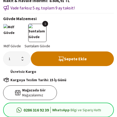
Nakit & Havale İndirimi
8.606,91 TL
Vade farksız 5 ay, toplam 9 ay taksit!
Gövde Malzemesi
Sepete Ekle
Ücretsiz
Kargo
Kargoya Teslim Tarihi: 15 İş Günü
Mağazada Gör
Mağazalarımız
0286 316 92 39
WhatsApp
Bilgi ve Sipariş Hattı