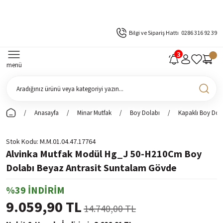
Bilgi ve Sipariş Hattı
0286 316 92 39
menü
Anasayfa
Minar Mutfak
Boy Dolabı
Kapaklı Boy Dol
Stok Kodu
M.M.01.04.47.17764
Alvinka Mutfak Modül Hg_J 50-H210Cm Boy
Dolabı Beyaz Antrasit Suntalam Gövde
%39 İNDİRİM
9.059,90 TL
14.740,00 TL