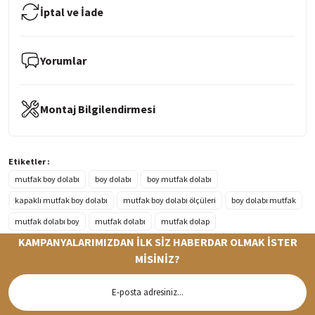
İptal ve İade
Yorumlar
Montaj Bilgilendirmesi
Etiketler :
mutfak boy dolabı
boy dolabı
boy mutfak dolabı
kapaklı mutfak boy dolabı
mutfak boy dolabı ölçüleri
boy dolabı mutfak
mutfak dolabı boy
mutfak dolabı
mutfak dolap
KAMPANYALARIMIZDAN İLK SİZ HABERDAR OLMAK İSTER
MİSİNİZ?
Hızlı Teslimat
Siparişleriniz en kısa sürede hazırlanarak kargoya verilir