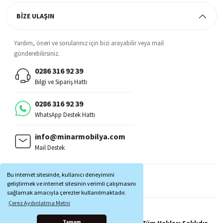
BİZE ULAŞIN
Yardım, öneri ve sorularınız için bizi arayabilir veya mail
gönderebilirsiniz.
0286 316 92 39
Bilgi ve Sipariş Hattı
0286 316 92 39
WhatsApp Destek Hattı
info@minarmobilya.com
Mail Destek
BİZİ TAKİP EDİN:
Bu internet sitesinde, kullanıcı deneyimini
MOBİL UYGULAMALAR:
geliştirmek ve internet sitesinin verimli çalışmasını
sağlamak amacıyla çerezler kullanılmaktadır.
Çerez Aydınlatma Metni
Copyright © 1997 - 2025 Minar Mobilya® Tüm Hakları Saklıdır.
Tamam