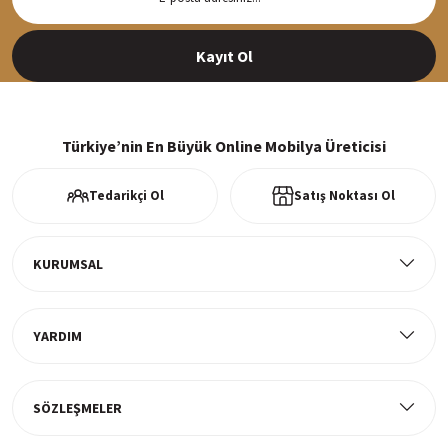
Siparişleriniz en kısa sürede hazırlanarak kargoya verilir
Kayıt Ol
%100 Güvenli Alışveriş
256Bit SSl sertifikası ve 3D ödeme ile bilgileriniz güvende
Türkiye’nin En Büyük Online Mobilya Üreticisi
Tedarikçi Ol
Satış Noktası Ol
Ücretsiz Kargo
Tüm ürünlerde ücretsiz teslimat
KURUMSAL
YARDIM
Müşteri Memnuniyeti
%100 müşteri memnuniyeti odaklı ve güvenilir hizmet anlayışı
SÖZLEŞMELER