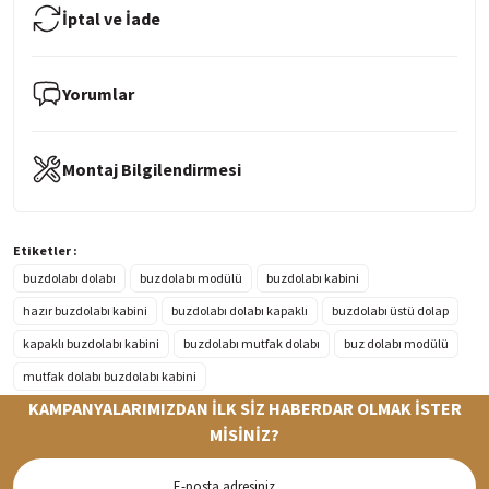
İptal ve İade
Yorumlar
Montaj Bilgilendirmesi
Etiketler :
buzdolabı dolabı
buzdolabı modülü
buzdolabı kabini
hazır buzdolabı kabini
buzdolabı dolabı kapaklı
buzdolabı üstü dolap
kapaklı buzdolabı kabini
buzdolabı mutfak dolabı
buz dolabı modülü
mutfak dolabı buzdolabı kabini
KAMPANYALARIMIZDAN İLK SİZ HABERDAR OLMAK İSTER
MİSİNİZ?
Hızlı Teslimat