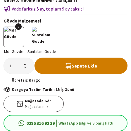
Nakit & Havale İndirimi
7.400,40 TL
Vade farksız 5 ay, toplam 9 ay taksit!
Gövde Malzemesi
Sepete Ekle
Ücretsiz
Kargo
Kargoya Teslim Tarihi: 15 İş Günü
Mağazada Gör
Mağazalarımız
0286 316 92 39
WhatsApp
Bilgi ve Sipariş Hattı