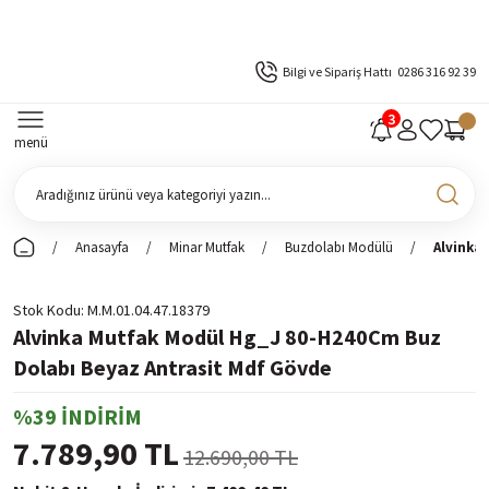
Bilgi ve Sipariş Hattı
0286 316 92 39
menü
Anasayfa
Minar Mutfak
Buzdolabı Modülü
Alvinka
Stok Kodu
M.M.01.04.47.18379
Alvinka Mutfak Modül Hg_J 80-H240Cm Buz
Dolabı Beyaz Antrasit Mdf Gövde
%39 İNDİRİM
7.789,90 TL
12.690,00 TL