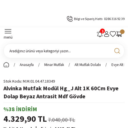
Bilgi ve Sipariş Hattı
0286 316 92 39
menü
Anasayfa
Minar Mutfak
Alt Mutfak Dolabı
Evye Alt D
Stok Kodu
M.M.01.04.47.18349
Alvinka Mutfak Modül Hg_J Alt 1K 60Cm Evye
Dolap Beyaz Antrasit Mdf Gövde
%38 İNDİRİM
4.329,90 TL
7.040,00 TL