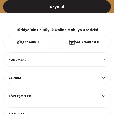
Kayıt Ol
%100 Güvenli Alışveriş
256Bit SSl sertifikası ve 3D ödeme ile bilgileriniz güvende
Türkiye’nin En Büyük Online Mobilya Üreticisi
Tedarikçi Ol
Satış Noktası Ol
Ücretsiz Kargo
Tüm ürünlerde ücretsiz teslimat
KURUMSAL
YARDIM
Müşteri Memnuniyeti
%100 müşteri memnuniyeti odaklı ve güvenilir hizmet anlayışı
SÖZLEŞMELER