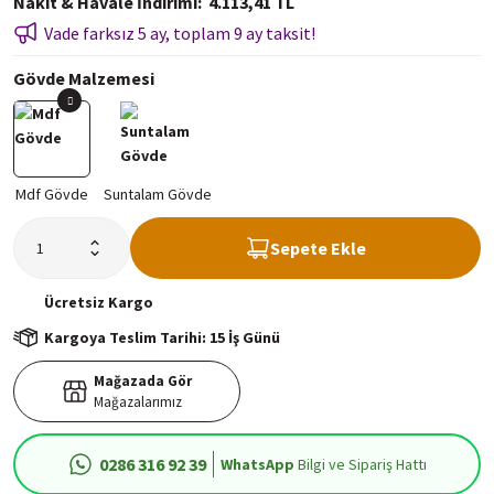
Nakit & Havale İndirimi
4.113,41 TL
Vade farksız 5 ay, toplam 9 ay taksit!
Gövde Malzemesi
Sepete Ekle
Ücretsiz
Kargo
Kargoya Teslim Tarihi: 15 İş Günü
Mağazada Gör
Mağazalarımız
0286 316 92 39
WhatsApp
Bilgi ve Sipariş Hattı