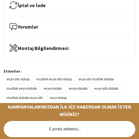
İptal ve İade
Yorumlar
Montaj Bilgilendirmesi
Etiketler :
evye altı dolap
mutfak evye altı dolap
evye alt mutfak dolabı
mutfak evye dolabı
evye dolabı
eviye dolabı
evye altı dolabı
mutfak dolabı evye altı
evye dolap
KAMPANYALARIMIZDAN İLK SİZ HABERDAR OLMAK İSTER
MİSİNİZ?
Hızlı Teslimat
Siparişleriniz en kısa sürede hazırlanarak kargoya verilir