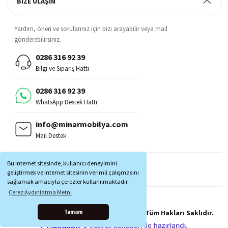
BİZE ULAŞIN
Yardım, öneri ve sorularınız için bizi arayabilir veya mail
gönderebilirsiniz.
0286 316 92 39
Bilgi ve Sipariş Hattı
0286 316 92 39
WhatsApp Destek Hattı
info@minarmobilya.com
Mail Destek
BİZİ TAKİP EDİN:
Bu internet sitesinde, kullanıcı deneyimini
MOBİL UYGULAMALAR:
geliştirmek ve internet sitesinin verimli çalışmasını
sağlamak amacıyla çerezler kullanılmaktadır.
Çerez Aydınlatma Metni
Copyright © 1997 - 2025 Minar Mobilya® Tüm Hakları Saklıdır.
Tamam
ile
ideasoft
e-