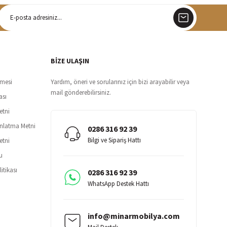
argo
siz teslimat
BİZE ULAŞIN
şmesi
Yardım, öneri ve sorularınız için bizi arayabilir veya
mail gönderebilirsiniz.
ası
etni
ınlatma Metni
0286 316 92 39
Bilgi ve Sipariş Hattı
etni
u
itikası
0286 316 92 39
WhatsApp Destek Hattı
info@minarmobilya.com