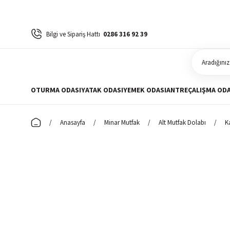
Bilgi ve Sipariş Hattı
0286 316 92 39
OTURMA ODASI
YATAK ODASI
YEMEK ODASI
ANTRE
ÇALIŞMA ODA
Anasayfa
Minar Mutfak
Alt Mutfak Dolabı
K