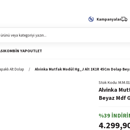
Kampanyalar
SI
KOMBIN YAP
OUTLET
apaklı Alt Dolap
Alvinka Mutfak Modül Hg_J Alt 1K1R 45Cm Dolap Be
Stok Kodu
M.M.01
Alvinka Mut
Beyaz Mdf 
%39 İNDİRİ
4.299,9