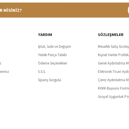
R MİSİNİZ?
%100 Güvenli Alışveriş
Ücretsiz K
t SSl sertifikası ve 3D ödeme ile bilgileriniz güvende
Tüm ürünlerde ücret
YARDIM
SÖZLEŞMELER
İptal, İade ve Değişim
Mesafeli Satış Sözle
Yedek Parça Talebi
Kişisel Veriler Politik
z
Ödeme Seçenekleri
Genel Aydınlatma M
arımız
S.S.S.
Eletronik Ticari Ayd
Sipariş Sorgula
Çerez Aydınlatma M
KVKK Başvuru Form
Sosyal Uygunluk Pol