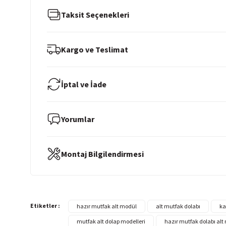
Taksit Seçenekleri
Kargo ve Teslimat
İptal ve İade
Yorumlar
Montaj Bilgilendirmesi
Etiketler :
hazır mutfak alt modül
alt mutfak dolabı
ka
mutfak alt dolap modelleri
hazır mutfak dolabı alt