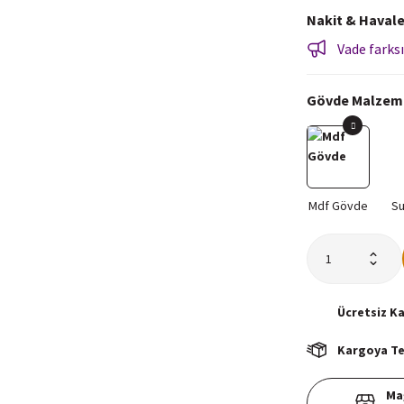
Nakit & Havale
Vade farksı
Gövde Malzem
Ücretsiz
K
Kargoya Tes
Ma