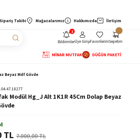
Sipariş Takibi
Mağazalarımız
Hakkımızda
İletişim
Üye Girişi
Favorilerim
Sepetim
Bildirimler
MİNAR MUTFAK
DÜĞÜN PAKETİ
yaz Beyaz Mdf Gövde
.04.47.18277
fak Modül Hg_J Alt 1K1R 45Cm Dolap Beyaz
Gövde
M
0 TL
7.000,00 TL