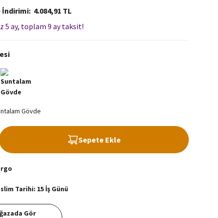
 İndirimi
4.084,91 TL
z 5 ay, toplam 9 ay taksit!
esi
Sepete Ekle
argo
lim Tarihi: 15 İş Günü
ğazada Gör