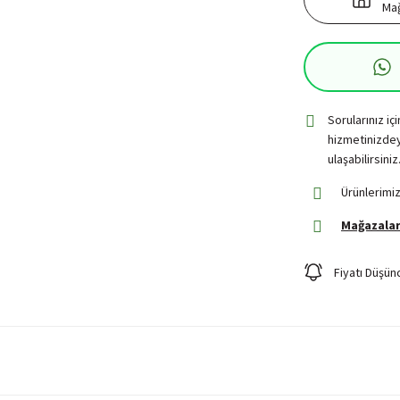
Mağ
Sorularınız iç
hizmetinizdey
ulaşabilirsiniz
Ürünlerimiz
Mağazalar
Fiyatı Düşün