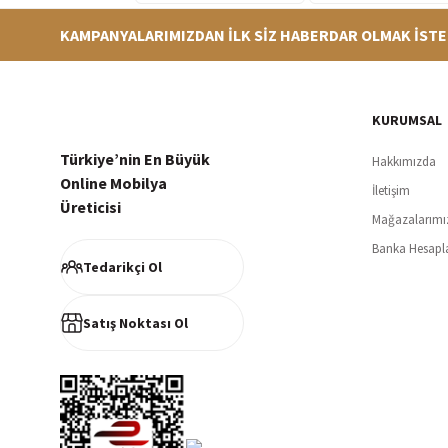
KAMPANYALARIMIZDAN İLK SİZ HABERDAR OLMAK İSTE
Hızlı Teslimat
Siparişleriniz en kısa sürede hazırlanarak kargoya verilir
256Bi
KURUMSAL
Türkiye’nin En Büyük
Hakkımızda
Online Mobilya
İletişim
Üreticisi
Mağazalarımı
Müşteri Memnuniyeti
Banka Hesapl
%100 müşteri memnuniyeti odaklı ve güvenilir hizmet anlayışı
Tedarikçi Ol
Satış Noktası Ol