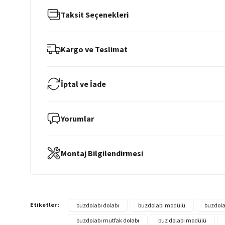
Taksit Seçenekleri
Kargo ve Teslimat
İptal ve İade
Yorumlar
Montaj Bilgilendirmesi
Etiketler :
buzdolabı dolabı
buzdolabı modülü
buzdola
buzdolabı mutfak dolabı
buz dolabı modülü