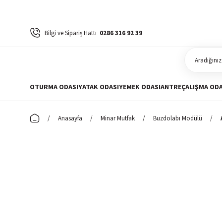
Bilgi ve Sipariş Hattı
0286 316 92 39
OTURMA ODASI
YATAK ODASI
YEMEK ODASI
ANTRE
ÇALIŞMA ODA
Anasayfa
Minar Mutfak
Buzdolabı Modülü