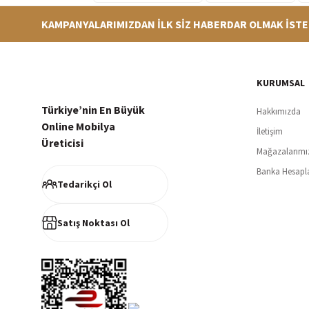
KAMPANYALARIMIZDAN İLK SİZ HABERDAR OLMAK İSTE
Hızlı Teslimat
Siparişleriniz en kısa sürede hazırlanarak kargoya verilir
256Bi
KURUMSAL
Türkiye’nin En Büyük
Hakkımızda
Online Mobilya
İletişim
Üreticisi
Mağazalarımı
Müşteri Memnuniyeti
Banka Hesapl
%100 müşteri memnuniyeti odaklı ve güvenilir hizmet anlayışı
Tedarikçi Ol
Satış Noktası Ol