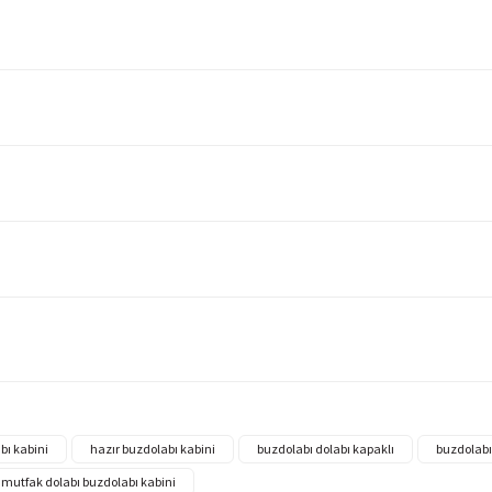
bı kabini
hazır buzdolabı kabini
buzdolabı dolabı kapaklı
buzdolabı
mutfak dolabı buzdolabı kabini