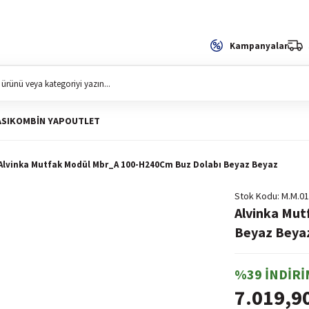
Kampanyalar
SI
KOMBIN YAP
OUTLET
Alvinka Mutfak Modül Mbr_A 100-H240Cm Buz Dolabı Beyaz Beyaz
Stok Kodu
M.M.01
Alvinka Mu
Beyaz Beya
%39 İNDİRİ
7.019,9