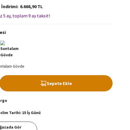
 İndirimi
6.668,90 TL
z 5 ay, toplam 9 ay taksit!
esi
Sepete Ekle
argo
lim Tarihi: 15 İş Günü
ğazada Gör