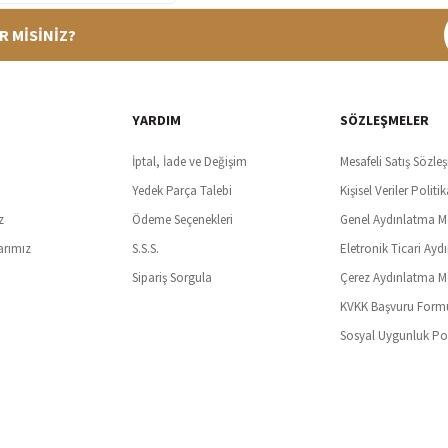
R MİSİNİZ?
%100 Güvenli Alışveriş
Ücretsiz K
t SSl sertifikası ve 3D ödeme ile bilgileriniz güvende
Tüm ürünlerde ücret
YARDIM
SÖZLEŞMELER
İptal, İade ve Değişim
Mesafeli Satış Sözle
Yedek Parça Talebi
Kişisel Veriler Politik
z
Ödeme Seçenekleri
Genel Aydınlatma M
arımız
S.S.S.
Eletronik Ticari Ayd
Sipariş Sorgula
Çerez Aydınlatma M
KVKK Başvuru Form
Sosyal Uygunluk Pol