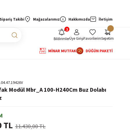
Sipariş Takibi
Mağazalarımız
Hakkımızda
İletişim
Üye Girişi
Favorilerim
Sepetim
Bildirimler
MİNAR MUTFAK
DÜĞÜN PAKETİ
.04.47.19426V
tfak Modül Mbr_A 100-H240Cm Buz Dolabı
z
M
0 TL
11.430,00 TL