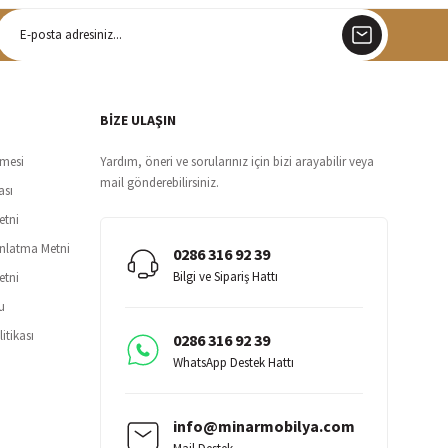
argo
siz teslimat
BİZE ULAŞIN
şmesi
Yardım, öneri ve sorularınız için bizi arayabilir veya
mail gönderebilirsiniz.
ası
etni
ınlatma Metni
0286 316 92 39
Bilgi ve Sipariş Hattı
etni
u
itikası
0286 316 92 39
WhatsApp Destek Hattı
info@minarmobilya.com