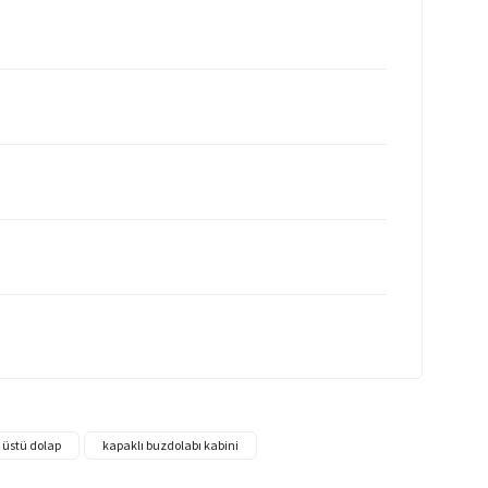
 üstü dolap
kapaklı buzdolabı kabini