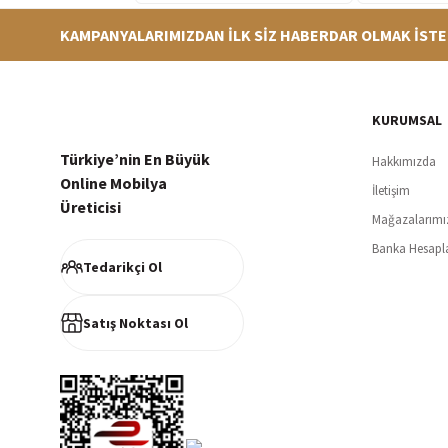
KAMPANYALARIMIZDAN İLK SİZ HABERDAR OLMAK İSTE
Hızlı Teslimat
Siparişleriniz en kısa sürede hazırlanarak kargoya verilir
256Bi
KURUMSAL
Türkiye’nin En Büyük
Hakkımızda
Online Mobilya
İletişim
Üreticisi
Mağazalarımı
Müşteri Memnuniyeti
Banka Hesapl
%100 müşteri memnuniyeti odaklı ve güvenilir hizmet anlayışı
Tedarikçi Ol
Satış Noktası Ol