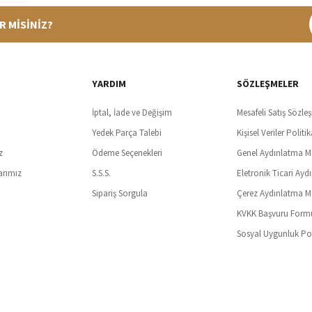
R MİSİNİZ?
%100 Güvenli Alışveriş
Ücretsiz K
t SSl sertifikası ve 3D ödeme ile bilgileriniz güvende
Tüm ürünlerde ücret
YARDIM
SÖZLEŞMELER
İptal, İade ve Değişim
Mesafeli Satış Sözle
Yedek Parça Talebi
Kişisel Veriler Politik
z
Ödeme Seçenekleri
Genel Aydınlatma M
arımız
S.S.S.
Eletronik Ticari Ayd
Sipariş Sorgula
Çerez Aydınlatma M
KVKK Başvuru Form
Sosyal Uygunluk Pol