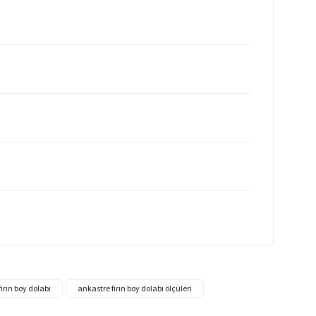
ırın boy dolabı
ankastre fırın boy dolabı ölçüleri