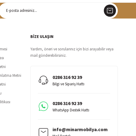
argo
siz teslimat
BİZE ULAŞIN
şmesi
Yardım, öneri ve sorularınız için bizi arayabilir veya
mail gönderebilirsiniz.
ası
etni
ınlatma Metni
0286 316 92 39
Bilgi ve Sipariş Hattı
etni
u
itikası
0286 316 92 39
WhatsApp Destek Hattı
info@minarmobilya.com