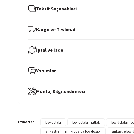
Taksit Seçenekleri
Kargo ve Teslimat
İptal ve İade
Yorumlar
Montaj Bilgilendirmesi
Etiketler :
boy dolabı
boy dolabı mutfak
boy dolabı mod
ankastre fırın mikrodalga boy dolabı
ankastre boy 