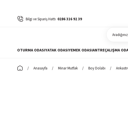
Bilgi ve Sipariş Hattı
0286 316 92 39
OTURMA ODASI
YATAK ODASI
YEMEK ODASI
ANTRE
ÇALIŞMA ODA
Anasayfa
Minar Mutfak
Boy Dolabı
Ankastr