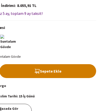
 İndirimi
8.055,91 TL
z 5 ay, toplam 9 ay taksit!
esi
Sepete Ekle
argo
lim Tarihi: 15 İş Günü
ğazada Gör