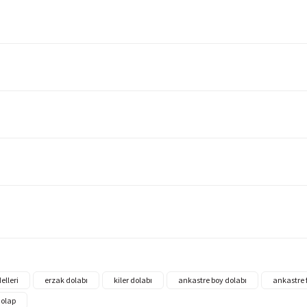
elleri
erzak dolabı
kiler dolabı
ankastre boy dolabı
ankastre f
dolap