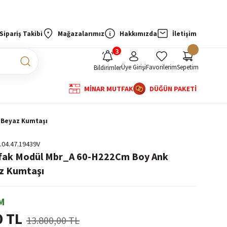
Sipariş Takibi
Mağazalarımız
Hakkımızda
İletişim
Üye Girişi
Favorilerim
Sepetim
Bildirimler
MİNAR MUTFAK
DÜĞÜN PAKETİ
 Beyaz Kumtaşı
.04.47.19439V
tfak Modül Mbr_A 60-H222Cm Boy Ank
z Kumtaşı
M
0 TL
13.800,00 TL