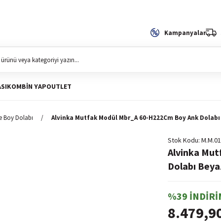
Kampanyalar
SI
KOMBIN YAP
OUTLET
e Boy Dolabı
Alvinka Mutfak Modül Mbr_A 60-H222Cm Boy Ank Dolabı
Stok Kodu
M.M.01
Alvinka Mu
Dolabı Beya
%39 İNDİRİ
8.479,9