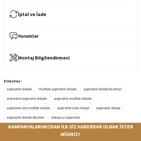
İptal ve İade
Yorumlar
Montaj Bilgilendirmesi
Etiketler :
aspiratör dolabı
mutfak aspiratör dolabı
aspiratör dolabı fiyatları
ankastre aspiratör dolabı
aspiratör mutfak dolabı
aspiratör üst mutfak dolabı
aspiratör üstü dolap
aspiratör dolap
aspiratör dolabı ölçüleri
dolap içi aspiratör
KAMPANYALARIMIZDAN İLK SİZ HABERDAR OLMAK İSTER
MİSİNİZ?