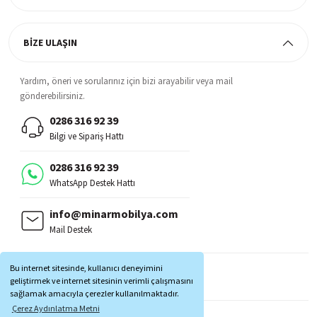
BİZE ULAŞIN
Yardım, öneri ve sorularınız için bizi arayabilir veya mail
gönderebilirsiniz.
0286 316 92 39
Bilgi ve Sipariş Hattı
0286 316 92 39
WhatsApp Destek Hattı
info@minarmobilya.com
Mail Destek
BİZİ TAKİP EDİN:
Bu internet sitesinde, kullanıcı deneyimini
MOBİL UYGULAMALAR:
geliştirmek ve internet sitesinin verimli çalışmasını
sağlamak amacıyla çerezler kullanılmaktadır.
Çerez Aydınlatma Metni