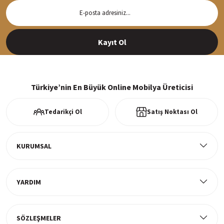
Hızlı Teslimat
Siparişleriniz en kısa sürede hazırlanarak kargoya verilir
Kayıt Ol
%100 Güvenli Alışveriş
256Bit SSl sertifikası ve 3D ödeme ile bilgileriniz güvende
Türkiye’nin En Büyük Online Mobilya Üreticisi
Tedarikçi Ol
Satış Noktası Ol
Ücretsiz Kargo
Tüm ürünlerde ücretsiz teslimat
KURUMSAL
YARDIM
Müşteri Memnuniyeti
%100 müşteri memnuniyeti odaklı ve güvenilir hizmet anlayışı
SÖZLEŞMELER