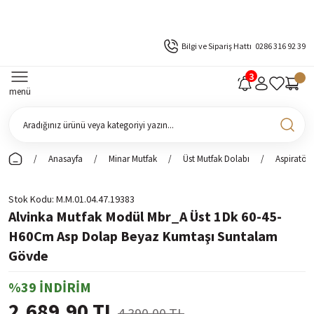
Bilgi ve Sipariş Hattı
0286 316 92 39
menü
Anasayfa
Minar Mutfak
Üst Mutfak Dolabı
Aspiratör 
Stok Kodu
M.M.01.04.47.19383
Alvinka Mutfak Modül Mbr_A Üst 1Dk 60-45-
H60Cm Asp Dolap Beyaz Kumtaşı Suntalam
Gövde
%39 İNDİRİM
2.689,90 TL
4.390,00 TL