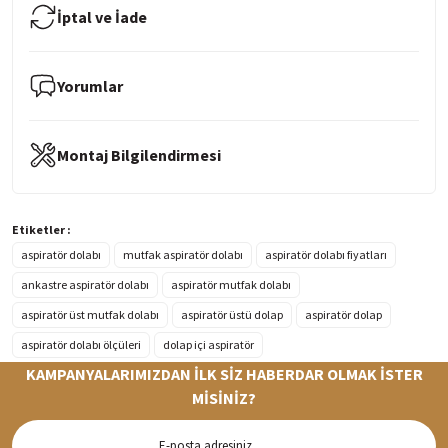
İptal ve İade
Yorumlar
Montaj Bilgilendirmesi
Etiketler :
aspiratör dolabı
mutfak aspiratör dolabı
aspiratör dolabı fiyatları
ankastre aspiratör dolabı
aspiratör mutfak dolabı
aspiratör üst mutfak dolabı
aspiratör üstü dolap
aspiratör dolap
aspiratör dolabı ölçüleri
dolap içi aspiratör
KAMPANYALARIMIZDAN İLK SİZ HABERDAR OLMAK İSTER
MİSİNİZ?
Hızlı Teslimat