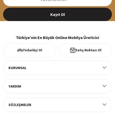
Siparişleriniz en kısa sürede hazırlanarak kargoya verilir
Kayıt Ol
%100 Güvenli Alışveriş
256Bit SSl sertifikası ve 3D ödeme ile bilgileriniz güvende
Türkiye’nin En Büyük Online Mobilya Üreticisi
Tedarikçi Ol
Satış Noktası Ol
Ücretsiz Kargo
Tüm ürünlerde ücretsiz teslimat
KURUMSAL
YARDIM
Müşteri Memnuniyeti
%100 müşteri memnuniyeti odaklı ve güvenilir hizmet anlayışı
SÖZLEŞMELER