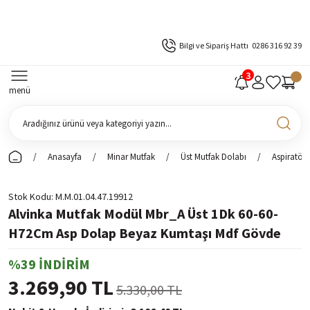
Bilgi ve Sipariş Hattı
0286 316 92 39
menü
Anasayfa
Minar Mutfak
Üst Mutfak Dolabı
Aspiratör 
Stok Kodu
M.M.01.04.47.19912
Alvinka Mutfak Modül Mbr_A Üst 1Dk 60-60-
H72Cm Asp Dolap Beyaz Kumtaşı Mdf Gövde
%39 İNDİRİM
3.269,90 TL
5.330,00 TL