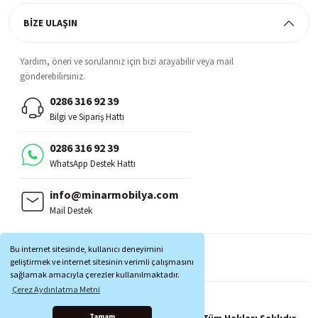
BİZE ULAŞIN
Yardım, öneri ve sorularınız için bizi arayabilir veya mail
gönderebilirsiniz.
0286 316 92 39
Bilgi ve Sipariş Hattı
0286 316 92 39
WhatsApp Destek Hattı
info@minarmobilya.com
Mail Destek
BİZİ TAKİP EDİN:
Bu internet sitesinde, kullanıcı deneyimini
MOBİL UYGULAMALAR:
geliştirmek ve internet sitesinin verimli çalışmasını
sağlamak amacıyla çerezler kullanılmaktadır.
Çerez Aydınlatma Metni
Copyright © 1997 - 2025 Minar Mobilya® Tüm Hakları Saklıdır.
Tamam