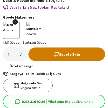
Nakit & Havale İndirimi
3.106,40 TL
Vade farksız 5 ay, toplam 9 ay taksit!
Gövde Malzemesi
Sepete Ekle
Ücretsiz
Kargo
Kargoya Teslim Tarihi: 15 İş Günü
Mağazada Gör
Mağazalarımız
0286 316 92 39
WhatsApp
Bilgi ve Sipariş Hattı