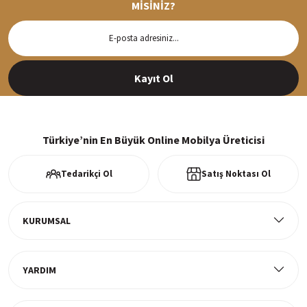
MİSİNİZ?
Hızlı Teslimat
Siparişleriniz en kısa sürede hazırlanarak kargoya verilir
Kayıt Ol
%100 Güvenli Alışveriş
256Bit SSl sertifikası ve 3D ödeme ile bilgileriniz güvende
Türkiye’nin En Büyük Online Mobilya Üreticisi
Tedarikçi Ol
Satış Noktası Ol
Ücretsiz Kargo
Tüm ürünlerde ücretsiz teslimat
KURUMSAL
YARDIM
Müşteri Memnuniyeti
%100 müşteri memnuniyeti odaklı ve güvenilir hizmet anlayışı