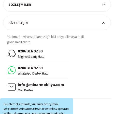
SÖZLEŞMELER
BİZE ULAŞIN
Yardım, öneri ve sorularınız için bizi arayabilir veya mail
gönderebilirsiniz.
0286 316 92 39
Bilgi ve Sipariş Hattı
0286 316 92 39
WhatsApp Destek Hattı
info@minarmobilya.com
Mail Destek
BİZİ TAKİP EDİN:
Bu internet sitesinde, kullanıcı deneyimini
MOBİL UYGULAMALAR:
geliştirmek ve internet sitesinin verimli çalışmasını
sağlamak amacıyla çerezler kullanılmaktadır.