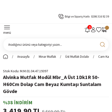
Bilgi ve Sipariş Hattı
0286 316 92 39
menü
Anasayfa
Minar Mutfak
Üst Mutfak Dolabı
Cam Kapak
Stok Kodu
M.M.01.04.47.19397
Alvinka Mutfak Modül Mbr_A Üst 1Dk1R 50-
H60Cm Dolap Cam Beyaz Kumtaşı Suntalam
Gövde
%38 İNDİRİM
3.419,90 TL
5.560,00 TL