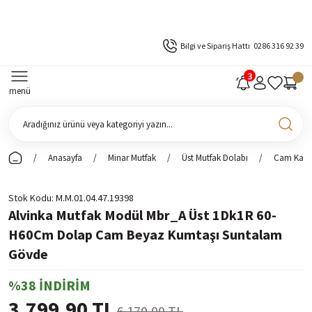
Bilgi ve Sipariş Hattı
0286 316 92 39
menü
Anasayfa
Minar Mutfak
Üst Mutfak Dolabı
Cam Kapak
Stok Kodu
M.M.01.04.47.19398
Alvinka Mutfak Modül Mbr_A Üst 1Dk1R 60-
H60Cm Dolap Cam Beyaz Kumtaşı Suntalam
Gövde
%38 İNDİRİM
3.799,90 TL
6.170,00 TL