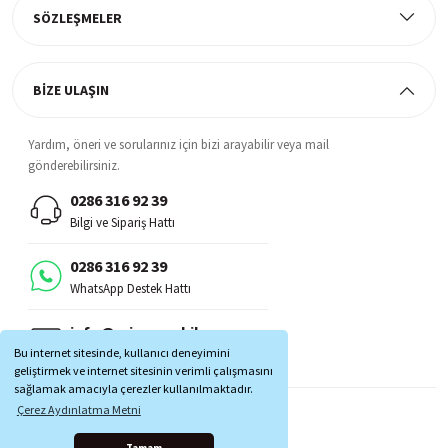
SÖZLEŞMELER
BİZE ULAŞIN
Yardım, öneri ve sorularınız için bizi arayabilir veya mail
gönderebilirsiniz.
0286 316 92 39
Bilgi ve Sipariş Hattı
0286 316 92 39
WhatsApp Destek Hattı
info@minarmobilya.com
Bu internet sitesinde, kullanıcı deneyimini
Mail Destek
geliştirmek ve internet sitesinin verimli çalışmasını
sağlamak amacıyla çerezler kullanılmaktadır.
BİZİ TAKİP EDİN:
Çerez Aydınlatma Metni
MOBİL UYGULAMALAR: