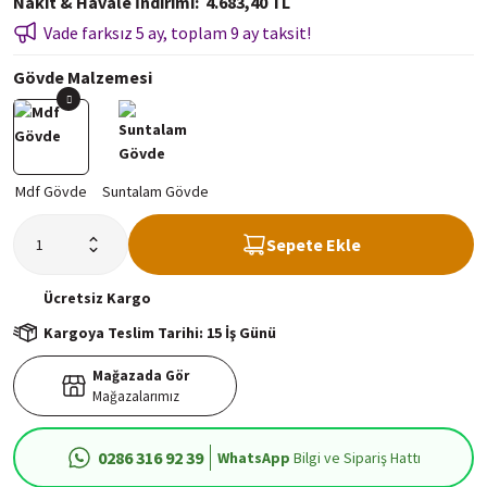
Nakit & Havale İndirimi
4.683,40 TL
Vade farksız 5 ay, toplam 9 ay taksit!
Gövde Malzemesi
Sepete Ekle
Ücretsiz
Kargo
Kargoya Teslim Tarihi: 15 İş Günü
Mağazada Gör
Mağazalarımız
0286 316 92 39
WhatsApp
Bilgi ve Sipariş Hattı