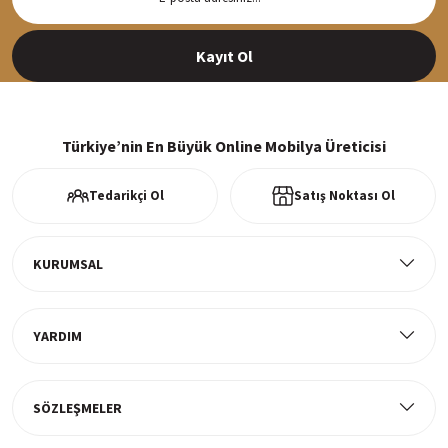
Siparişleriniz en kısa sürede hazırlanarak kargoya verilir
Kayıt Ol
%100 Güvenli Alışveriş
256Bit SSl sertifikası ve 3D ödeme ile bilgileriniz güvende
Türkiye’nin En Büyük Online Mobilya Üreticisi
Tedarikçi Ol
Satış Noktası Ol
Ücretsiz Kargo
Tüm ürünlerde ücretsiz teslimat
KURUMSAL
YARDIM
Müşteri Memnuniyeti
%100 müşteri memnuniyeti odaklı ve güvenilir hizmet anlayışı
SÖZLEŞMELER