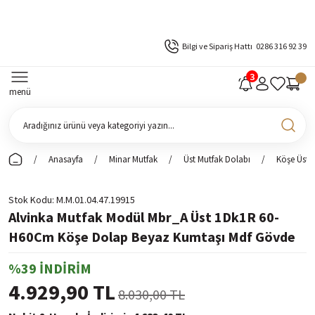
Bilgi ve Sipariş Hattı
0286 316 92 39
menü
Anasayfa
Minar Mutfak
Üst Mutfak Dolabı
Köşe Üst 
Stok Kodu
M.M.01.04.47.19915
Alvinka Mutfak Modül Mbr_A Üst 1Dk1R 60-
H60Cm Köşe Dolap Beyaz Kumtaşı Mdf Gövde
%39 İNDİRİM
4.929,90 TL
8.030,00 TL