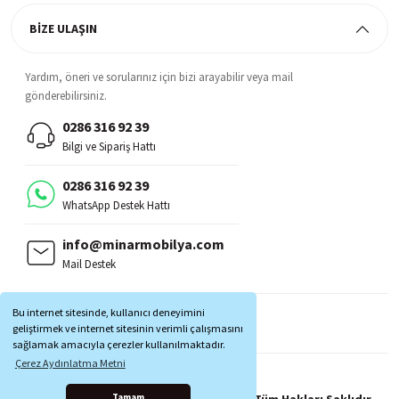
BİZE ULAŞIN
Yardım, öneri ve sorularınız için bizi arayabilir veya mail
gönderebilirsiniz.
0286 316 92 39
Bilgi ve Sipariş Hattı
0286 316 92 39
WhatsApp Destek Hattı
info@minarmobilya.com
Mail Destek
BİZİ TAKİP EDİN:
Bu internet sitesinde, kullanıcı deneyimini
MOBİL UYGULAMALAR:
geliştirmek ve internet sitesinin verimli çalışmasını
sağlamak amacıyla çerezler kullanılmaktadır.
Çerez Aydınlatma Metni
Copyright © 1997 - 2025 Minar Mobilya® Tüm Hakları Saklıdır.
Tamam