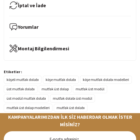
İptal ve İade
Yorumlar
Montaj Bilgilendirmesi
Etiketler :
köşeli mutfak dolabı
köşe mutfak dolabı
köşe mutfak dolabı modelleri
üst mutfak dolabı
mutfak üst dolap
mutfak üst modül
üst modül mutfak dolabı
mutfak dolabı üst modül
mutfak üst dolap modelleri
mutfak üst dolabı
KAMPANYALARIMIZDAN İLK SİZ HABERDAR OLMAK İSTER
MİSİNİZ?
Hızlı Teslimat