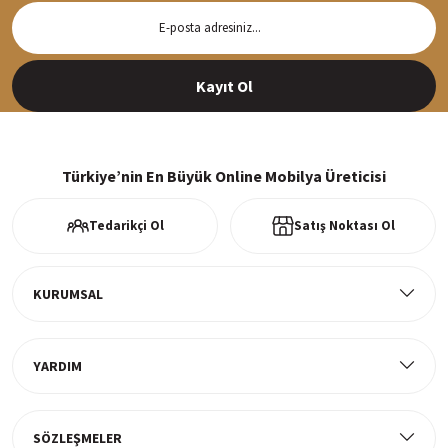
Hızlı Teslimat
Siparişleriniz en kısa sürede hazırlanarak kargoya verilir
Kayıt Ol
%100 Güvenli Alışveriş
256Bit SSl sertifikası ve 3D ödeme ile bilgileriniz güvende
Türkiye’nin En Büyük Online Mobilya Üreticisi
Tedarikçi Ol
Satış Noktası Ol
Ücretsiz Kargo
Tüm ürünlerde ücretsiz teslimat
KURUMSAL
YARDIM
Müşteri Memnuniyeti
%100 müşteri memnuniyeti odaklı ve güvenilir hizmet anlayışı
SÖZLEŞMELER