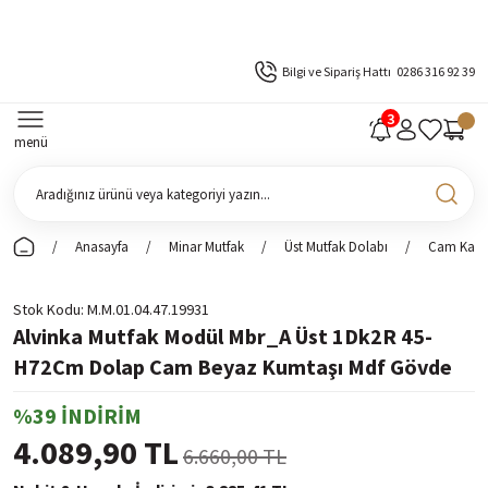
Bilgi ve Sipariş Hattı
0286 316 92 39
menü
Anasayfa
Minar Mutfak
Üst Mutfak Dolabı
Cam Kapak
Stok Kodu
M.M.01.04.47.19931
Alvinka Mutfak Modül Mbr_A Üst 1Dk2R 45-
H72Cm Dolap Cam Beyaz Kumtaşı Mdf Gövde
%39 İNDİRİM
4.089,90 TL
6.660,00 TL