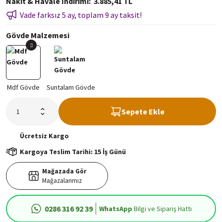
Nakit & Havale İndirimi
3.885,41 TL
Vade farksız 5 ay, toplam 9 ay taksit!
Gövde Malzemesi
Sepete Ekle
Ücretsiz
Kargo
Kargoya Teslim Tarihi: 15 İş Günü
Mağazada Gör
Mağazalarımız
0286 316 92 39
WhatsApp
Bilgi ve Sipariş Hattı