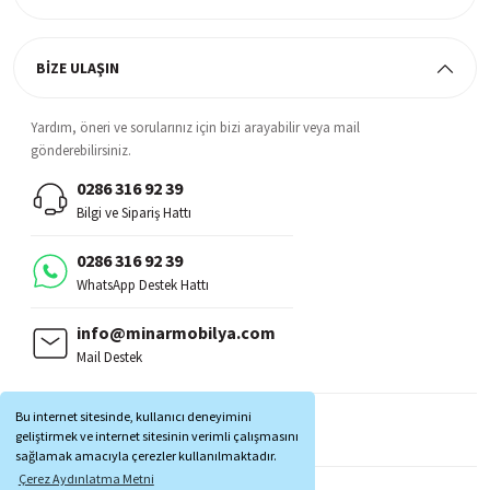
BİZE ULAŞIN
Yardım, öneri ve sorularınız için bizi arayabilir veya mail
gönderebilirsiniz.
0286 316 92 39
Bilgi ve Sipariş Hattı
0286 316 92 39
WhatsApp Destek Hattı
info@minarmobilya.com
Mail Destek
BİZİ TAKİP EDİN:
Bu internet sitesinde, kullanıcı deneyimini
MOBİL UYGULAMALAR:
geliştirmek ve internet sitesinin verimli çalışmasını
sağlamak amacıyla çerezler kullanılmaktadır.
Çerez Aydınlatma Metni