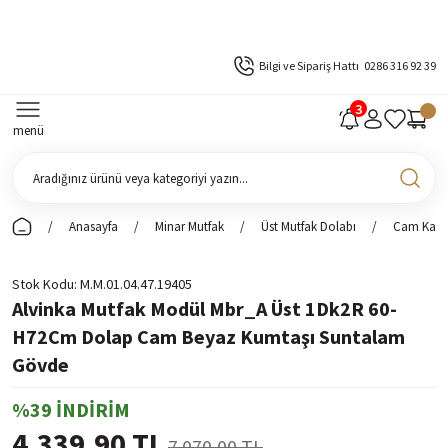
Bilgi ve Sipariş Hattı
0286 316 92 39
menü
Anasayfa
Minar Mutfak
Üst Mutfak Dolabı
Cam Kapak
Stok Kodu
M.M.01.04.47.19405
Alvinka Mutfak Modül Mbr_A Üst 1Dk2R 60-
H72Cm Dolap Cam Beyaz Kumtaşı Suntalam
Gövde
%39 İNDİRİM
4.339,90 TL
7.070,00 TL