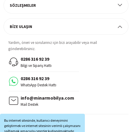
SÖZLEŞMELER
BİZE ULAŞIN
Yardım, öneri ve sorularınız için bizi arayabilir veya mail
gönderebilirsiniz.
0286 316 92 39
Bilgi ve Sipariş Hattı
0286 316 92 39
WhatsApp Destek Hattı
info@minarmobilya.com
Mail Destek
BİZİ TAKİP EDİN:
Bu internet sitesinde, kullanıcı deneyimini
MOBİL UYGULAMALAR:
geliştirmek ve internet sitesinin verimli çalışmasını
sağlamak amacıyla çerezler kullanılmaktadır.