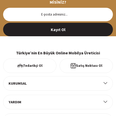
MİSİNİZ?
Hızlı Teslimat
Siparişleriniz en kısa sürede hazırlanarak kargoya verilir
Kayıt Ol
%100 Güvenli Alışveriş
256Bit SSl sertifikası ve 3D ödeme ile bilgileriniz güvende
Türkiye’nin En Büyük Online Mobilya Üreticisi
Tedarikçi Ol
Satış Noktası Ol
Ücretsiz Kargo
Tüm ürünlerde ücretsiz teslimat
KURUMSAL
YARDIM
Müşteri Memnuniyeti
%100 müşteri memnuniyeti odaklı ve güvenilir hizmet anlayışı