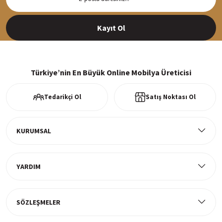
Siparişleriniz en kısa sürede hazırlanarak kargoya verilir
Kayıt Ol
%100 Güvenli Alışveriş
256Bit SSl sertifikası ve 3D ödeme ile bilgileriniz güvende
Türkiye’nin En Büyük Online Mobilya Üreticisi
Tedarikçi Ol
Satış Noktası Ol
Ücretsiz Kargo
Tüm ürünlerde ücretsiz teslimat
KURUMSAL
YARDIM
Müşteri Memnuniyeti
%100 müşteri memnuniyeti odaklı ve güvenilir hizmet anlayışı
SÖZLEŞMELER