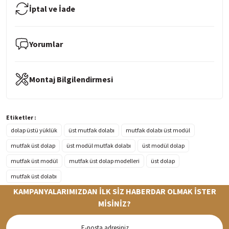
İptal ve İade
Yorumlar
Montaj Bilgilendirmesi
Etiketler :
dolap üstü yüklük
üst mutfak dolabı
mutfak dolabı üst modül
mutfak üst dolap
üst modül mutfak dolabı
üst modül dolap
mutfak üst modül
mutfak üst dolap modelleri
üst dolap
mutfak üst dolabı
KAMPANYALARIMIZDAN İLK SİZ HABERDAR OLMAK İSTER
MİSİNİZ?
Hızlı Teslimat