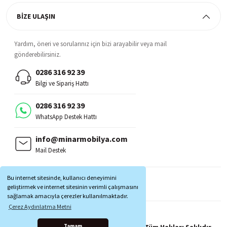
BİZE ULAŞIN
Yardım, öneri ve sorularınız için bizi arayabilir veya mail
gönderebilirsiniz.
0286 316 92 39
Bilgi ve Sipariş Hattı
0286 316 92 39
WhatsApp Destek Hattı
info@minarmobilya.com
Mail Destek
BİZİ TAKİP EDİN:
Bu internet sitesinde, kullanıcı deneyimini
MOBİL UYGULAMALAR:
geliştirmek ve internet sitesinin verimli çalışmasını
sağlamak amacıyla çerezler kullanılmaktadır.
Çerez Aydınlatma Metni
Copyright © 1997 - 2025 Minar Mobilya® Tüm Hakları Saklıdır.
Tamam