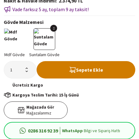
Nakit & Havale İndirimi
2.374,90 TL
Vade farksız 5 ay, toplam 9 ay taksit!
Gövde Malzemesi
Sepete Ekle
Ücretsiz
Kargo
Kargoya Teslim Tarihi: 15 İş Günü
Mağazada Gör
Mağazalarımız
0286 316 92 39
WhatsApp
Bilgi ve Sipariş Hattı