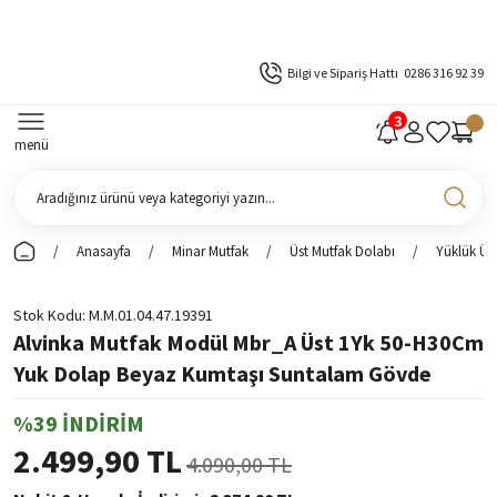
Bilgi ve Sipariş Hattı
0286 316 92 39
menü
Anasayfa
Minar Mutfak
Üst Mutfak Dolabı
Yüklük Üs
Stok Kodu
M.M.01.04.47.19391
Alvinka Mutfak Modül Mbr_A Üst 1Yk 50-H30Cm
Yuk Dolap Beyaz Kumtaşı Suntalam Gövde
%39 İNDİRİM
2.499,90 TL
4.090,00 TL