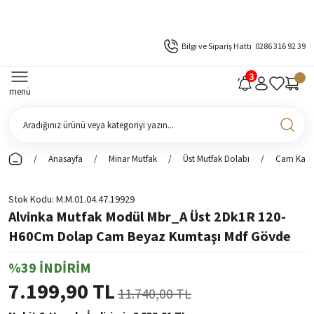
Bilgi ve Sipariş Hattı
0286 316 92 39
menü
Anasayfa
Minar Mutfak
Üst Mutfak Dolabı
Cam Kapak
Stok Kodu
M.M.01.04.47.19929
Alvinka Mutfak Modül Mbr_A Üst 2Dk1R 120-
H60Cm Dolap Cam Beyaz Kumtaşı Mdf Gövde
%39 İNDİRİM
7.199,90 TL
11.740,00 TL