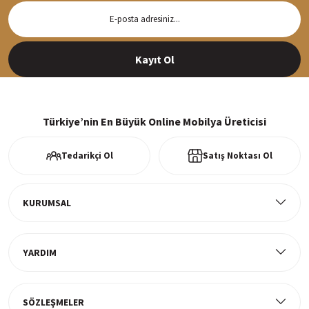
Hızlı Teslimat
Siparişleriniz en kısa sürede hazırlanarak kargoya verilir
Kayıt Ol
%100 Güvenli Alışveriş
256Bit SSl sertifikası ve 3D ödeme ile bilgileriniz güvende
Türkiye’nin En Büyük Online Mobilya Üreticisi
Tedarikçi Ol
Satış Noktası Ol
Ücretsiz Kargo
Tüm ürünlerde ücretsiz teslimat
KURUMSAL
YARDIM
Müşteri Memnuniyeti
%100 müşteri memnuniyeti odaklı ve güvenilir hizmet anlayışı
SÖZLEŞMELER