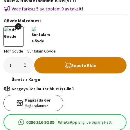
Nakit & Havale İndirimi
6.839,91 TL
Vade farksız 5 ay, toplam 9 ay taksit!
Gövde Malzemesi
Sepete Ekle
Ücretsiz
Kargo
Kargoya Teslim Tarihi: 15 İş Günü
Mağazada Gör
Mağazalarımız
0286 316 92 39
WhatsApp
Bilgi ve Sipariş Hattı