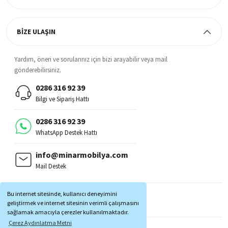
BİZE ULAŞIN
Yardım, öneri ve sorularınız için bizi arayabilir veya mail
gönderebilirsiniz.
0286 316 92 39
Bilgi ve Sipariş Hattı
0286 316 92 39
WhatsApp Destek Hattı
info@minarmobilya.com
Mail Destek
BİZİ TAKİP EDİN:
Bu internet sitesinde, kullanıcı deneyimini
MOBİL UYGULAMALAR:
geliştirmek ve internet sitesinin verimli çalışmasını
sağlamak amacıyla çerezler kullanılmaktadır.
Çerez Aydınlatma Metni