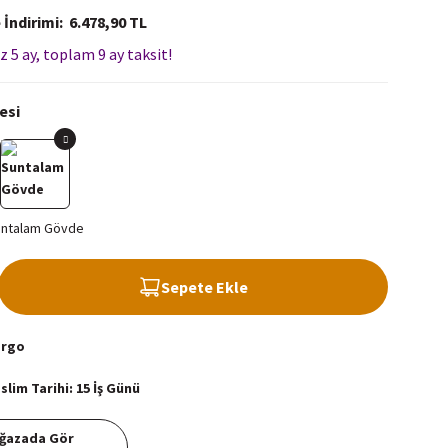
 İndirimi
6.478,90 TL
z 5 ay, toplam 9 ay taksit!
esi
Sepete Ekle
argo
lim Tarihi: 15 İş Günü
ğazada Gör