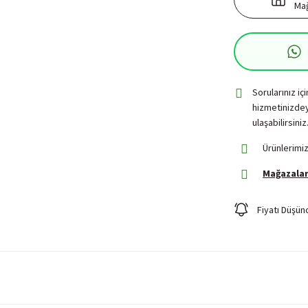
Mağ
Sorularınız iç
hizmetinizdey
ulaşabilirsiniz
Ürünlerimiz
Mağazalar
Fiyatı Düşün