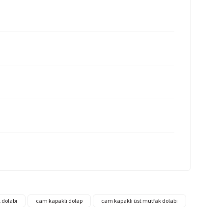
 dolabı
cam kapaklı dolap
cam kapaklı üst mutfak dolabı