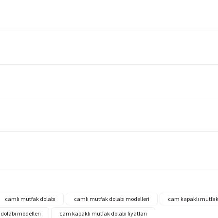
camlı mutfak dolabı
camlı mutfak dolabı modelleri
cam kapaklı mutfak
dolabı modelleri
cam kapaklı mutfak dolabı fiyatları