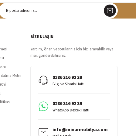
argo
siz teslimat
BİZE ULAŞIN
şmesi
Yardım, öneri ve sorularınız için bizi arayabilir veya
mail gönderebilirsiniz.
ası
etni
ınlatma Metni
0286 316 92 39
Bilgi ve Sipariş Hattı
etni
u
itikası
0286 316 92 39
WhatsApp Destek Hattı
info@minarmobilya.com