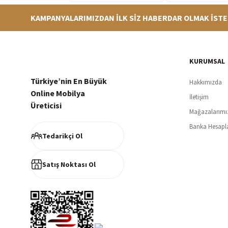
KAMPANYALARIMIZDAN İLK SİZ HABERDAR OLMAK İSTE
Hızlı Teslimat
Siparişleriniz en kısa sürede hazırlanarak kargoya verilir
256Bi
KURUMSAL
Türkiye’nin En Büyük
Hakkımızda
Online Mobilya
İletişim
Üreticisi
Mağazalarımı
Müşteri Memnuniyeti
Banka Hesapl
%100 müşteri memnuniyeti odaklı ve güvenilir hizmet anlayışı
Tedarikçi Ol
Satış Noktası Ol