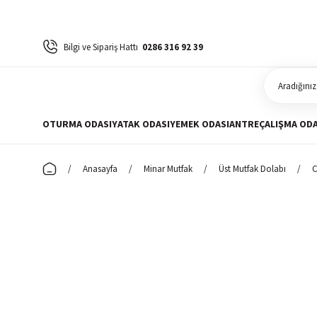
Bilgi ve Sipariş Hattı
0286 316 92 39
OTURMA ODASI
YATAK ODASI
YEMEK ODASI
ANTRE
ÇALIŞMA ODA
Anasayfa
Minar Mutfak
Üst Mutfak Dolabı
C