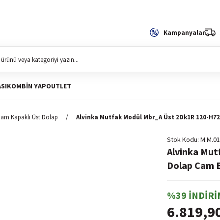
Kampanyalar
SI
KOMBIN YAP
OUTLET
am Kapaklı Üst Dolap
Alvinka Mutfak Modül Mbr_A Üst 2Dk1R 120-H
Stok Kodu
M.M.01
Alvinka Mu
Dolap Cam 
%39 İNDİRİ
6.819,9