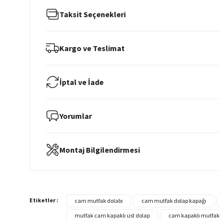
Taksit Seçenekleri
Kargo ve Teslimat
İptal ve İade
Yorumlar
Montaj Bilgilendirmesi
Etiketler :
cam mutfak dolabı
cam mutfak dolap kapağı
mutfak cam kapaklı üst dolap
cam kapaklı mutfak 