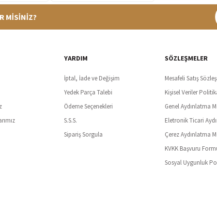
R MİSİNİZ?
%100 Güvenli Alışveriş
Ücretsiz K
t SSl sertifikası ve 3D ödeme ile bilgileriniz güvende
Tüm ürünlerde ücret
YARDIM
SÖZLEŞMELER
İptal, İade ve Değişim
Mesafeli Satış Sözle
Yedek Parça Talebi
Kişisel Veriler Politik
z
Ödeme Seçenekleri
Genel Aydınlatma M
arımız
S.S.S.
Eletronik Ticari Ayd
Sipariş Sorgula
Çerez Aydınlatma M
KVKK Başvuru Form
Sosyal Uygunluk Pol