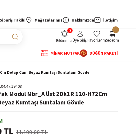
Sipariş Takibi
Mağazalarımız
Hakkımızda
İletişim
Üye Girişi
Favorilerim
Sepetim
Bildirimler
MİNAR MUTFAK
DÜĞÜN PAKETİ
72Cm Dolap Cam Beyaz Kumtaşı Suntalam Gövde
.04.47.19408
tfak Modül Mbr_A Üst 2Dk1R 120-H72Cm
Beyaz Kumtaşı Suntalam Gövde
M
0 TL
11.100,00 TL