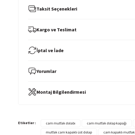
Taksit Seçenekleri
Kargo ve Teslimat
İptal ve İade
Yorumlar
Montaj Bilgilendirmesi
Etiketler :
cam mutfak dolabı
cam mutfak dolap kapağı
mutfak cam kapaklı üst dolap
cam kapaklı mutfak 