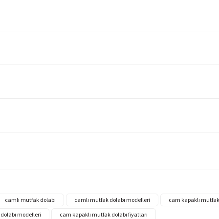
camlı mutfak dolabı
camlı mutfak dolabı modelleri
cam kapaklı mutfak
dolabı modelleri
cam kapaklı mutfak dolabı fiyatları