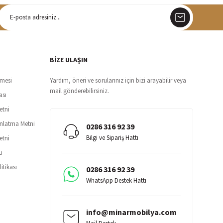
argo
siz teslimat
BİZE ULAŞIN
şmesi
Yardım, öneri ve sorularınız için bizi arayabilir veya
mail gönderebilirsiniz.
ası
etni
ınlatma Metni
0286 316 92 39
Bilgi ve Sipariş Hattı
etni
u
itikası
0286 316 92 39
WhatsApp Destek Hattı
info@minarmobilya.com