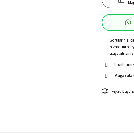
Mağ
Sorularınız iç
hizmetinizdey
ulaşabilirsiniz
Ürünlerimiz
Mağazalar
Fiyatı Düşün