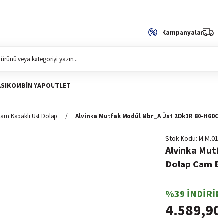
Kampanyalar
SI
KOMBIN YAP
OUTLET
am Kapaklı Üst Dolap
Alvinka Mutfak Modül Mbr_A Üst 2Dk1R 80-H6
Stok Kodu
M.M.01
Alvinka Mu
Dolap Cam 
%39 İNDİRİ
4.589,9