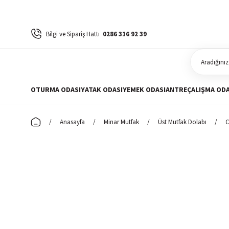
Bilgi ve Sipariş Hattı
0286 316 92 39
OTURMA ODASI
YATAK ODASI
YEMEK ODASI
ANTRE
ÇALIŞMA ODA
Anasayfa
Minar Mutfak
Üst Mutfak Dolabı
C