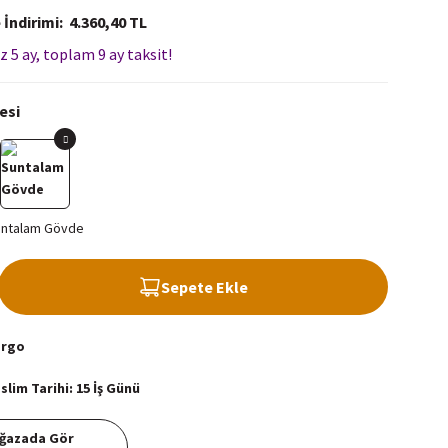
 İndirimi
4.360,40 TL
z 5 ay, toplam 9 ay taksit!
esi
Sepete Ekle
argo
lim Tarihi: 15 İş Günü
ğazada Gör