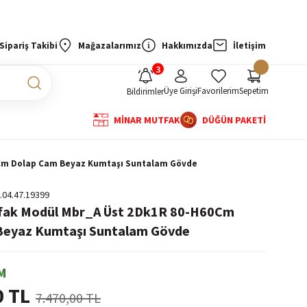
Sipariş Takibi
Mağazalarımız
Hakkımızda
İletişim
Üye Girişi
Favorilerim
Sepetim
Bildirimler
MİNAR MUTFAK
DÜĞÜN PAKETİ
0Cm Dolap Cam Beyaz Kumtaşı Suntalam Gövde
.04.47.19399
tfak Modül Mbr_A Üst 2Dk1R 80-H60Cm
Beyaz Kumtaşı Suntalam Gövde
M
0 TL
7.470,00 TL