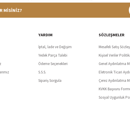
R MİSİNİZ?
%100 Güvenli Alışveriş
Ücretsiz K
t SSl sertifikası ve 3D ödeme ile bilgileriniz güvende
Tüm ürünlerde ücret
YARDIM
SÖZLEŞMELER
İptal, İade ve Değişim
Mesafeli Satış Sözle
Yedek Parça Talebi
Kişisel Veriler Politik
z
Ödeme Seçenekleri
Genel Aydınlatma M
arımız
S.S.S.
Eletronik Ticari Ayd
Sipariş Sorgula
Çerez Aydınlatma M
KVKK Başvuru Form
Sosyal Uygunluk Pol