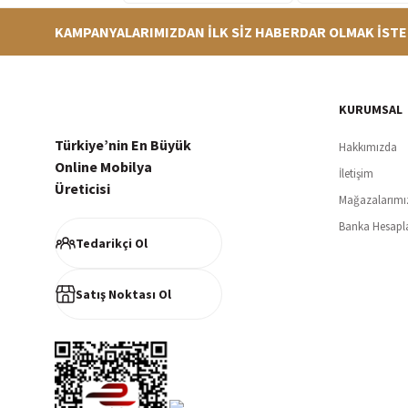
KAMPANYALARIMIZDAN İLK SİZ HABERDAR OLMAK İSTE
Hızlı Teslimat
Siparişleriniz en kısa sürede hazırlanarak kargoya verilir
256Bi
KURUMSAL
Türkiye’nin En Büyük
Hakkımızda
Online Mobilya
İletişim
Üreticisi
Mağazalarımı
Müşteri Memnuniyeti
Banka Hesapl
%100 müşteri memnuniyeti odaklı ve güvenilir hizmet anlayışı
Tedarikçi Ol
Satış Noktası Ol