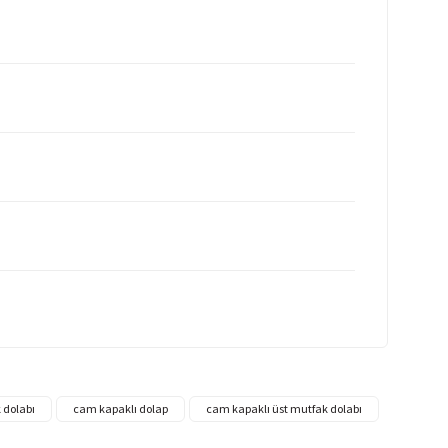
 dolabı
cam kapaklı dolap
cam kapaklı üst mutfak dolabı