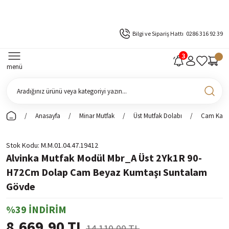
Bilgi ve Sipariş Hattı
0286 316 92 39
menü
Anasayfa
Minar Mutfak
Üst Mutfak Dolabı
Cam Kapak
Stok Kodu
M.M.01.04.47.19412
Alvinka Mutfak Modül Mbr_A Üst 2Yk1R 90-
H72Cm Dolap Cam Beyaz Kumtaşı Suntalam
Gövde
%39 İNDİRİM
8.669,90 TL
14.110,00 TL