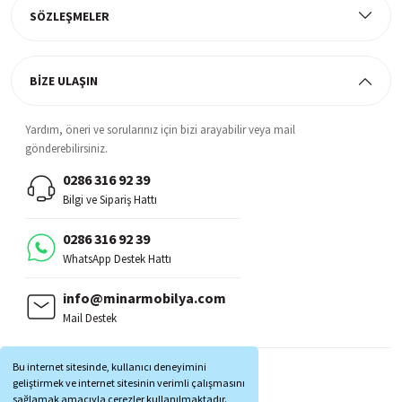
SÖZLEŞMELER
BİZE ULAŞIN
Yardım, öneri ve sorularınız için bizi arayabilir veya mail
gönderebilirsiniz.
0286 316 92 39
Bilgi ve Sipariş Hattı
0286 316 92 39
WhatsApp Destek Hattı
info@minarmobilya.com
Mail Destek
BİZİ TAKİP EDİN:
Bu internet sitesinde, kullanıcı deneyimini
MOBİL UYGULAMALAR:
geliştirmek ve internet sitesinin verimli çalışmasını
sağlamak amacıyla çerezler kullanılmaktadır.