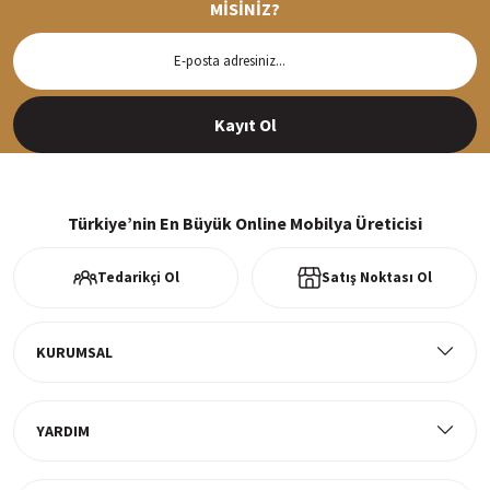
MİSİNİZ?
Hızlı Teslimat
Siparişleriniz en kısa sürede hazırlanarak kargoya verilir
Kayıt Ol
%100 Güvenli Alışveriş
256Bit SSl sertifikası ve 3D ödeme ile bilgileriniz güvende
Türkiye’nin En Büyük Online Mobilya Üreticisi
Tedarikçi Ol
Satış Noktası Ol
Ücretsiz Kargo
Tüm ürünlerde ücretsiz teslimat
KURUMSAL
YARDIM
Müşteri Memnuniyeti
%100 müşteri memnuniyeti odaklı ve güvenilir hizmet anlayışı