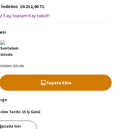
 İndirimi
10.212,40 TL
z 5 ay, toplam 9 ay taksit!
esi
Sepete Ekle
argo
lim Tarihi: 15 İş Günü
ğazada Gör