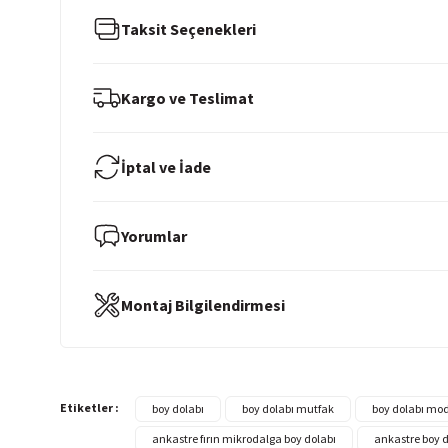
Taksit Seçenekleri
Kargo ve Teslimat
İptal ve İade
Yorumlar
Montaj Bilgilendirmesi
Etiketler :
boy dolabı
boy dolabı mutfak
boy dolabı mod
ankastre fırın mikrodalga boy dolabı
ankastre boy 