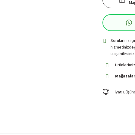
Mağ
Sorularınız iç
hizmetinizdey
ulaşabilirsiniz
Ürünlerimiz
Mağazalar
Fiyatı Düşün