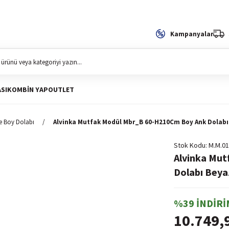
Kampanyalar
SI
KOMBIN YAP
OUTLET
e Boy Dolabı
Alvinka Mutfak Modül Mbr_B 60-H210Cm Boy Ank Dolabı
Stok Kodu
M.M.01
Alvinka Mu
Dolabı Beya
%39 İNDİRİ
10.749,