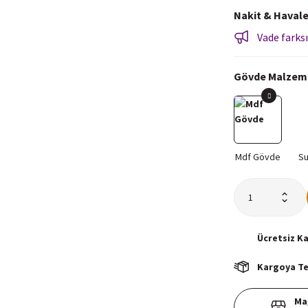
Nakit & Havale
Vade farksı
Gövde Malzem
Ücretsiz
K
Kargoya Tes
Ma