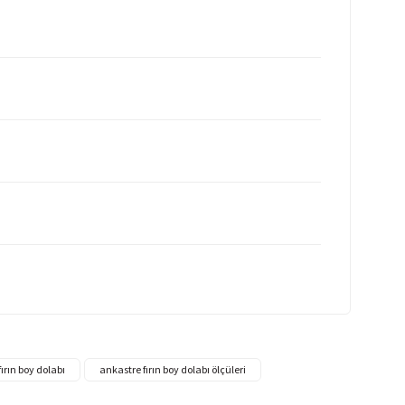
ırın boy dolabı
ankastre fırın boy dolabı ölçüleri