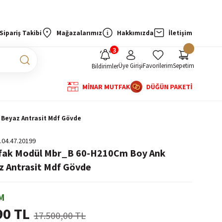
Sipariş Takibi
Mağazalarımız
Hakkımızda
İletişim
Üye Girişi
Favorilerim
Sepetim
Bildirimler
MİNAR MUTFAK
DÜĞÜN PAKETİ
 Beyaz Antrasit Mdf Gövde
.04.47.20199
tfak Modül Mbr_B 60-H210Cm Boy Ank
z Antrasit Mdf Gövde
M
90 TL
17.500,00 TL