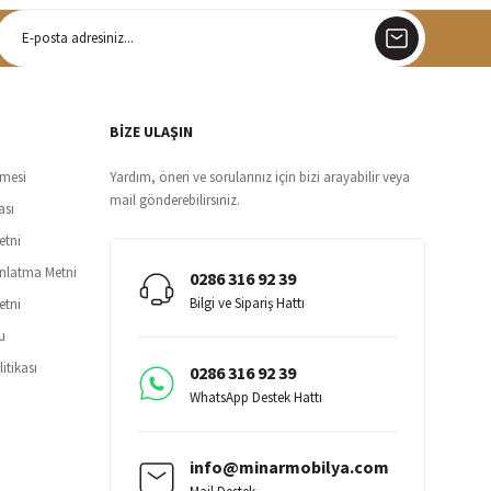
argo
siz teslimat
BİZE ULAŞIN
şmesi
Yardım, öneri ve sorularınız için bizi arayabilir veya
mail gönderebilirsiniz.
ası
etni
ınlatma Metni
0286 316 92 39
Bilgi ve Sipariş Hattı
etni
u
itikası
0286 316 92 39
WhatsApp Destek Hattı
info@minarmobilya.com