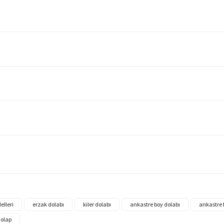
elleri
erzak dolabı
kiler dolabı
ankastre boy dolabı
ankastre f
dolap