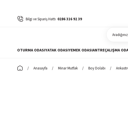
Bilgi ve Sipariş Hattı
0286 316 92 39
OTURMA ODASI
YATAK ODASI
YEMEK ODASI
ANTRE
ÇALIŞMA ODA
Anasayfa
Minar Mutfak
Boy Dolabı
Ankastr