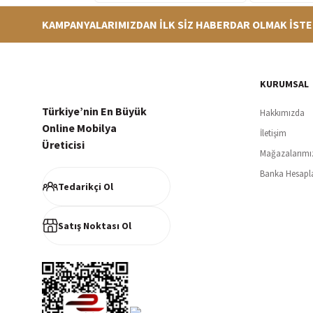
KAMPANYALARIMIZDAN İLK SİZ HABERDAR OLMAK İSTE
Hızlı Teslimat
Siparişleriniz en kısa sürede hazırlanarak kargoya verilir
256Bi
KURUMSAL
Türkiye’nin En Büyük
Hakkımızda
Online Mobilya
İletişim
Üreticisi
Mağazalarımı
Müşteri Memnuniyeti
Banka Hesapl
%100 müşteri memnuniyeti odaklı ve güvenilir hizmet anlayışı
Tedarikçi Ol
Satış Noktası Ol