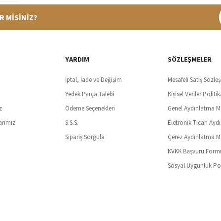
R MİSİNİZ?
%100 Güvenli Alışveriş
Ücretsiz K
t SSl sertifikası ve 3D ödeme ile bilgileriniz güvende
Tüm ürünlerde ücret
YARDIM
SÖZLEŞMELER
İptal, İade ve Değişim
Mesafeli Satış Sözle
Yedek Parça Talebi
Kişisel Veriler Politik
z
Ödeme Seçenekleri
Genel Aydınlatma M
arımız
S.S.S.
Eletronik Ticari Ayd
Sipariş Sorgula
Çerez Aydınlatma M
KVKK Başvuru Form
Sosyal Uygunluk Pol