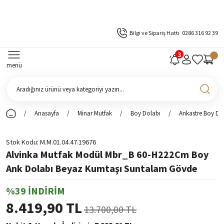
Bilgi ve Sipariş Hattı
0286 316 92 39
menü
Anasayfa
Minar Mutfak
Boy Dolabı
Ankastre Boy Do
Stok Kodu
M.M.01.04.47.19676
Alvinka Mutfak Modül Mbr_B 60-H222Cm Boy
Ank Dolabı Beyaz Kumtaşı Suntalam Gövde
%39 İNDİRİM
8.419,90 TL
13.700,00 TL