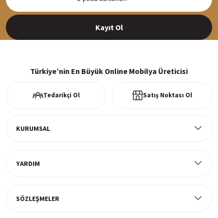
Siparişleriniz en kısa sürede hazırlanarak kargoya verilir
Kayıt Ol
%100 Güvenli Alışveriş
256Bit SSl sertifikası ve 3D ödeme ile bilgileriniz güvende
Türkiye’nin En Büyük Online Mobilya Üreticisi
Tedarikçi Ol
Satış Noktası Ol
Ücretsiz Kargo
Tüm ürünlerde ücretsiz teslimat
KURUMSAL
YARDIM
Müşteri Memnuniyeti
%100 müşteri memnuniyeti odaklı ve güvenilir hizmet anlayışı
SÖZLEŞMELER