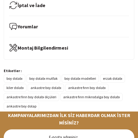
İptal ve İade
Yorumlar
Montaj Bilgilendirmesi
Etiketler :
boy dolabı
boy dolabı mutfak
boy dolabı modelleri
erzak dolabı
kiler dolabı
ankastre boy dolabı
ankastre fırın boy dolabı
ankastre fırın boy dolabı ölçüleri
ankastre fırın mikrodalga boy dolabı
ankastre boy dolap
KAMPANYALARIMIZDAN İLK SİZ HABERDAR OLMAK İSTER
MİSİNİZ?
Hızlı Teslimat