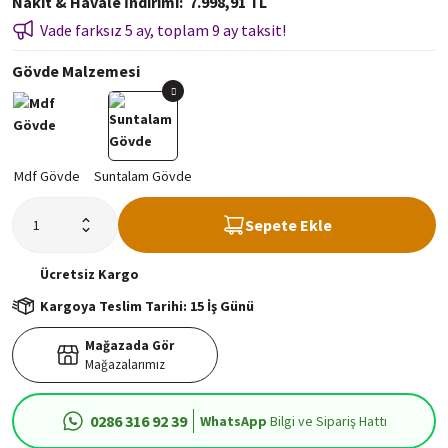
Nakit & Havale İndirimi
7.998,91 TL
Vade farksız 5 ay, toplam 9 ay taksit!
Gövde Malzemesi
Sepete Ekle
Ücretsiz
Kargo
Kargoya Teslim Tarihi: 15 İş Günü
Mağazada Gör
Mağazalarımız
0286 316 92 39
WhatsApp
Bilgi ve Sipariş Hattı