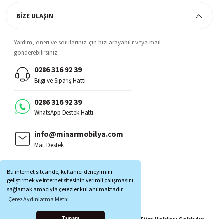
BİZE ULAŞIN
Yardım, öneri ve sorularınız için bizi arayabilir veya mail
gönderebilirsiniz.
0286 316 92 39
Bilgi ve Sipariş Hattı
0286 316 92 39
WhatsApp Destek Hattı
info@minarmobilya.com
Mail Destek
BİZİ TAKİP EDİN:
Bu internet sitesinde, kullanıcı deneyimini
MOBİL UYGULAMALAR:
geliştirmek ve internet sitesinin verimli çalışmasını
sağlamak amacıyla çerezler kullanılmaktadır.
Çerez Aydınlatma Metni
Copyright © 1997 - 2025 Minar Mobilya® Tüm Hakları Saklıdır.
Tamam