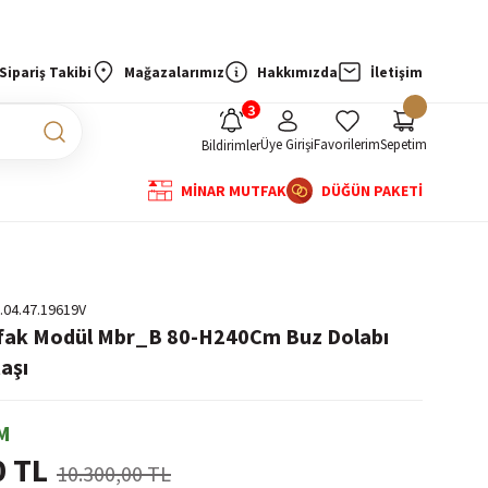
Sipariş Takibi
Mağazalarımız
Hakkımızda
İletişim
Üye Girişi
Favorilerim
Sepetim
Bildirimler
MİNAR MUTFAK
DÜĞÜN PAKETİ
.04.47.19619V
tfak Modül Mbr_B 80-H240Cm Buz Dolabı
aşı
M
0 TL
10.300,00 TL