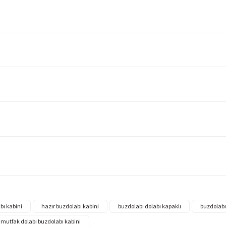
bı kabini
hazır buzdolabı kabini
buzdolabı dolabı kapaklı
buzdolabı
mutfak dolabı buzdolabı kabini