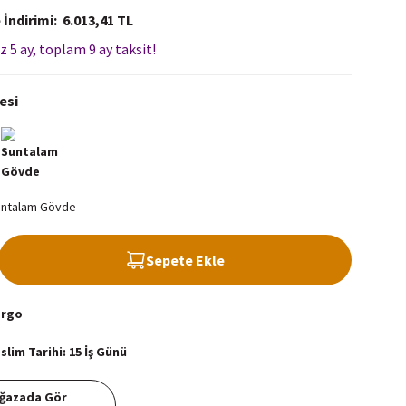
 İndirimi
6.013,41 TL
z 5 ay, toplam 9 ay taksit!
esi
Sepete Ekle
argo
lim Tarihi: 15 İş Günü
ğazada Gör