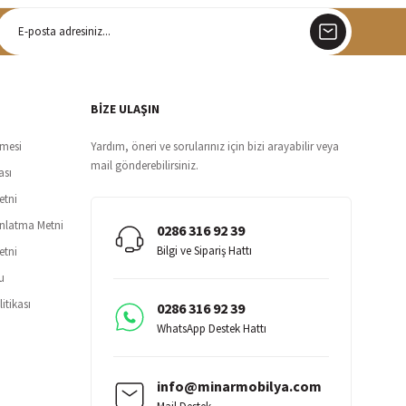
argo
siz teslimat
BİZE ULAŞIN
şmesi
Yardım, öneri ve sorularınız için bizi arayabilir veya
mail gönderebilirsiniz.
ası
etni
ınlatma Metni
0286 316 92 39
Bilgi ve Sipariş Hattı
etni
u
itikası
0286 316 92 39
WhatsApp Destek Hattı
info@minarmobilya.com