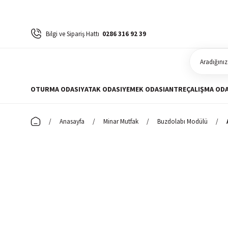
Bilgi ve Sipariş Hattı
0286 316 92 39
OTURMA ODASI
YATAK ODASI
YEMEK ODASI
ANTRE
ÇALIŞMA ODA
Anasayfa
Minar Mutfak
Buzdolabı Modülü