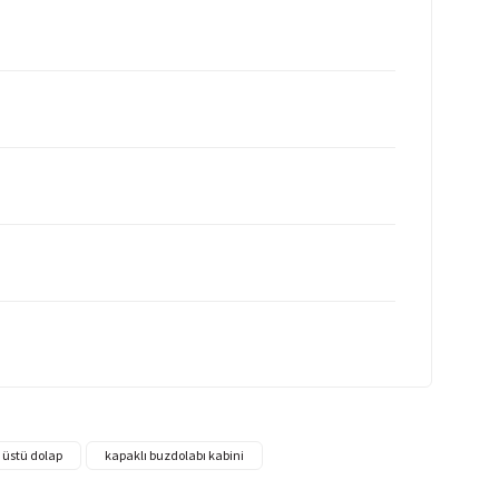
 üstü dolap
kapaklı buzdolabı kabini