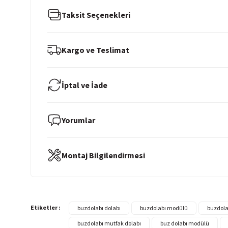
Taksit Seçenekleri
Kargo ve Teslimat
İptal ve İade
Yorumlar
Montaj Bilgilendirmesi
Etiketler :
buzdolabı dolabı
buzdolabı modülü
buzdola
buzdolabı mutfak dolabı
buz dolabı modülü