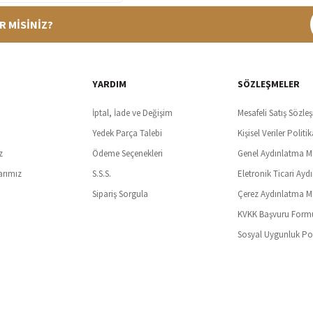
R MİSİNİZ?
%100 Güvenli Alışveriş
Ücretsiz K
t SSl sertifikası ve 3D ödeme ile bilgileriniz güvende
Tüm ürünlerde ücret
YARDIM
SÖZLEŞMELER
İptal, İade ve Değişim
Mesafeli Satış Sözle
Yedek Parça Talebi
Kişisel Veriler Politik
z
Ödeme Seçenekleri
Genel Aydınlatma M
arımız
S.S.S.
Eletronik Ticari Ayd
Sipariş Sorgula
Çerez Aydınlatma M
KVKK Başvuru Form
Sosyal Uygunluk Pol