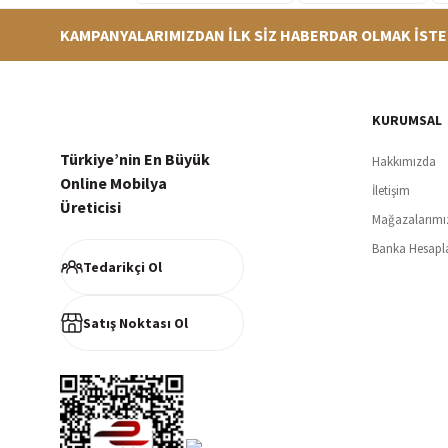
KAMPANYALARIMIZDAN İLK SİZ HABERDAR OLMAK İSTE
Hızlı Teslimat
Siparişleriniz en kısa sürede hazırlanarak kargoya verilir
256Bi
KURUMSAL
Türkiye’nin En Büyük
Hakkımızda
Online Mobilya
İletişim
Üreticisi
Mağazalarımı
Müşteri Memnuniyeti
Banka Hesapl
%100 müşteri memnuniyeti odaklı ve güvenilir hizmet anlayışı
Tedarikçi Ol
Satış Noktası Ol