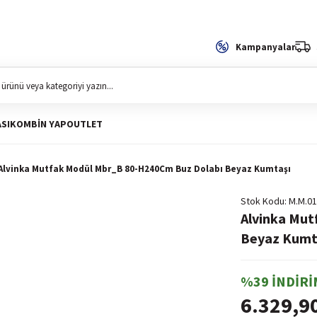
Kampanyalar
SI
KOMBIN YAP
OUTLET
Alvinka Mutfak Modül Mbr_B 80-H240Cm Buz Dolabı Beyaz Kumtaşı
Stok Kodu
M.M.01
Alvinka Mu
Beyaz Kumt
%39 İNDİRİ
6.329,9