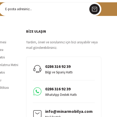
argo
siz teslimat
BİZE ULAŞIN
şmesi
Yardım, öneri ve sorularınız için bizi arayabilir veya
mail gönderebilirsiniz.
ası
etni
ınlatma Metni
0286 316 92 39
Bilgi ve Sipariş Hattı
etni
u
itikası
0286 316 92 39
WhatsApp Destek Hattı
info@minarmobilya.com