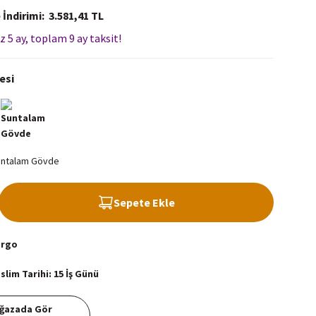
 İndirimi
3.581,41 TL
z 5 ay, toplam 9 ay taksit!
esi
Sepete Ekle
argo
lim Tarihi: 15 İş Günü
ğazada Gör