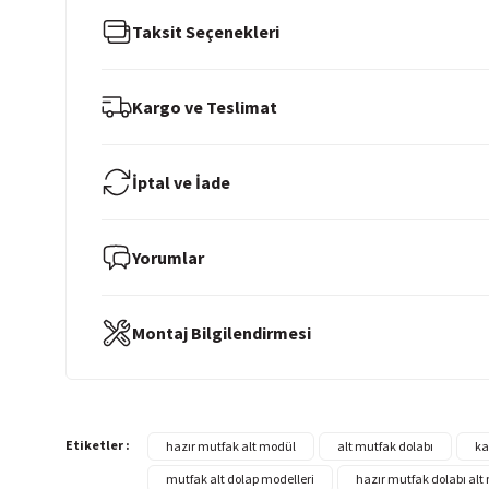
Taksit Seçenekleri
Kargo ve Teslimat
İptal ve İade
Yorumlar
Montaj Bilgilendirmesi
Etiketler :
hazır mutfak alt modül
alt mutfak dolabı
ka
mutfak alt dolap modelleri
hazır mutfak dolabı alt