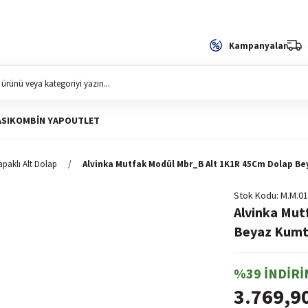
Kampanyalar
SI
KOMBIN YAP
OUTLET
apaklı Alt Dolap
Alvinka Mutfak Modül Mbr_B Alt 1K1R 45Cm Dolap B
Stok Kodu
M.M.01
Alvinka Mut
Beyaz Kumt
%39 İNDİRİ
3.769,9