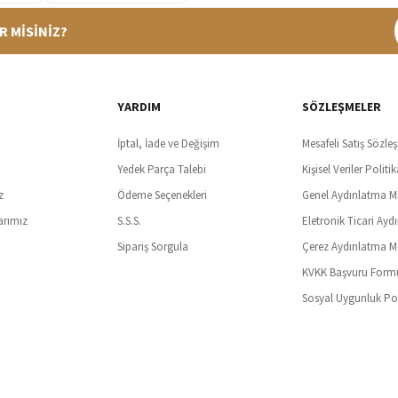
R MİSİNİZ?
%100 Güvenli Alışveriş
Ücretsiz K
t SSl sertifikası ve 3D ödeme ile bilgileriniz güvende
Tüm ürünlerde ücret
YARDIM
SÖZLEŞMELER
İptal, İade ve Değişim
Mesafeli Satış Sözle
Yedek Parça Talebi
Kişisel Veriler Politik
z
Ödeme Seçenekleri
Genel Aydınlatma M
arımız
S.S.S.
Eletronik Ticari Ayd
Sipariş Sorgula
Çerez Aydınlatma M
KVKK Başvuru Form
Sosyal Uygunluk Pol