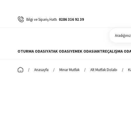
Bilgi ve Sipariş Hattı
0286 316 92 39
OTURMA ODASI
YATAK ODASI
YEMEK ODASI
ANTRE
ÇALIŞMA ODA
Anasayfa
Minar Mutfak
Alt Mutfak Dolabı
K