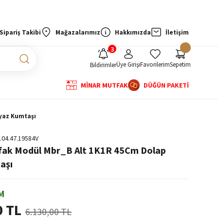
Sipariş Takibi
Mağazalarımız
Hakkımızda
İletişim
Üye Girişi
Favorilerim
Sepetim
Bildirimler
MİNAR MUTFAK
DÜĞÜN PAKETİ
eyaz Kumtaşı
.04.47.19584V
fak Modül Mbr_B Alt 1K1R 45Cm Dolap
aşı
M
0 TL
6.130,00 TL