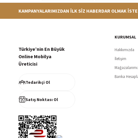
KAMPANYALARIMIZDAN İLK SİZ HABERDAR OLMAK İSTE
Hızlı Teslimat
Siparişleriniz en kısa sürede hazırlanarak kargoya verilir
256Bi
KURUMSAL
Türkiye’nin En Büyük
Hakkımızda
Online Mobilya
İletişim
Üreticisi
Mağazalarımı
Müşteri Memnuniyeti
Banka Hesapl
%100 müşteri memnuniyeti odaklı ve güvenilir hizmet anlayışı
Tedarikçi Ol
Satış Noktası Ol