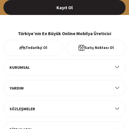
Kayıt Ol
%100 Güvenli Alışveriş
256Bit SSl sertifikası ve 3D ödeme ile bilgileriniz güvende
Türkiye’nin En Büyük Online Mobilya Üreticisi
Tedarikçi Ol
Satış Noktası Ol
Ücretsiz Kargo
Tüm ürünlerde ücretsiz teslimat
KURUMSAL
YARDIM
Müşteri Memnuniyeti
%100 müşteri memnuniyeti odaklı ve güvenilir hizmet anlayışı
SÖZLEŞMELER