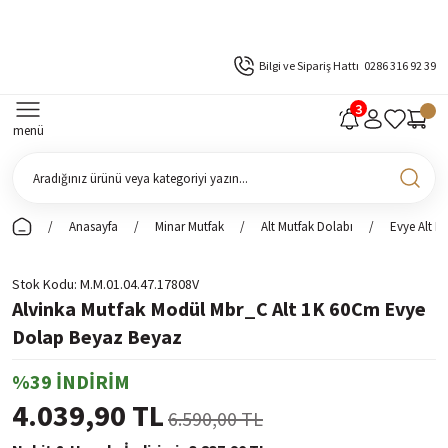
Bilgi ve Sipariş Hattı
0286 316 92 39
menü
Anasayfa
Minar Mutfak
Alt Mutfak Dolabı
Evye Alt D
Stok Kodu
M.M.01.04.47.17808V
Alvinka Mutfak Modül Mbr_C Alt 1K 60Cm Evye
Dolap Beyaz Beyaz
%39 İNDİRİM
4.039,90 TL
6.590,00 TL