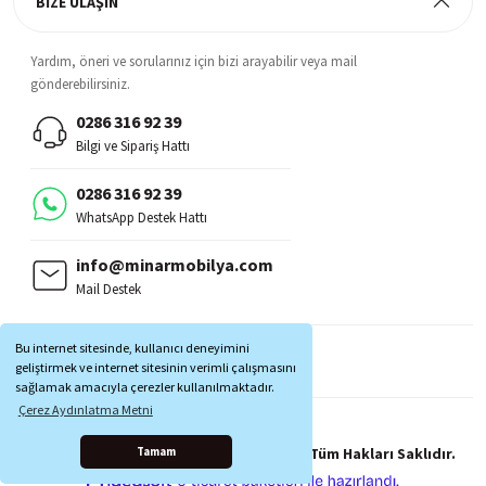
BİZE ULAŞIN
Yardım, öneri ve sorularınız için bizi arayabilir veya mail
gönderebilirsiniz.
0286 316 92 39
Bilgi ve Sipariş Hattı
0286 316 92 39
WhatsApp Destek Hattı
info@minarmobilya.com
Mail Destek
BİZİ TAKİP EDİN:
Bu internet sitesinde, kullanıcı deneyimini
MOBİL UYGULAMALAR:
geliştirmek ve internet sitesinin verimli çalışmasını
sağlamak amacıyla çerezler kullanılmaktadır.
Çerez Aydınlatma Metni
Copyright © 1997 - 2025 Minar Mobilya® Tüm Hakları Saklıdır.
Tamam
ile
ideasoft
e-