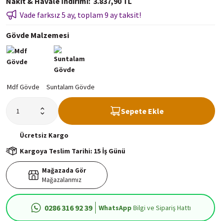
Nakit & Havale İndirimi
3.837,90 TL
Vade farksız 5 ay, toplam 9 ay taksit!
Gövde Malzemesi
Sepete Ekle
Ücretsiz
Kargo
Kargoya Teslim Tarihi: 15 İş Günü
Mağazada Gör
Mağazalarımız
0286 316 92 39
WhatsApp
Bilgi ve Sipariş Hattı