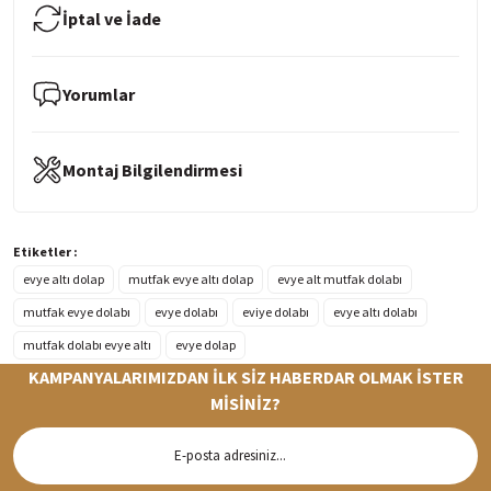
İptal ve İade
Yorumlar
Montaj Bilgilendirmesi
Etiketler :
evye altı dolap
mutfak evye altı dolap
evye alt mutfak dolabı
mutfak evye dolabı
evye dolabı
eviye dolabı
evye altı dolabı
mutfak dolabı evye altı
evye dolap
KAMPANYALARIMIZDAN İLK SİZ HABERDAR OLMAK İSTER
MİSİNİZ?
Hızlı Teslimat
Siparişleriniz en kısa sürede hazırlanarak kargoya verilir