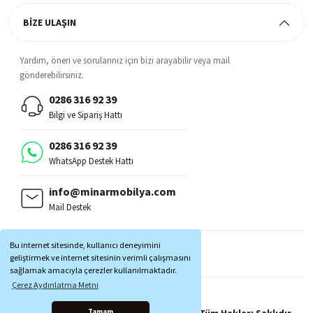
BİZE ULAŞIN
Yardım, öneri ve sorularınız için bizi arayabilir veya mail
gönderebilirsiniz.
0286 316 92 39
Bilgi ve Sipariş Hattı
0286 316 92 39
WhatsApp Destek Hattı
info@minarmobilya.com
Mail Destek
BİZİ TAKİP EDİN:
Bu internet sitesinde, kullanıcı deneyimini
MOBİL UYGULAMALAR:
geliştirmek ve internet sitesinin verimli çalışmasını
sağlamak amacıyla çerezler kullanılmaktadır.
Çerez Aydınlatma Metni
Copyright © 1997 - 2025 Minar Mobilya® Tüm Hakları Saklıdır.
Tamam