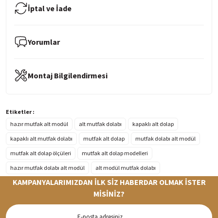
İptal ve İade
Yorumlar
Montaj Bilgilendirmesi
Etiketler :
hazır mutfak alt modül
alt mutfak dolabı
kapaklı alt dolap
kapaklı alt mutfak dolabı
mutfak alt dolap
mutfak dolabı alt modül
mutfak alt dolap ölçüleri
mutfak alt dolap modelleri
hazır mutfak dolabı alt modül
alt modül mutfak dolabı
KAMPANYALARIMIZDAN İLK SİZ HABERDAR OLMAK İSTER
MİSİNİZ?
Hızlı Teslimat