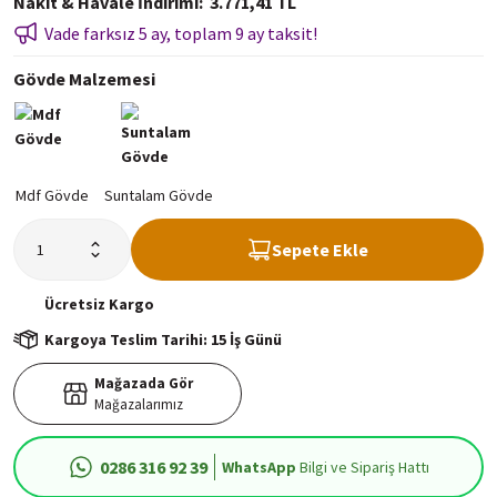
Nakit & Havale İndirimi
3.771,41 TL
Vade farksız 5 ay, toplam 9 ay taksit!
Gövde Malzemesi
Sepete Ekle
Ücretsiz
Kargo
Kargoya Teslim Tarihi: 15 İş Günü
Mağazada Gör
Mağazalarımız
0286 316 92 39
WhatsApp
Bilgi ve Sipariş Hattı