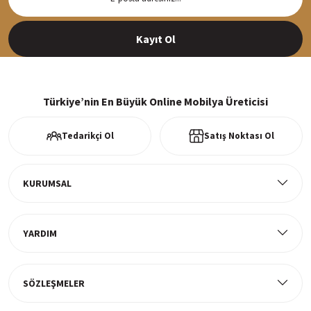
Siparişleriniz en kısa sürede hazırlanarak kargoya verilir
Kayıt Ol
%100 Güvenli Alışveriş
256Bit SSl sertifikası ve 3D ödeme ile bilgileriniz güvende
Türkiye’nin En Büyük Online Mobilya Üreticisi
Tedarikçi Ol
Satış Noktası Ol
Ücretsiz Kargo
Tüm ürünlerde ücretsiz teslimat
KURUMSAL
YARDIM
Müşteri Memnuniyeti
%100 müşteri memnuniyeti odaklı ve güvenilir hizmet anlayışı
SÖZLEŞMELER