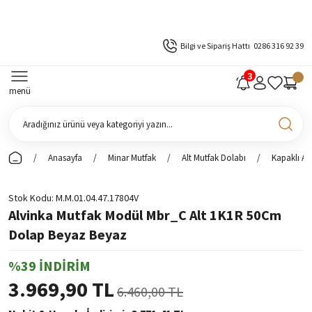
Bilgi ve Sipariş Hattı
0286 316 92 39
menü
Anasayfa
Minar Mutfak
Alt Mutfak Dolabı
Kapaklı Al
Stok Kodu
M.M.01.04.47.17804V
Alvinka Mutfak Modül Mbr_C Alt 1K1R 50Cm
Dolap Beyaz Beyaz
%39 İNDİRİM
3.969,90 TL
6.460,00 TL