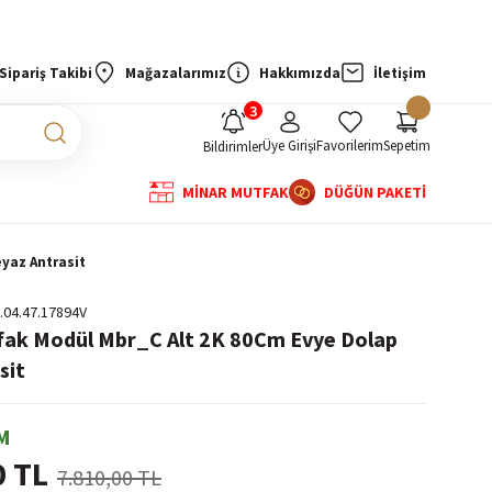
Sipariş Takibi
Mağazalarımız
Hakkımızda
İletişim
Üye Girişi
Favorilerim
Sepetim
Bildirimler
MİNAR MUTFAK
DÜĞÜN PAKETİ
yaz Antrasit
.04.47.17894V
fak Modül Mbr_C Alt 2K 80Cm Evye Dolap
sit
M
0 TL
7.810,00 TL