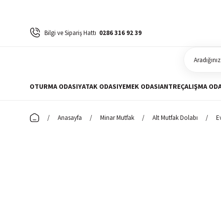
Bilgi ve Sipariş Hattı
0286 316 92 39
OTURMA ODASI
YATAK ODASI
YEMEK ODASI
ANTRE
ÇALIŞMA ODA
Anasayfa
Minar Mutfak
Alt Mutfak Dolabı
E