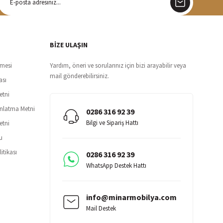
argo
siz teslimat
BİZE ULAŞIN
şmesi
Yardım, öneri ve sorularınız için bizi arayabilir veya
mail gönderebilirsiniz.
ası
etni
ınlatma Metni
0286 316 92 39
Bilgi ve Sipariş Hattı
etni
u
itikası
0286 316 92 39
WhatsApp Destek Hattı
info@minarmobilya.com
Mail Destek