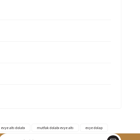
evye altı dolabı
mutfak dolabı evye altı
evye dolap