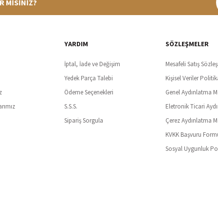
R MİSİNİZ?
%100 Güvenli Alışveriş
Ücretsiz K
t SSl sertifikası ve 3D ödeme ile bilgileriniz güvende
Tüm ürünlerde ücret
YARDIM
SÖZLEŞMELER
İptal, İade ve Değişim
Mesafeli Satış Sözle
Yedek Parça Talebi
Kişisel Veriler Politik
z
Ödeme Seçenekleri
Genel Aydınlatma M
arımız
S.S.S.
Eletronik Ticari Ayd
Sipariş Sorgula
Çerez Aydınlatma M
KVKK Başvuru Form
Sosyal Uygunluk Pol