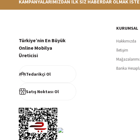
KAMPANYALARIMIZDAN İLK SİZ HABERDAR OLMAK İSTE
Hızlı Teslimat
Siparişleriniz en kısa sürede hazırlanarak kargoya verilir
256Bi
KURUMSAL
Türkiye’nin En Büyük
Hakkımızda
Online Mobilya
İletişim
Üreticisi
Mağazalarımı
Müşteri Memnuniyeti
Banka Hesapl
%100 müşteri memnuniyeti odaklı ve güvenilir hizmet anlayışı
Tedarikçi Ol
Satış Noktası Ol