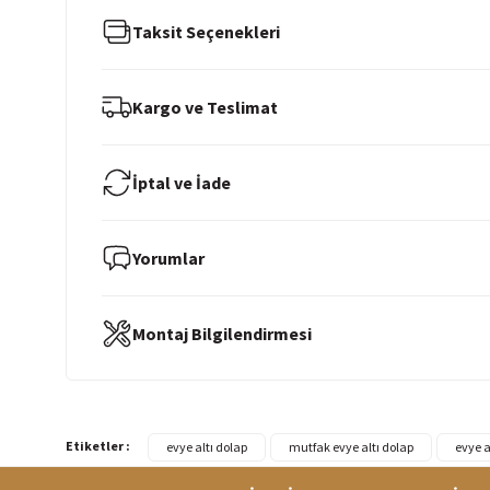
Taksit Seçenekleri
Kargo ve Teslimat
İptal ve İade
Yorumlar
Montaj Bilgilendirmesi
Etiketler :
evye altı dolap
mutfak evye altı dolap
evye a