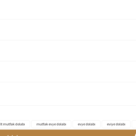
lt mutfak dolabı
mutfak evye dolabı
evye dolabı
eviye dolabı