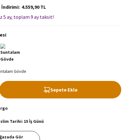
 İndirimi
4.559,90 TL
z 5 ay, toplam 9 ay taksit!
esi
Sepete Ekle
argo
lim Tarihi: 15 İş Günü
ğazada Gör