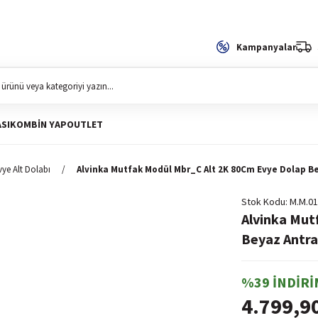
Kampanyalar
SI
KOMBIN YAP
OUTLET
vye Alt Dolabı
Alvinka Mutfak Modül Mbr_C Alt 2K 80Cm Evye Dolap Be
Stok Kodu
M.M.01
Alvinka Mut
Beyaz Antra
%39 İNDİRİ
4.799,9