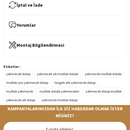
İptal ve İade
Yorumlar
Montaj Bilgilendirmesi
Etiketler :
çekmeceli dolap
çekmeceli alt mutfak dolabı
çekmeceli mutfak dolabı
mutfak için çekmeceli dolap
tezgah altı çekmeceli dolap
mutfak çekmeceli
mutfak dolabı çekmeceleri
çekmeceli dolap mutfak
çekmeceli alt dolap
çekmeceli mutfak dolap
KAMPANYALARIMIZDAN İLK SİZ HABERDAR OLMAK İSTER
MİSİNİZ?
Hızlı Teslimat