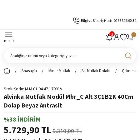
Bilgi ve Sipariş Hattı
0286 316 92 39
menü
Anasayfa
Minar Mutfak
Alt Mutfak Dolabı
Çekmeceli 
Stok Kodu
M.M.01.04.47.17901V
Alvinka Mutfak Modül Mbr_C Alt 3Ç1B2K 40Cm
Dolap Beyaz Antrasit
%38 İNDİRİM
5.729,90 TL
9.310,00 TL