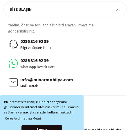
BİZE ULAŞIN
Yardım, öneri ve sorularınız için bizi arayabilir veya mail
gönderebilirsiniz.
0286 316 92 39
Bilgi ve Sipariş Hattı
0286 316 92 39
WhatsApp Destek Hattı
info@minarmobilya.com
Mail Destek
BİZİ TAKİP EDİN:
Bu internet sitesinde, kullanıcı deneyimini
MOBİL UYGULAMALAR:
geliştirmek ve internet sitesinin verimli çalışmasını
sağlamak amacıyla çerezler kullanılmaktadır.
Çerez Aydınlatma Metni
Copyright © 1997 - 2025 Minar Mobilya® Tüm Hakları Saklıdır.
Tamam