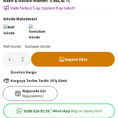
Nakit & Havale İndirimi
5.443,41 TL
Vade farksız 5 ay, toplam 9 ay taksit!
Gövde Malzemesi
Sepete Ekle
Ücretsiz
Kargo
Kargoya Teslim Tarihi: 15 İş Günü
Mağazada Gör
Mağazalarımız
0286 316 92 39
WhatsApp
Bilgi ve Sipariş Hattı