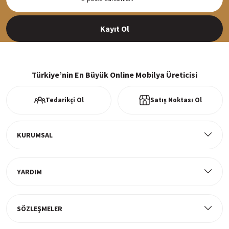
Siparişleriniz en kısa sürede hazırlanarak kargoya verilir
Kayıt Ol
%100 Güvenli Alışveriş
256Bit SSl sertifikası ve 3D ödeme ile bilgileriniz güvende
Türkiye’nin En Büyük Online Mobilya Üreticisi
Tedarikçi Ol
Satış Noktası Ol
Ücretsiz Kargo
Tüm ürünlerde ücretsiz teslimat
KURUMSAL
YARDIM
Müşteri Memnuniyeti
%100 müşteri memnuniyeti odaklı ve güvenilir hizmet anlayışı
SÖZLEŞMELER