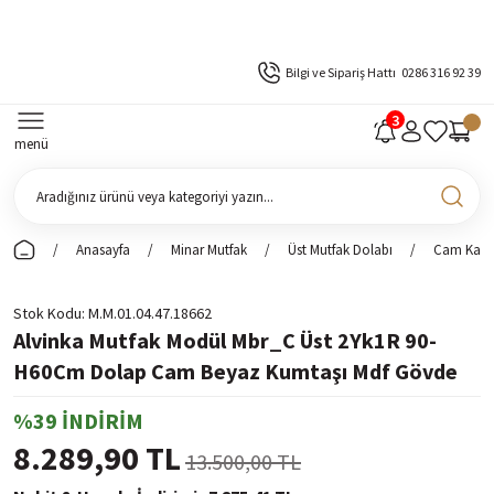
Bilgi ve Sipariş Hattı
0286 316 92 39
menü
Anasayfa
Minar Mutfak
Üst Mutfak Dolabı
Cam Kapak
Stok Kodu
M.M.01.04.47.18662
Alvinka Mutfak Modül Mbr_C Üst 2Yk1R 90-
H60Cm Dolap Cam Beyaz Kumtaşı Mdf Gövde
%39 İNDİRİM
8.289,90 TL
13.500,00 TL