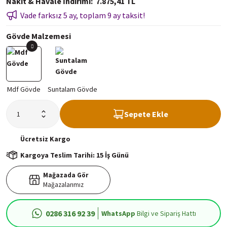
Nakit & Havale İndirimi
7.875,41 TL
Vade farksız 5 ay, toplam 9 ay taksit!
Gövde Malzemesi
Sepete Ekle
Ücretsiz
Kargo
Kargoya Teslim Tarihi: 15 İş Günü
Mağazada Gör
Mağazalarımız
0286 316 92 39
WhatsApp
Bilgi ve Sipariş Hattı