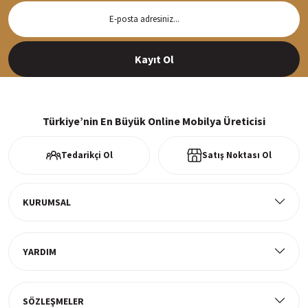
Hızlı Teslimat
Siparişleriniz en kısa sürede hazırlanarak kargoya verilir
Kayıt Ol
%100 Güvenli Alışveriş
256Bit SSl sertifikası ve 3D ödeme ile bilgileriniz güvende
Türkiye’nin En Büyük Online Mobilya Üreticisi
Tedarikçi Ol
Satış Noktası Ol
Ücretsiz Kargo
Tüm ürünlerde ücretsiz teslimat
KURUMSAL
YARDIM
Müşteri Memnuniyeti
%100 müşteri memnuniyeti odaklı ve güvenilir hizmet anlayışı
SÖZLEŞMELER