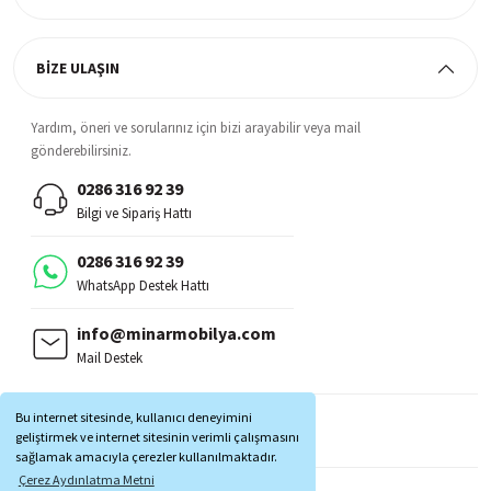
BİZE ULAŞIN
Yardım, öneri ve sorularınız için bizi arayabilir veya mail
gönderebilirsiniz.
0286 316 92 39
Bilgi ve Sipariş Hattı
0286 316 92 39
WhatsApp Destek Hattı
info@minarmobilya.com
Mail Destek
BİZİ TAKİP EDİN:
Bu internet sitesinde, kullanıcı deneyimini
MOBİL UYGULAMALAR:
geliştirmek ve internet sitesinin verimli çalışmasını
sağlamak amacıyla çerezler kullanılmaktadır.
Çerez Aydınlatma Metni