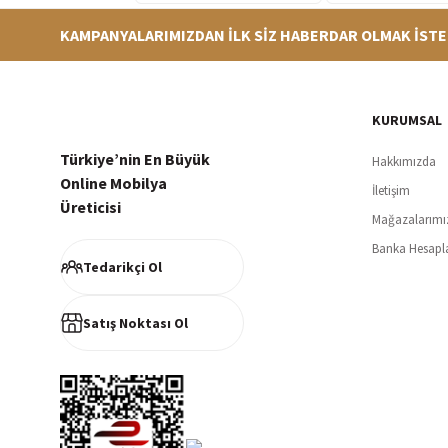
KAMPANYALARIMIZDAN İLK SİZ HABERDAR OLMAK İSTE
Hızlı Teslimat
Siparişleriniz en kısa sürede hazırlanarak kargoya verilir
256Bi
KURUMSAL
Türkiye’nin En Büyük
Hakkımızda
Online Mobilya
İletişim
Üreticisi
Mağazalarımı
Müşteri Memnuniyeti
Banka Hesapl
%100 müşteri memnuniyeti odaklı ve güvenilir hizmet anlayışı
Tedarikçi Ol
Satış Noktası Ol