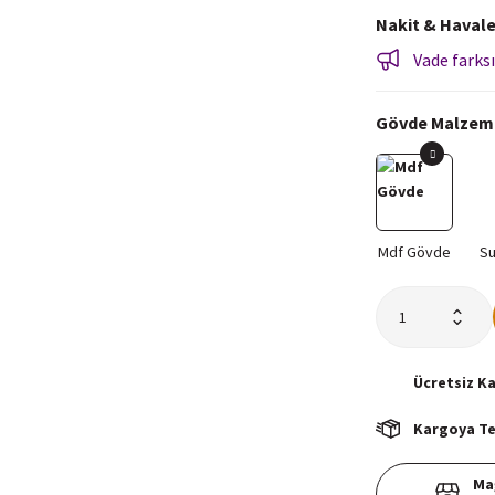
Nakit & Havale
Vade farksı
Gövde Malzem
Ücretsiz
K
Kargoya Tes
Ma