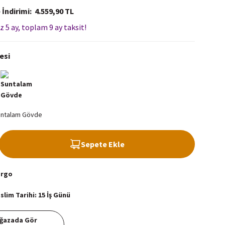
 İndirimi
4.559,90 TL
z 5 ay, toplam 9 ay taksit!
esi
Sepete Ekle
argo
lim Tarihi: 15 İş Günü
ğazada Gör