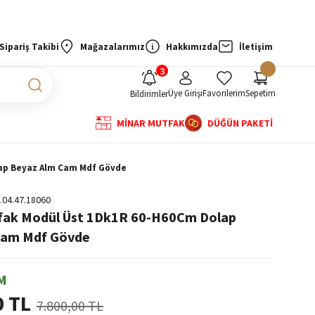
Sipariş Takibi
Mağazalarımız
Hakkımızda
İletişim
Üye Girişi
Favorilerim
Sepetim
Bildirimler
MİNAR MUTFAK
DÜĞÜN PAKETİ
lap Beyaz Alm Cam Mdf Gövde
.04.47.18060
tfak Modül Üst 1Dk1R 60-H60Cm Dolap
Cam Mdf Gövde
M
0 TL
7.800,00 TL