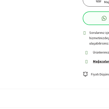
Mağ
Sorularınız iç
hizmetinizdey
ulaşabilirsiniz
Ürünlerimiz
Mağazalar
Fiyatı Düşün