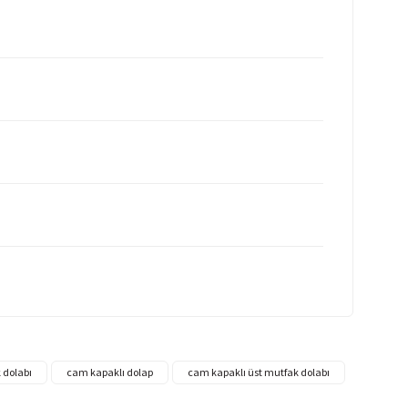
 dolabı
cam kapaklı dolap
cam kapaklı üst mutfak dolabı