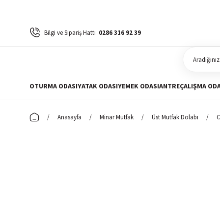
Bilgi ve Sipariş Hattı
0286 316 92 39
OTURMA ODASI
YATAK ODASI
YEMEK ODASI
ANTRE
ÇALIŞMA ODA
Anasayfa
Minar Mutfak
Üst Mutfak Dolabı
C