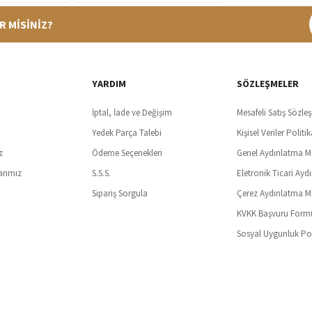
R MİSİNİZ?
%100 Güvenli Alışveriş
Ücretsiz K
t SSl sertifikası ve 3D ödeme ile bilgileriniz güvende
Tüm ürünlerde ücret
YARDIM
SÖZLEŞMELER
İptal, İade ve Değişim
Mesafeli Satış Sözle
Yedek Parça Talebi
Kişisel Veriler Politik
z
Ödeme Seçenekleri
Genel Aydınlatma M
arımız
S.S.S.
Eletronik Ticari Ayd
Sipariş Sorgula
Çerez Aydınlatma M
KVKK Başvuru Form
Sosyal Uygunluk Pol