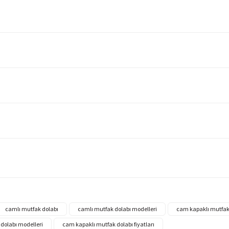
camlı mutfak dolabı
camlı mutfak dolabı modelleri
cam kapaklı mutfak
dolabı modelleri
cam kapaklı mutfak dolabı fiyatları