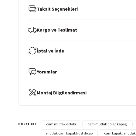
Taksit Seçenekleri
Kargo ve Teslimat
İptal ve İade
Yorumlar
Montaj Bilgilendirmesi
Etiketler :
cam mutfak dolabı
cam mutfak dolap kapağı
mutfak cam kapaklı üst dolap
cam kapaklı mutfak 