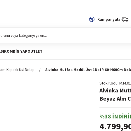
Kampanyalar
SI
KOMBIN YAP
OUTLET
am Kapaklı Üst Dolap
Alvinka Mutfak Modül Üst 1Dk1R 60-H60Cm Do
Stok Kodu
M.M.01
Alvinka Mu
Beyaz Alm 
%38 İNDİRİ
4.799,9