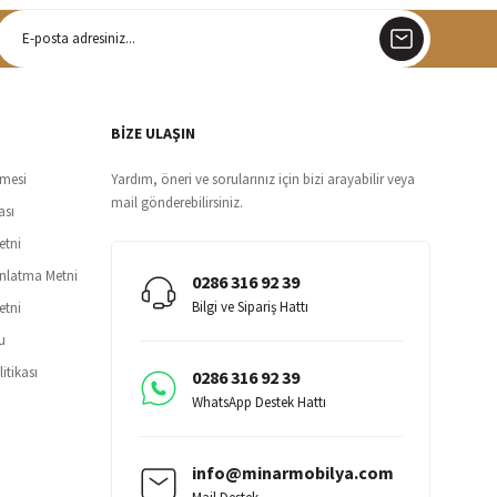
argo
siz teslimat
BİZE ULAŞIN
şmesi
Yardım, öneri ve sorularınız için bizi arayabilir veya
mail gönderebilirsiniz.
ası
etni
ınlatma Metni
0286 316 92 39
Bilgi ve Sipariş Hattı
etni
u
itikası
0286 316 92 39
WhatsApp Destek Hattı
info@minarmobilya.com