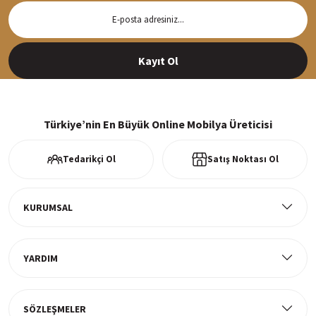
Hızlı Teslimat
Siparişleriniz en kısa sürede hazırlanarak kargoya verilir
Kayıt Ol
%100 Güvenli Alışveriş
256Bit SSl sertifikası ve 3D ödeme ile bilgileriniz güvende
Türkiye’nin En Büyük Online Mobilya Üreticisi
Tedarikçi Ol
Satış Noktası Ol
Ücretsiz Kargo
Tüm ürünlerde ücretsiz teslimat
KURUMSAL
YARDIM
Müşteri Memnuniyeti
%100 müşteri memnuniyeti odaklı ve güvenilir hizmet anlayışı
SÖZLEŞMELER