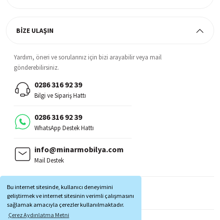
BİZE ULAŞIN
Yardım, öneri ve sorularınız için bizi arayabilir veya mail
gönderebilirsiniz.
0286 316 92 39
Bilgi ve Sipariş Hattı
0286 316 92 39
WhatsApp Destek Hattı
info@minarmobilya.com
Mail Destek
BİZİ TAKİP EDİN:
Bu internet sitesinde, kullanıcı deneyimini
MOBİL UYGULAMALAR:
geliştirmek ve internet sitesinin verimli çalışmasını
sağlamak amacıyla çerezler kullanılmaktadır.
Çerez Aydınlatma Metni