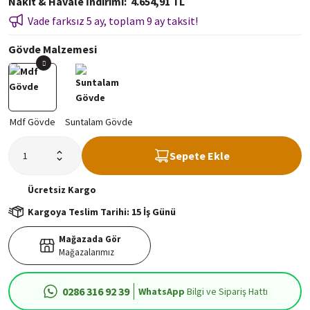
Nakit & Havale İndirimi
4.654,91 TL
Vade farksız 5 ay, toplam 9 ay taksit!
Gövde Malzemesi
Sepete Ekle
Ücretsiz
Kargo
Kargoya Teslim Tarihi: 15 İş Günü
Mağazada Gör
Mağazalarımız
0286 316 92 39
WhatsApp
Bilgi ve Sipariş Hattı