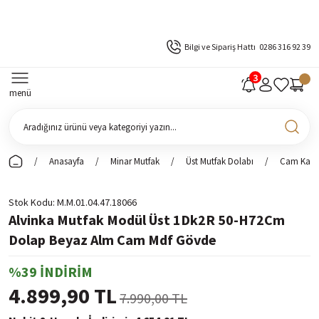
Bilgi ve Sipariş Hattı
0286 316 92 39
menü
Anasayfa
Minar Mutfak
Üst Mutfak Dolabı
Cam Kapak
Stok Kodu
M.M.01.04.47.18066
Alvinka Mutfak Modül Üst 1Dk2R 50-H72Cm
Dolap Beyaz Alm Cam Mdf Gövde
%39 İNDİRİM
4.899,90 TL
7.990,00 TL