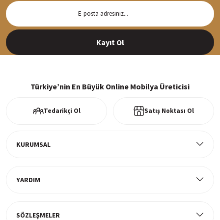
Hızlı Teslimat
Siparişleriniz en kısa sürede hazırlanarak kargoya verilir
Kayıt Ol
%100 Güvenli Alışveriş
256Bit SSl sertifikası ve 3D ödeme ile bilgileriniz güvende
Türkiye’nin En Büyük Online Mobilya Üreticisi
Tedarikçi Ol
Satış Noktası Ol
Ücretsiz Kargo
Tüm ürünlerde ücretsiz teslimat
KURUMSAL
YARDIM
Müşteri Memnuniyeti
%100 müşteri memnuniyeti odaklı ve güvenilir hizmet anlayışı
SÖZLEŞMELER