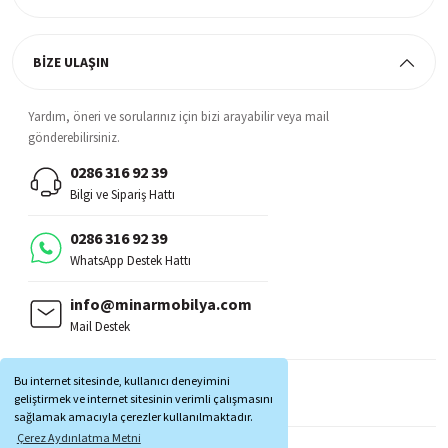
BİZE ULAŞIN
Yardım, öneri ve sorularınız için bizi arayabilir veya mail
gönderebilirsiniz.
0286 316 92 39
Bilgi ve Sipariş Hattı
0286 316 92 39
WhatsApp Destek Hattı
info@minarmobilya.com
Mail Destek
BİZİ TAKİP EDİN:
Bu internet sitesinde, kullanıcı deneyimini
MOBİL UYGULAMALAR:
geliştirmek ve internet sitesinin verimli çalışmasını
sağlamak amacıyla çerezler kullanılmaktadır.
Çerez Aydınlatma Metni