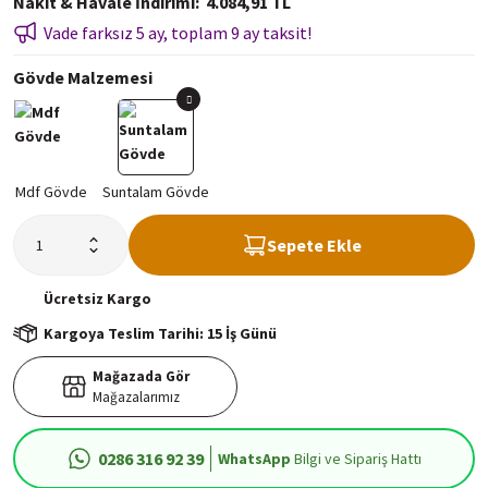
Nakit & Havale İndirimi
4.084,91 TL
Vade farksız 5 ay, toplam 9 ay taksit!
Gövde Malzemesi
Sepete Ekle
Ücretsiz
Kargo
Kargoya Teslim Tarihi: 15 İş Günü
Mağazada Gör
Mağazalarımız
0286 316 92 39
WhatsApp
Bilgi ve Sipariş Hattı