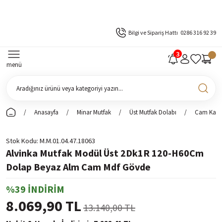
Bilgi ve Sipariş Hattı
0286 316 92 39
menü
Anasayfa
Minar Mutfak
Üst Mutfak Dolabı
Cam Kapak
Stok Kodu
M.M.01.04.47.18063
Alvinka Mutfak Modül Üst 2Dk1R 120-H60Cm
Dolap Beyaz Alm Cam Mdf Gövde
%39 İNDİRİM
8.069,90 TL
13.140,00 TL