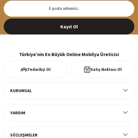
Hızlı Teslimat
Siparişleriniz en kısa sürede hazırlanarak kargoya verilir
Kayıt Ol
%100 Güvenli Alışveriş
256Bit SSl sertifikası ve 3D ödeme ile bilgileriniz güvende
Türkiye’nin En Büyük Online Mobilya Üreticisi
Tedarikçi Ol
Satış Noktası Ol
Ücretsiz Kargo
Tüm ürünlerde ücretsiz teslimat
KURUMSAL
YARDIM
Müşteri Memnuniyeti
%100 müşteri memnuniyeti odaklı ve güvenilir hizmet anlayışı
SÖZLEŞMELER