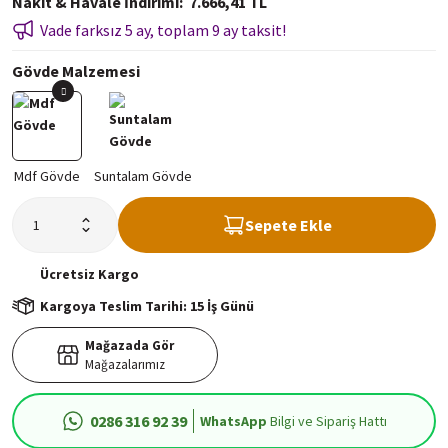
Nakit & Havale İndirimi
7.666,41 TL
Vade farksız 5 ay, toplam 9 ay taksit!
Gövde Malzemesi
Sepete Ekle
Ücretsiz
Kargo
Kargoya Teslim Tarihi: 15 İş Günü
Mağazada Gör
Mağazalarımız
0286 316 92 39
WhatsApp
Bilgi ve Sipariş Hattı