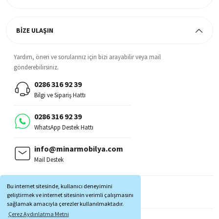
BİZE ULAŞIN
Yardım, öneri ve sorularınız için bizi arayabilir veya mail
gönderebilirsiniz.
0286 316 92 39
Bilgi ve Sipariş Hattı
0286 316 92 39
WhatsApp Destek Hattı
info@minarmobilya.com
Mail Destek
BİZİ TAKİP EDİN:
Bu internet sitesinde, kullanıcı deneyimini
MOBİL UYGULAMALAR:
geliştirmek ve internet sitesinin verimli çalışmasını
sağlamak amacıyla çerezler kullanılmaktadır.
Çerez Aydınlatma Metni