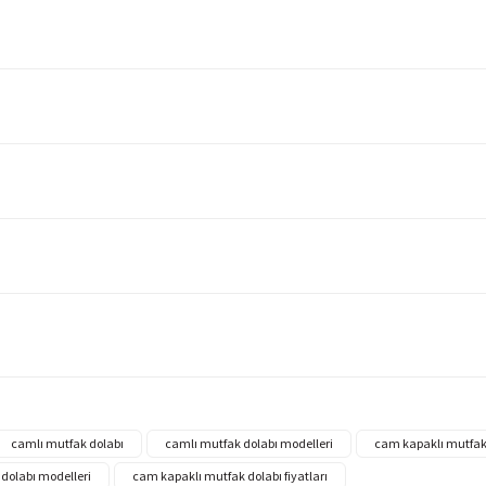
camlı mutfak dolabı
camlı mutfak dolabı modelleri
cam kapaklı mutfak
dolabı modelleri
cam kapaklı mutfak dolabı fiyatları