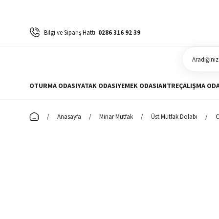
Bilgi ve Sipariş Hattı
0286 316 92 39
OTURMA ODASI
YATAK ODASI
YEMEK ODASI
ANTRE
ÇALIŞMA ODA
Anasayfa
Minar Mutfak
Üst Mutfak Dolabı
C