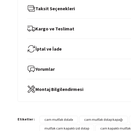
Taksit Seçenekleri
Kargo ve Teslimat
İptal ve İade
Yorumlar
Montaj Bilgilendirmesi
Etiketler :
cam mutfak dolabı
cam mutfak dolap kapağı
mutfak cam kapaklı üst dolap
cam kapaklı mutfak 