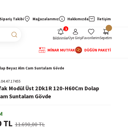
Sipariş Takibi
Mağazalarımız
Hakkımızda
İletişim
Üye Girişi
Favorilerim
Sepetim
Bildirimler
MİNAR MUTFAK
DÜĞÜN PAKETİ
olap Beyaz Alm Cam Suntalam Gövde
.04.47.17455
tfak Modül Üst 2Dk1R 120-H60Cm Dolap
Cam Suntalam Gövde
M
0 TL
11.690,00 TL