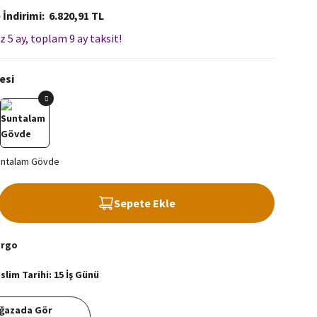
 İndirimi
6.820,91 TL
z 5 ay, toplam 9 ay taksit!
esi
Sepete Ekle
argo
lim Tarihi: 15 İş Günü
ğazada Gör