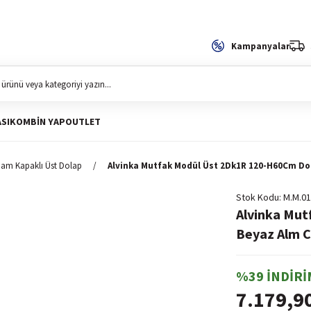
Kampanyalar
SI
KOMBIN YAP
OUTLET
am Kapaklı Üst Dolap
Alvinka Mutfak Modül Üst 2Dk1R 120-H60Cm D
Stok Kodu
M.M.01
Alvinka Mu
Beyaz Alm 
%39 İNDİRİ
7.179,9