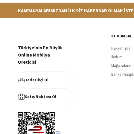
KAMPANYALARIMIZDAN İLK SİZ HABERDAR OLMAK İSTE
Hızlı Teslimat
Siparişleriniz en kısa sürede hazırlanarak kargoya verilir
256Bi
KURUMSAL
Türkiye’nin En Büyük
Hakkımızda
Online Mobilya
İletişim
Üreticisi
Mağazalarımı
Müşteri Memnuniyeti
Banka Hesapl
%100 müşteri memnuniyeti odaklı ve güvenilir hizmet anlayışı
Tedarikçi Ol
Satış Noktası Ol