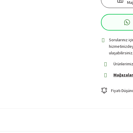
Mağ
Sorularınız iç
hizmetinizdey
ulaşabilirsiniz
Ürünlerimiz
Mağazalar
Fiyatı Düşün