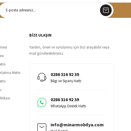
argo
siz teslimat
BİZE ULAŞIN
şmesi
Yardım, öneri ve sorularınız için bizi arayabilir veya
mail gönderebilirsiniz.
ası
etni
ınlatma Metni
0286 316 92 39
Bilgi ve Sipariş Hattı
etni
u
itikası
0286 316 92 39
WhatsApp Destek Hattı
info@minarmobilya.com