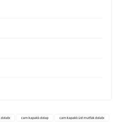
 dolabı
cam kapaklı dolap
cam kapaklı üst mutfak dolabı