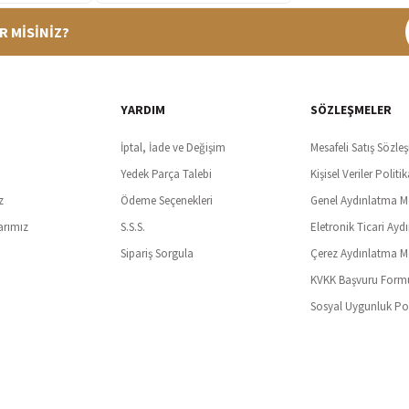
R MİSİNİZ?
%100 Güvenli Alışveriş
Ücretsiz K
t SSl sertifikası ve 3D ödeme ile bilgileriniz güvende
Tüm ürünlerde ücret
YARDIM
SÖZLEŞMELER
İptal, İade ve Değişim
Mesafeli Satış Sözle
Yedek Parça Talebi
Kişisel Veriler Politik
z
Ödeme Seçenekleri
Genel Aydınlatma M
arımız
S.S.S.
Eletronik Ticari Ayd
Sipariş Sorgula
Çerez Aydınlatma M
KVKK Başvuru Form
Sosyal Uygunluk Pol