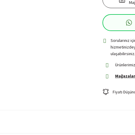
Mağ
Sorularınız iç
hizmetinizdey
ulaşabilirsiniz
Ürünlerimiz
Mağazalar
Fiyatı Düşün