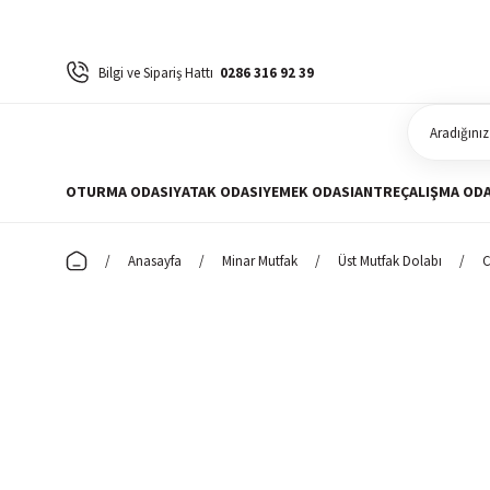
Bilgi ve Sipariş Hattı
0286 316 92 39
OTURMA ODASI
YATAK ODASI
YEMEK ODASI
ANTRE
ÇALIŞMA ODA
Anasayfa
Minar Mutfak
Üst Mutfak Dolabı
C