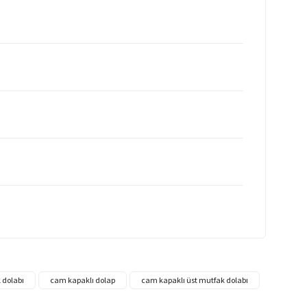
 dolabı
cam kapaklı dolap
cam kapaklı üst mutfak dolabı