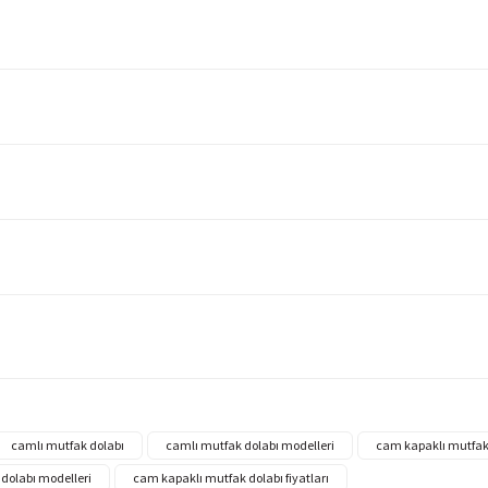
camlı mutfak dolabı
camlı mutfak dolabı modelleri
cam kapaklı mutfak
dolabı modelleri
cam kapaklı mutfak dolabı fiyatları