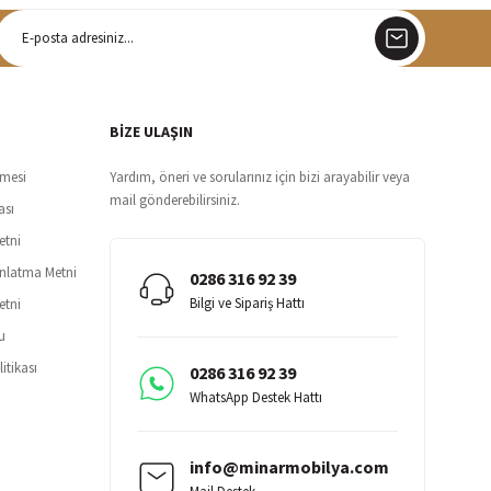
argo
siz teslimat
BİZE ULAŞIN
şmesi
Yardım, öneri ve sorularınız için bizi arayabilir veya
mail gönderebilirsiniz.
ası
etni
ınlatma Metni
0286 316 92 39
Bilgi ve Sipariş Hattı
etni
u
itikası
0286 316 92 39
WhatsApp Destek Hattı
info@minarmobilya.com