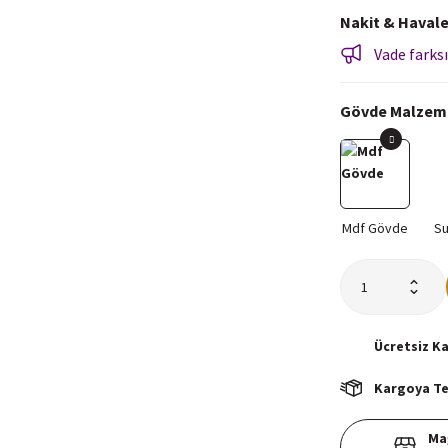
Nakit & Havale
Vade farksı
Gövde Malzem
Ücretsiz
K
Kargoya Tes
Ma