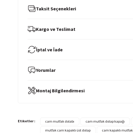
Taksit Seçenekleri
Kargo ve Teslimat
İptal ve İade
Yorumlar
Montaj Bilgilendirmesi
Etiketler :
cam mutfak dolabı
cam mutfak dolap kapağı
mutfak cam kapaklı üst dolap
cam kapaklı mutfak 