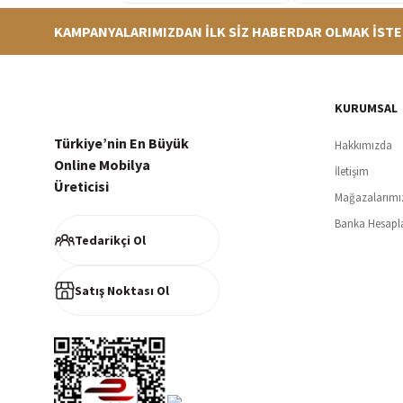
KAMPANYALARIMIZDAN İLK SİZ HABERDAR OLMAK İSTE
Hızlı Teslimat
Siparişleriniz en kısa sürede hazırlanarak kargoya verilir
256Bi
KURUMSAL
Türkiye’nin En Büyük
Hakkımızda
Online Mobilya
İletişim
Üreticisi
Mağazalarımı
Müşteri Memnuniyeti
Banka Hesapl
%100 müşteri memnuniyeti odaklı ve güvenilir hizmet anlayışı
Tedarikçi Ol
Satış Noktası Ol