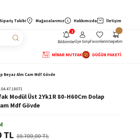
Sipariş Takibi
Mağazalarımız
Hakkımızda
İletişim
Üye Girişi
Favorilerim
Sepetim
Bildirimler
MİNAR MUTFAK
DÜĞÜN PAKETİ
ap Beyaz Alm Cam Mdf Gövde
.04.47.18071
tfak Modül Üst 2Yk1R 80-H60Cm Dolap
Cam Mdf Gövde
M
0 TL
10.700,00 TL