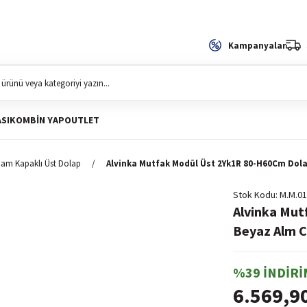
Kampanyalar
SI
KOMBIN YAP
OUTLET
am Kapaklı Üst Dolap
Alvinka Mutfak Modül Üst 2Yk1R 80-H60Cm Dol
Stok Kodu
M.M.01
Alvinka Mu
Beyaz Alm 
%39 İNDİRİ
6.569,9