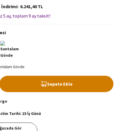
 İndirimi
6.241,40 TL
z 5 ay, toplam 9 ay taksit!
esi
Sepete Ekle
argo
lim Tarihi: 15 İş Günü
ğazada Gör