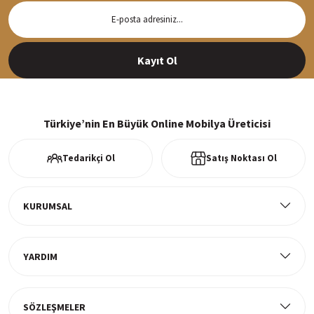
Hızlı Teslimat
Siparişleriniz en kısa sürede hazırlanarak kargoya verilir
Kayıt Ol
%100 Güvenli Alışveriş
256Bit SSl sertifikası ve 3D ödeme ile bilgileriniz güvende
Türkiye’nin En Büyük Online Mobilya Üreticisi
Tedarikçi Ol
Satış Noktası Ol
Ücretsiz Kargo
Tüm ürünlerde ücretsiz teslimat
KURUMSAL
YARDIM
Müşteri Memnuniyeti
%100 müşteri memnuniyeti odaklı ve güvenilir hizmet anlayışı
SÖZLEŞMELER