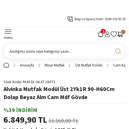
Bilgi ve Sipariş Hattı
0286 316 92 39
menü
Anasayfa
Minar Mutfak
Üst Mutfak Dolabı
Cam Kapak
Stok Kodu
M.M.01.04.47.18072
Alvinka Mutfak Modül Üst 2Yk1R 90-H60Cm
Dolap Beyaz Alm Cam Mdf Gövde
%39 İNDİRİM
6.849,90 TL
11.160,00 TL