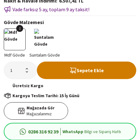
Nakit & Havale İndirimi
6.507,41 TL
Vade farksız 5 ay, toplam 9 ay taksit!
Gövde Malzemesi
Sepete Ekle
Ücretsiz
Kargo
Kargoya Teslim Tarihi: 15 İş Günü
Mağazada Gör
Mağazalarımız
0286 316 92 39
WhatsApp
Bilgi ve Sipariş Hattı