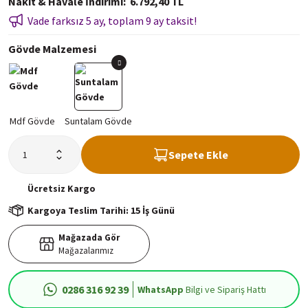
Nakit & Havale İndirimi
6.792,40 TL
Vade farksız 5 ay, toplam 9 ay taksit!
Gövde Malzemesi
Sepete Ekle
Ücretsiz
Kargo
Kargoya Teslim Tarihi: 15 İş Günü
Mağazada Gör
Mağazalarımız
0286 316 92 39
WhatsApp
Bilgi ve Sipariş Hattı