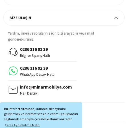
BİZE ULAŞIN
Yardım, öneri ve sorularınız için bizi arayabilir veya mail
gönderebilirsiniz.
0286 316 92 39
Bilgi ve Sipariş Hattı
0286 316 92 39
WhatsApp Destek Hattı
info@minarmobilya.com
Mail Destek
BİZİ TAKİP EDİN:
Bu internet sitesinde, kullanıcı deneyimini
MOBİL UYGULAMALAR:
geliştirmek ve internet sitesinin verimli çalışmasını
sağlamak amacıyla çerezler kullanılmaktadır.
Çerez Aydınlatma Metni