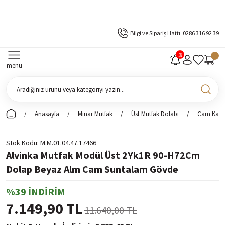
Bilgi ve Sipariş Hattı
0286 316 92 39
menü
Anasayfa
Minar Mutfak
Üst Mutfak Dolabı
Cam Kapak
Stok Kodu
M.M.01.04.47.17466
Alvinka Mutfak Modül Üst 2Yk1R 90-H72Cm
Dolap Beyaz Alm Cam Suntalam Gövde
%39 İNDİRİM
7.149,90 TL
11.640,00 TL