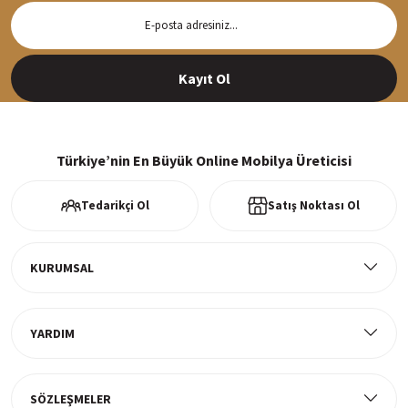
Hızlı Teslimat
Siparişleriniz en kısa sürede hazırlanarak kargoya verilir
Kayıt Ol
%100 Güvenli Alışveriş
256Bit SSl sertifikası ve 3D ödeme ile bilgileriniz güvende
Türkiye’nin En Büyük Online Mobilya Üreticisi
Tedarikçi Ol
Satış Noktası Ol
Ücretsiz Kargo
Tüm ürünlerde ücretsiz teslimat
KURUMSAL
YARDIM
Müşteri Memnuniyeti
%100 müşteri memnuniyeti odaklı ve güvenilir hizmet anlayışı
SÖZLEŞMELER